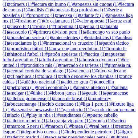
(
1
)
#
córners
(
1
)
#
lectura sin humo
(
1
)
#
apuestas sin cuotas
(
1
)
#
lectura
de cuotas
(
1
)
#
analisis
(
1
)
#
apuestas liga profesional
(
1
)
#
serie a
brasileña
(
1
)
#
pronostico
(
1
)
#
necaxa
(
1
)
#
atlante fc
(
1
)
#
apuestas liga
mx
(
1
)
#
frosinone
(
1
)
#
fc cajamarca
(
1
)
#
valor apuesta
(
1
)
#
cruz azul
(
1
)
#
cusco fc
(
1
)
#
roma
(
1
)
#
fiorentina
(
1
)
#
genoa
(
1
)
#
atalanta
(
1
)
#
sassuolo
(
1
)
#
primera division peru
(
1
)
#
flamengo vs sao paulo
(
1
)
#
brasileirao serie a
(
1
)
#
antecedentes
(
1
)
#
estadísticas
(
1
)
#
análisis
(
1
)
#
estudiantes lp
(
1
)
#
internacional vs cruzeiro
(
1
)
#
patrón táctico
(
1
)
#
pronóstico fútbol
(
1
)
#
new england revolution
(
1
)
#
toronto fc
(
1
)
#
historial futbol
(
1
)
#
patrón apuestas
(
1
)
#
tactica
(
1
)
#
apuestas
futbol argentino
(
1
)
#
futbol argentino
(
1
)
#
houston dynamo
(
1
)
#
dc
united
(
1
)
#
pronóstico mls
(
1
)
#
mercado de tarjetas
(
1
)
#
gimnasia m.
(
1
)
#
central cordoba de santiago
(
1
)
#
valencia
(
1
)
#
rayo vallecano
(
1
)
#
cf pachuca
(
1
)
#
toluca
(
1
)
#
club deportivo los chankas
(
1
)
#
once
caldas
(
1
)
#
atlético nacional
(
1
)
#
atlético grau
(
1
)
#
medellin
(
1
)
#
petroperu
(
1
)
#
perú economía
(
1
)
#
alianza atletico
(
1
)
#
sullana
(
1
)
#
melgar
(
1
)
#
tinka
(
1
)
#
lebron james
(
1
)
#
getafe
(
1
)
#
paranaense
(
1
)
#
atletico goianiense
(
1
)
#
copa de brasil
(
1
)
#
monterrey
(
1
)
#
bucaramanga
(
1
)
#
club cienciano
(
1
)
#
liga 1 peru
(
1
)
#
fixture liga
1
(
1
)
#
arsenal vs newcastle
(
1
)
#
gasoducto
(
1
)
#
gasoducto sur peruano
(
1
)
#
lazio
(
1
)
#
play in nba
(
1
)
#
estudiantes
(
1
)
#
puerto cabello
(
1
)
#
atletico mineiro
(
1
)
#
la granja vip peru
(
1
)
#
granja
(
1
)
#
sorteo
(
1
)
#
maroon 5 peru
(
1
)
#
maroon
(
1
)
#
braga
(
1
)
#
real betis
(
1
)
#
europa
league
(
1
)
#
deportivo cuenca
(
1
)
#
independiente petrolero
(
1
)
#
tigres
(
1
)
#
atletico madrid
(
1
)
#
encuestas presidenciales peru
(
1
)
#
ultimas