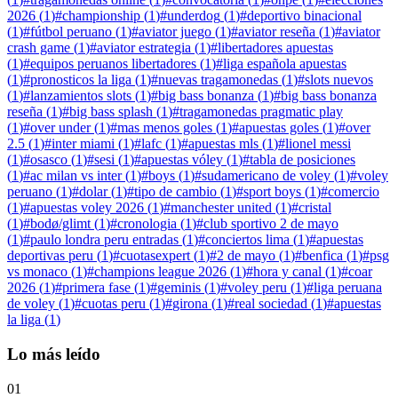
2026
(
1
)
#
championship
(
1
)
#
underdog
(
1
)
#
deportivo binacional
(
1
)
#
fútbol peruano
(
1
)
#
aviator juego
(
1
)
#
aviator reseña
(
1
)
#
aviator
crash game
(
1
)
#
aviator estrategia
(
1
)
#
libertadores apuestas
(
1
)
#
equipos peruanos libertadores
(
1
)
#
liga española apuestas
(
1
)
#
pronosticos la liga
(
1
)
#
nuevas tragamonedas
(
1
)
#
slots nuevos
(
1
)
#
lanzamientos slots
(
1
)
#
big bass bonanza
(
1
)
#
big bass bonanza
reseña
(
1
)
#
big bass splash
(
1
)
#
tragamonedas pragmatic play
(
1
)
#
over under
(
1
)
#
mas menos goles
(
1
)
#
apuestas goles
(
1
)
#
over
2.5
(
1
)
#
inter miami
(
1
)
#
lafc
(
1
)
#
apuestas mls
(
1
)
#
lionel messi
(
1
)
#
osasco
(
1
)
#
sesi
(
1
)
#
apuestas vóley
(
1
)
#
tabla de posiciones
(
1
)
#
ac milan vs inter
(
1
)
#
boys
(
1
)
#
sudamericano de voley
(
1
)
#
voley
peruano
(
1
)
#
dolar
(
1
)
#
tipo de cambio
(
1
)
#
sport boys
(
1
)
#
comercio
(
1
)
#
apuestas voley 2026
(
1
)
#
manchester united
(
1
)
#
cristal
(
1
)
#
bodø/glimt
(
1
)
#
cronologia
(
1
)
#
club sportivo 2 de mayo
(
1
)
#
paulo londra peru entradas
(
1
)
#
conciertos lima
(
1
)
#
apuestas
deportivas peru
(
1
)
#
cuotasexpert
(
1
)
#
2 de mayo
(
1
)
#
benfica
(
1
)
#
psg
vs monaco
(
1
)
#
champions league 2026
(
1
)
#
hora y canal
(
1
)
#
coar
2026
(
1
)
#
primera fase
(
1
)
#
geminis
(
1
)
#
voley peru
(
1
)
#
liga peruana
de voley
(
1
)
#
cuotas peru
(
1
)
#
girona
(
1
)
#
real sociedad
(
1
)
#
apuestas
la liga
(
1
)
Lo más leído
01