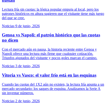
bastan
Lectura fría sin cuotas: la lógica popular empuja al local, pero los
patrones históricos en altura sugieren que el visitante tiene más juego
del que se cree.
Noticias
·
9 de junio, 2026
Genoa vs Napoli: el patrón histórico que las cuotas
no dicen
Con el mercado aún en pausa, la historia reciente entre Genoa y
Napoli ofrece una lectura más firme que cualquier cotización.
Triunfos ajustados del visitante y pocos goles marcan el camino.
Noticias
·
3 de junio, 2026
Vitoria vs Vasco: el valor frío está en las esquinas
Cuando las cuotas del 1X2 aún no existen, la lectura fría apunta a un
mercado secundario: los saques de esquina. Analizamos la Serie A
sin inventar números.
Noticias
·
2 de junio, 2026