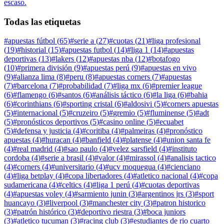
escaso.
Todas las etiquetas
#
apuestas fútbol
(
65
)
#
serie a
(
27
)
#
cuotas
(
21
)
#
liga profesional
(
19
)
#
historial
(
15
)
#
apuestas futbol
(
14
)
#
liga 1
(
14
)
#
apuestas
deportivas
(
13
)
#
lakers
(
12
)
#
apuestas nba
(
12
)
#
botafogo
(
10
)
#
primera división
(
9
)
#
apuestas perú
(
9
)
#
apuestas en vivo
(
9
)
#
alianza lima
(
8
)
#
peru
(
8
)
#
apuestas corners
(
7
)
#
apuestas
(
7
)
#
barcelona
(
7
)
#
probabilidad
(
7
)
#
liga mx
(
6
)
#
premier league
(
6
)
#
flamengo
(
6
)
#
santos
(
6
)
#
análisis táctico
(
6
)
#
la liga
(
6
)
#
bahia
(
6
)
#
corinthians
(
6
)
#
sporting cristal
(
6
)
#
aldosivi
(
5
)
#
corners apuestas
(
5
)
#
internacional
(
5
)
#
cruzeiro
(
5
)
#
gremio
(
5
)
#
fluminense
(
5
)
#
adt
(
5
)
#
pronósticos deportivos
(
5
)
#
casino online
(
5
)
#
ecuabet
(
5
)
#
defensa y justicia
(
4
)
#
coritiba
(
4
)
#
palmeiras
(
4
)
#
pronóstico
apuestas
(
4
)
#
huracan
(
4
)
#
banfield
(
4
)
#
platense
(
4
)
#
union santa fe
(
4
)
#
real madrid
(
4
)
#
sao paulo
(
4
)
#
velez sarsfield
(
4
)
#
instituto
cordoba
(
4
)
#
serie a brasil
(
4
)
#
valor
(
4
)
#
mirassol
(
4
)
#
analisis tactico
(
4
)
#
corners
(
4
)
#
universitario
(
4
)
#
ucv moquegua
(
4
)
#
cienciano
(
4
)
#
liga betplay
(
4
)
#
copa libertadores
(
4
)
#
atletico nacional
(
4
)
#
copa
sudamericana
(
4
)
#
celtics
(
4
)
#
liga 1 perú
(
4
)
#
cuotas deportivas
(
4
)
#
apuestas voley
(
4
)
#
sarmiento junin
(
3
)
#
argentinos jrs
(
3
)
#
sport
huancayo
(
3
)
#
liverpool
(
3
)
#
manchester city
(
3
)
#
patron historico
(
3
)
#
patrón histórico
(
3
)
#
deportivo riestra
(
3
)
#
boca juniors
(
3
)
#
atletico tucuman
(
3
)
#
racing club
(
3
)
#
estudiantes de rio cuarto