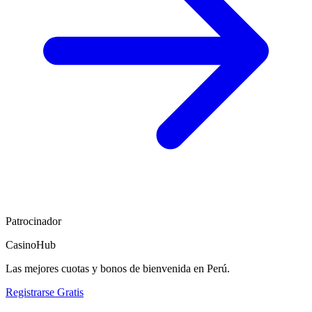
Patrocinador
CasinoHub
Las mejores cuotas y bonos de bienvenida en Perú.
Registrarse Gratis