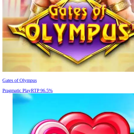
Gates of Olympus
Pragmatic Play
RTP
96.5
%