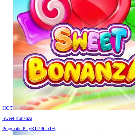
HOT
Sweet Bonanza
Pragmatic Play
RTP
96.51
%