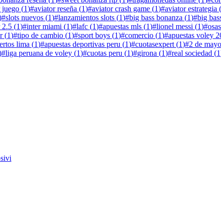
r juego
(
1
)
#
aviator reseña
(
1
)
#
aviator crash game
(
1
)
#
aviator estrategia
)
#
slots nuevos
(
1
)
#
lanzamientos slots
(
1
)
#
big bass bonanza
(
1
)
#
big bas
 2.5
(
1
)
#
inter miami
(
1
)
#
lafc
(
1
)
#
apuestas mls
(
1
)
#
lionel messi
(
1
)
#
osa
r
(
1
)
#
tipo de cambio
(
1
)
#
sport boys
(
1
)
#
comercio
(
1
)
#
apuestas voley 
ertos lima
(
1
)
#
apuestas deportivas peru
(
1
)
#
cuotasexpert
(
1
)
#
2 de may
)
#
liga peruana de voley
(
1
)
#
cuotas peru
(
1
)
#
girona
(
1
)
#
real sociedad
(
1
sivi