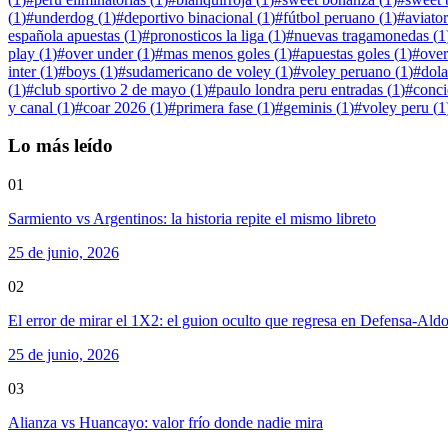
(
1
)
#
underdog
(
1
)
#
deportivo binacional
(
1
)
#
fútbol peruano
(
1
)
#
aviato
española apuestas
(
1
)
#
pronosticos la liga
(
1
)
#
nuevas tragamonedas
(
1
play
(
1
)
#
over under
(
1
)
#
mas menos goles
(
1
)
#
apuestas goles
(
1
)
#
over
inter
(
1
)
#
boys
(
1
)
#
sudamericano de voley
(
1
)
#
voley peruano
(
1
)
#
dola
(
1
)
#
club sportivo 2 de mayo
(
1
)
#
paulo londra peru entradas
(
1
)
#
conci
y canal
(
1
)
#
coar 2026
(
1
)
#
primera fase
(
1
)
#
geminis
(
1
)
#
voley peru
(
1
Lo más leído
01
Sarmiento vs Argentinos: la historia repite el mismo libreto
25 de junio, 2026
02
El error de mirar el 1X2: el guion oculto que regresa en Defensa-Aldo
25 de junio, 2026
03
Alianza vs Huancayo: valor frío donde nadie mira