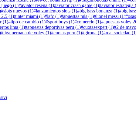
r juego
(
1
)
#
aviator reseña
(
1
)
#
aviator crash game
(
1
)
#
aviator estrategia
)
#
slots nuevos
(
1
)
#
lanzamientos slots
(
1
)
#
big bass bonanza
(
1
)
#
big bas
 2.5
(
1
)
#
inter miami
(
1
)
#
lafc
(
1
)
#
apuestas mls
(
1
)
#
lionel messi
(
1
)
#
osa
r
(
1
)
#
tipo de cambio
(
1
)
#
sport boys
(
1
)
#
comercio
(
1
)
#
apuestas voley 
ertos lima
(
1
)
#
apuestas deportivas peru
(
1
)
#
cuotasexpert
(
1
)
#
2 de may
)
#
liga peruana de voley
(
1
)
#
cuotas peru
(
1
)
#
girona
(
1
)
#
real sociedad
(
1
sivi