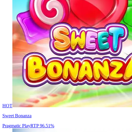
HOT
Sweet Bonanza
Pragmatic Play
RTP
96.51
%