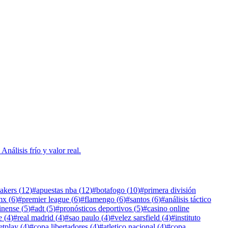
Análisis frío y valor real.
lakers
(
12
)
#
apuestas nba
(
12
)
#
botafogo
(
10
)
#
primera división
mx
(
6
)
#
premier league
(
6
)
#
flamengo
(
6
)
#
santos
(
6
)
#
análisis táctico
inense
(
5
)
#
adt
(
5
)
#
pronósticos deportivos
(
5
)
#
casino online
e
(
4
)
#
real madrid
(
4
)
#
sao paulo
(
4
)
#
velez sarsfield
(
4
)
#
instituto
etplay
(
4
)
#
copa libertadores
(
4
)
#
atletico nacional
(
4
)
#
copa