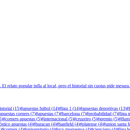
l relato popular infla al local, pero el historial sin cuotas pide mesura. 
istorial
(
15
)
#
apuestas futbol
(
14
)
#
liga 1
(
14
)
#
apuestas deportivas
(
13
)
#
apuestas corners
(
7
)
#
apuestas
(
7
)
#
barcelona
(
7
)
#
probabilidad
(
7
)
#
liga 
5
)
#
corners apuestas
(
5
)
#
internacional
(
5
)
#
cruzeiro
(
5
)
#
gremio
(
5
)
#
flum
óstico apuestas
(
4
)
#
huracan
(
4
)
#
banfield
(
4
)
#
platense
(
4
)
#
union santa f
4
)
#
corners
(
4
)
#
universitario
(
4
)
#
ucv moquegua
(
4
)
#
cienciano
(
4
)
#
liga b