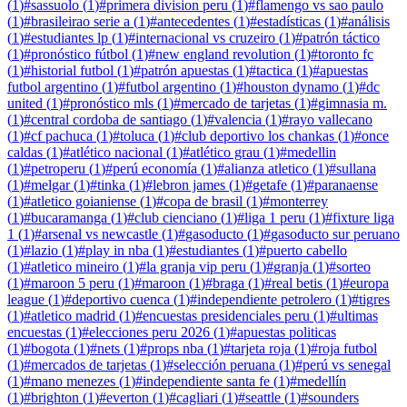
(
1
)
#
sassuolo
(
1
)
#
primera division peru
(
1
)
#
flamengo vs sao paulo
(
1
)
#
brasileirao serie a
(
1
)
#
antecedentes
(
1
)
#
estadísticas
(
1
)
#
análisis
(
1
)
#
estudiantes lp
(
1
)
#
internacional vs cruzeiro
(
1
)
#
patrón táctico
(
1
)
#
pronóstico fútbol
(
1
)
#
new england revolution
(
1
)
#
toronto fc
(
1
)
#
historial futbol
(
1
)
#
patrón apuestas
(
1
)
#
tactica
(
1
)
#
apuestas
futbol argentino
(
1
)
#
futbol argentino
(
1
)
#
houston dynamo
(
1
)
#
dc
united
(
1
)
#
pronóstico mls
(
1
)
#
mercado de tarjetas
(
1
)
#
gimnasia m.
(
1
)
#
central cordoba de santiago
(
1
)
#
valencia
(
1
)
#
rayo vallecano
(
1
)
#
cf pachuca
(
1
)
#
toluca
(
1
)
#
club deportivo los chankas
(
1
)
#
once
caldas
(
1
)
#
atlético nacional
(
1
)
#
atlético grau
(
1
)
#
medellin
(
1
)
#
petroperu
(
1
)
#
perú economía
(
1
)
#
alianza atletico
(
1
)
#
sullana
(
1
)
#
melgar
(
1
)
#
tinka
(
1
)
#
lebron james
(
1
)
#
getafe
(
1
)
#
paranaense
(
1
)
#
atletico goianiense
(
1
)
#
copa de brasil
(
1
)
#
monterrey
(
1
)
#
bucaramanga
(
1
)
#
club cienciano
(
1
)
#
liga 1 peru
(
1
)
#
fixture liga
1
(
1
)
#
arsenal vs newcastle
(
1
)
#
gasoducto
(
1
)
#
gasoducto sur peruano
(
1
)
#
lazio
(
1
)
#
play in nba
(
1
)
#
estudiantes
(
1
)
#
puerto cabello
(
1
)
#
atletico mineiro
(
1
)
#
la granja vip peru
(
1
)
#
granja
(
1
)
#
sorteo
(
1
)
#
maroon 5 peru
(
1
)
#
maroon
(
1
)
#
braga
(
1
)
#
real betis
(
1
)
#
europa
league
(
1
)
#
deportivo cuenca
(
1
)
#
independiente petrolero
(
1
)
#
tigres
(
1
)
#
atletico madrid
(
1
)
#
encuestas presidenciales peru
(
1
)
#
ultimas
encuestas
(
1
)
#
elecciones peru 2026
(
1
)
#
apuestas politicas
(
1
)
#
bogota
(
1
)
#
nets
(
1
)
#
props nba
(
1
)
#
tarjeta roja
(
1
)
#
roja futbol
(
1
)
#
mercados de tarjetas
(
1
)
#
selección peruana
(
1
)
#
perú vs senegal
(
1
)
#
mano menezes
(
1
)
#
independiente santa fe
(
1
)
#
medellín
(
1
)
#
brighton
(
1
)
#
everton
(
1
)
#
cagliari
(
1
)
#
seattle
(
1
)
#
sounders