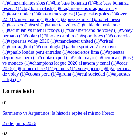
(
1
)
#
lanzamientos slots
(
1
)
#
big bass bonanza
(
1
)
#
big bass bonanza
reseña
(
1
)
#
big bass splash
(
1
)
#
tragamonedas pragmatic play
(
1
)
#
over under
(
1
)
#
mas menos goles
(
1
)
#
apuestas goles
(
1
)
#
over
2.5
(
1
)
#
inter miami
(
1
)
#
lafc
(
1
)
#
apuestas mls
(
1
)
#
lionel messi
(
1
)
#
osasco
(
1
)
#
sesi
(
1
)
#
apuestas vóley
(
1
)
#
tabla de posiciones
(
1
)
#
ac milan vs inter
(
1
)
#
boys
(
1
)
#
sudamericano de voley
(
1
)
#
voley
peruano
(
1
)
#
dolar
(
1
)
#
tipo de cambio
(
1
)
#
sport boys
(
1
)
#
comercio
(
1
)
#
apuestas voley 2026
(
1
)
#
manchester united
(
1
)
#
cristal
(
1
)
#
bodø/glimt
(
1
)
#
cronologia
(
1
)
#
club sportivo 2 de mayo
(
1
)
#
paulo londra peru entradas
(
1
)
#
conciertos lima
(
1
)
#
apuestas
deportivas peru
(
1
)
#
cuotasexpert
(
1
)
#
2 de mayo
(
1
)
#
benfica
(
1
)
#
psg
vs monaco
(
1
)
#
champions league 2026
(
1
)
#
hora y canal
(
1
)
#
coar
2026
(
1
)
#
primera fase
(
1
)
#
geminis
(
1
)
#
voley peru
(
1
)
#
liga peruana
de voley
(
1
)
#
cuotas peru
(
1
)
#
girona
(
1
)
#
real sociedad
(
1
)
#
apuestas
la liga
(
1
)
Lo más leído
01
Sarmiento vs Argentinos: la historia repite el mismo libreto
25 de junio, 2026
02