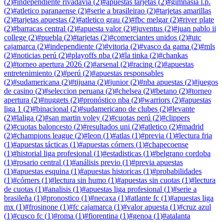
(
2
)
#
independiente rivadavia
(
2
)
#
apuestas tarjetas
(
2
)
#
gimnasia l.p.
(
2
)
#
atletico paranaense
(
2
)
#
serie a brasileirao
(
2
)
#
tarjetas amarillas
(
2
)
#
tarjetas apuestas
(
2
)
#
atletico grau
(
2
)
#
fbc melgar
(
2
)
#
river plate
(
2
)
#
barracas central
(
2
)
#
apuesta valor
(
2
)
#
juventus
(
2
)
#
juan pablo ii
college
(
2
)
#
puebla
(
2
)
#
tarjetas
(
2
)
#
comerciantes unidos
(
2
)
#
utc
cajamarca
(
2
)
#
independiente
(
2
)
#
vitoria
(
2
)
#
vasco da gama
(
2
)
#
mls
(
2
)
#
noticias perú
(
2
)
#
playoffs nba
(
2
)
#
la tinka
(
2
)
#
chankas
(
2
)
#
torneo apertura 2026
(
2
)
#
arsenal
(
2
)
#
racing
(
2
)
#
apuestas
entretenimiento
(
2
)
#
perú
(
2
)
#
apuestas responsables
(
2
)
#
sudamericana
(
2
)
#
tijuana
(
2
)
#
junior
(
2
)
#
nba apuestas
(
2
)
#
juegos
de casino
(
2
)
#
seleccion peruana
(
2
)
#
chelsea
(
2
)
#
betano
(
2
)
#
torneo
apertura
(
2
)
#
nuggets
(
2
)
#
pronóstico nba
(
2
)
#
warriors
(
2
)
#
apuestas
liga 1
(
2
)
#
binacional
(
2
)
#
sudamericano de clubes
(
2
)
#
levante
(
2
)
#
laliga
(
2
)
#
san martin voley
(
2
)
#
cuotas perú
(
2
)
#
clippers
(
2
)
#
cuotas baloncesto
(
2
)
#
resultados uni
(
2
)
#
atletico
(
2
)
#
madrid
(
2
)
#
champions league
(
2
)
#
leon
(
1
)
#
atlas
(
1
)
#
previa
(
1
)
#
lectura fria
(
1
)
#
apuestas tácticas
(
1
)
#
apuestas córners
(
1
)
#
chapecoense
(
1
)
#
historial liga profesional
(
1
)
#
estadisticas
(
1
)
#
belgrano cordoba
(
1
)
#
rosario central
(
1
)
#
análisis previo
(
1
)
#
previa apuestas
(
1
)
#
apuestas esquina
(
1
)
#
apuestas historicas
(
1
)
#
probabilidades
(
1
)
#
córners
(
1
)
#
lectura sin humo
(
1
)
#
apuestas sin cuotas
(
1
)
#
lectura
de cuotas
(
1
)
#
analisis
(
1
)
#
apuestas liga profesional
(
1
)
#
serie a
brasileña
(
1
)
#
pronostico
(
1
)
#
necaxa
(
1
)
#
atlante fc
(
1
)
#
apuestas liga
mx
(
1
)
#
frosinone
(
1
)
#
fc cajamarca
(
1
)
#
valor apuesta
(
1
)
#
cruz azul
(
1
)
#
cusco fc
(
1
)
#
roma
(
1
)
#
fiorentina
(
1
)
#
genoa
(
1
)
#
atalanta