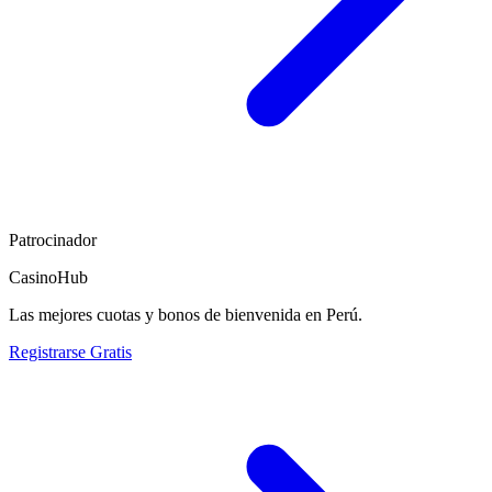
Patrocinador
CasinoHub
Las mejores cuotas y bonos de bienvenida en Perú.
Registrarse Gratis