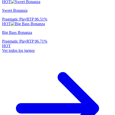
HOT
Sweet Bonanza
Pragmatic Play
RTP
96.51
%
HOT
Big Bass Bonanza
Pragmatic Play
RTP
96.71
%
HOT
Ver todos los juegos