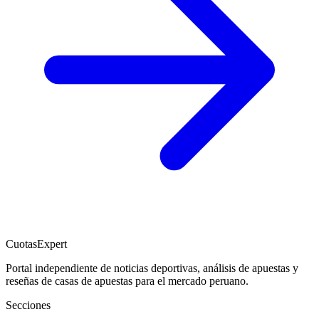
CuotasExpert
Portal independiente de noticias deportivas, análisis de apuestas y
reseñas de casas de apuestas para el mercado peruano.
Secciones