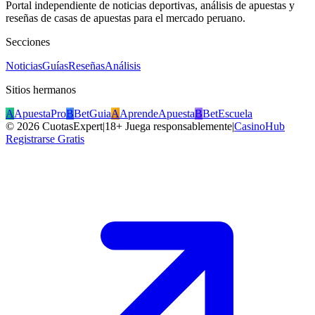
Portal independiente de noticias deportivas, análisis de apuestas y
reseñas de casas de apuestas para el mercado peruano.
Secciones
Noticias
Guías
Reseñas
Análisis
Sitios hermanos
A
ApuestaPro
B
BetGuia
A
AprendeApuesta
B
BetEscuela
©
2026
CuotasExpert
|
18+ Juega responsablemente
|
CasinoHub
Registrarse Gratis