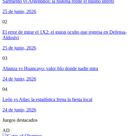
Sarmiento vs Argentinos: la historia repite el mismo libreto
25 de junio, 2026
02
El error de mirar el 1X2: el guion oculto que regresa en Defensa-
Aldosivi
25 de junio, 2026
03
Alianza vs Huancayo: valor frío donde nadie mira
24 de junio, 2026
04
León vs Atlas: la estadística frena la fiesta local
24 de junio, 2026
Juegos destacados
AD