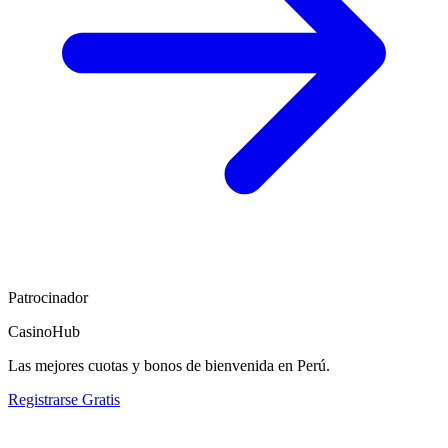
Patrocinador
CasinoHub
Las mejores cuotas y bonos de bienvenida en Perú.
Registrarse Gratis