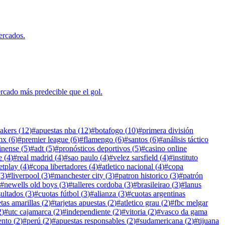
mercados.
ercado más predecible que el gol.
lakers
(
12
)
#
apuestas nba
(
12
)
#
botafogo
(
10
)
#
primera división
mx
(
6
)
#
premier league
(
6
)
#
flamengo
(
6
)
#
santos
(
6
)
#
análisis táctico
inense
(
5
)
#
adt
(
5
)
#
pronósticos deportivos
(
5
)
#
casino online
e
(
4
)
#
real madrid
(
4
)
#
sao paulo
(
4
)
#
velez sarsfield
(
4
)
#
instituto
etplay
(
4
)
#
copa libertadores
(
4
)
#
atletico nacional
(
4
)
#
copa
(
3
)
#
liverpool
(
3
)
#
manchester city
(
3
)
#
patron historico
(
3
)
#
patrón
#
newells old boys
(
3
)
#
talleres cordoba
(
3
)
#
brasileirao
(
3
)
#
lanus
sultados
(
3
)
#
cuotas fútbol
(
3
)
#
alianza
(
3
)
#
cuotas argentinas
etas amarillas
(
2
)
#
tarjetas apuestas
(
2
)
#
atletico grau
(
2
)
#
fbc melgar
2
)
#
utc cajamarca
(
2
)
#
independiente
(
2
)
#
vitoria
(
2
)
#
vasco da gama
ento
(
2
)
#
perú
(
2
)
#
apuestas responsables
(
2
)
#
sudamericana
(
2
)
#
tijuana