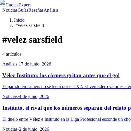
C
CuotasExpert
Noticias
Guías
Reseñas
Análisis
Inicio
›
#velez sarsfield
#
velez sarsfield
4
artículos
Análisis
·
17 de junio, 2026
Vélez-Instituto: los córners gritan antes que el gol
El partido en Liniers no se leerá por el 1X2. El verdadero valor está 
Noticias
·
4 de junio, 2026
Instituto, el rival que los números separan del relato 
El duelo entre Vélez e Instituto en la Liga Profesional esconde un choqu
Noticias
·
2 de junio, 2026