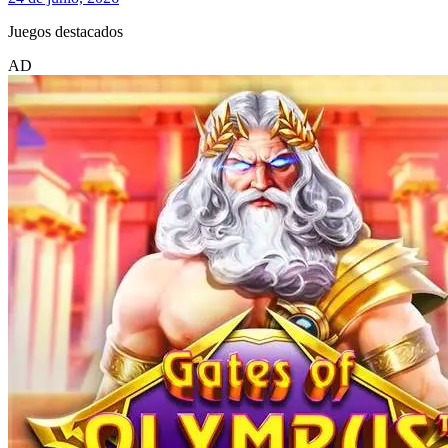
Juegos destacados
AD