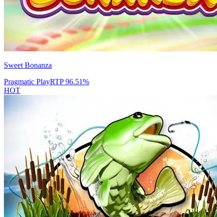
Sweet Bonanza
Pragmatic Play
RTP
96.51
%
HOT