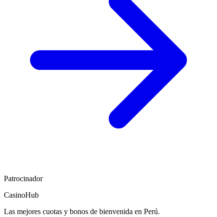
Patrocinador
CasinoHub
Las mejores cuotas y bonos de bienvenida en Perú.