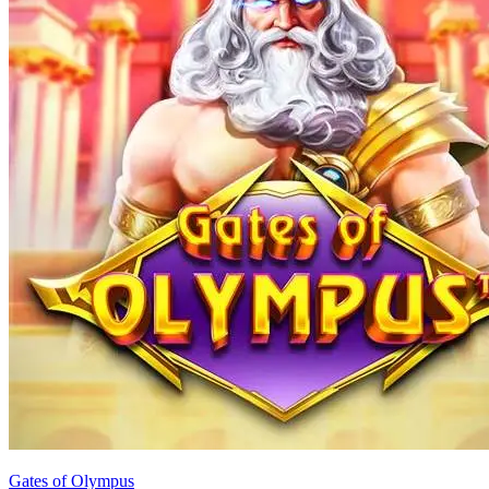
Gates of Olympus