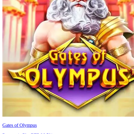
Gates of Olympus