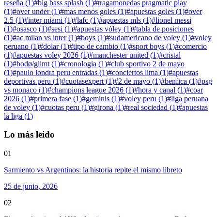
reseña
(
1
)
#
big bass splash
(
1
)
#
tragamonedas pragmatic play
(
1
)
#
over under
(
1
)
#
mas menos goles
(
1
)
#
apuestas goles
(
1
)
#
over
2.5
(
1
)
#
inter miami
(
1
)
#
lafc
(
1
)
#
apuestas mls
(
1
)
#
lionel messi
(
1
)
#
osasco
(
1
)
#
sesi
(
1
)
#
apuestas vóley
(
1
)
#
tabla de posiciones
(
1
)
#
ac milan vs inter
(
1
)
#
boys
(
1
)
#
sudamericano de voley
(
1
)
#
voley
peruano
(
1
)
#
dolar
(
1
)
#
tipo de cambio
(
1
)
#
sport boys
(
1
)
#
comercio
(
1
)
#
apuestas voley 2026
(
1
)
#
manchester united
(
1
)
#
cristal
(
1
)
#
bodø/glimt
(
1
)
#
cronologia
(
1
)
#
club sportivo 2 de mayo
(
1
)
#
paulo londra peru entradas
(
1
)
#
conciertos lima
(
1
)
#
apuestas
deportivas peru
(
1
)
#
cuotasexpert
(
1
)
#
2 de mayo
(
1
)
#
benfica
(
1
)
#
psg
vs monaco
(
1
)
#
champions league 2026
(
1
)
#
hora y canal
(
1
)
#
coar
2026
(
1
)
#
primera fase
(
1
)
#
geminis
(
1
)
#
voley peru
(
1
)
#
liga peruana
de voley
(
1
)
#
cuotas peru
(
1
)
#
girona
(
1
)
#
real sociedad
(
1
)
#
apuestas
la liga
(
1
)
Lo más leído
01
Sarmiento vs Argentinos: la historia repite el mismo libreto
25 de junio, 2026
02