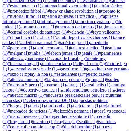
(
1
)
#
brasileirao serie a
(
1
)
#
antecedentes
(
1
)
#
estadísticas
(
1
)
#
análisis
(
1
)
#
estudiantes lp
(
1
)
#
internacional vs cruzeiro
(
1
)
#
patrón táctico
(
1
)
#
pronóstico fútbol
(
1
)
#
new england revolution
(
1
)
#
toronto fc
(
1
)
#
historial futbol
(
1
)
#
patrón apuestas
(
1
)
#
tactica
(
1
)
#
apuestas
futbol argentino
(
1
)
#
futbol argentino
(
1
)
#
houston dynamo
(
1
)
#
dc
united
(
1
)
#
pronóstico mls
(
1
)
#
mercado de tarjetas
(
1
)
#
gimnasia m.
(
1
)
#
central cordoba de santiago
(
1
)
#
valencia
(
1
)
#
rayo vallecano
(
1
)
#
cf pachuca
(
1
)
#
toluca
(
1
)
#
club deportivo los chankas
(
1
)
#
once
caldas
(
1
)
#
atlético nacional
(
1
)
#
atlético grau
(
1
)
#
medellin
(
1
)
#
petroperu
(
1
)
#
perú economía
(
1
)
#
alianza atletico
(
1
)
#
sullana
(
1
)
#
melgar
(
1
)
#
tinka
(
1
)
#
lebron james
(
1
)
#
getafe
(
1
)
#
paranaense
(
1
)
#
atletico goianiense
(
1
)
#
copa de brasil
(
1
)
#
monterrey
(
1
)
#
bucaramanga
(
1
)
#
club cienciano
(
1
)
#
liga 1 peru
(
1
)
#
fixture liga
1
(
1
)
#
arsenal vs newcastle
(
1
)
#
gasoducto
(
1
)
#
gasoducto sur peruano
(
1
)
#
lazio
(
1
)
#
play in nba
(
1
)
#
estudiantes
(
1
)
#
puerto cabello
(
1
)
#
atletico mineiro
(
1
)
#
la granja vip peru
(
1
)
#
granja
(
1
)
#
sorteo
(
1
)
#
maroon 5 peru
(
1
)
#
maroon
(
1
)
#
braga
(
1
)
#
real betis
(
1
)
#
europa
league
(
1
)
#
deportivo cuenca
(
1
)
#
independiente petrolero
(
1
)
#
tigres
(
1
)
#
atletico madrid
(
1
)
#
encuestas presidenciales peru
(
1
)
#
ultimas
encuestas
(
1
)
#
elecciones peru 2026
(
1
)
#
apuestas politicas
(
1
)
#
bogota
(
1
)
#
nets
(
1
)
#
props nba
(
1
)
#
tarjeta roja
(
1
)
#
roja futbol
(
1
)
#
mercados de tarjetas
(
1
)
#
selección peruana
(
1
)
#
perú vs senegal
(
1
)
#
mano menezes
(
1
)
#
independiente santa fe
(
1
)
#
medellín
(
1
)
#
brighton
(
1
)
#
everton
(
1
)
#
cagliari
(
1
)
#
seattle
(
1
)
#
sounders
(
1
)
#
concacaf champions cup
(
1
)
#
dia del hombre
(
1
)
#
marzo