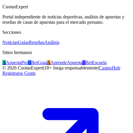
CuotasExpert
Portal independiente de noticias deportivas, análisis de apuestas y
reseñas de casas de apuestas para el mercado peruano.
Secciones
Noticias
Guías
Reseñas
Análisis
Sitios hermanos
A
ApuestaPro
B
BetGuia
A
AprendeApuesta
B
BetEscuela
©
2026
CuotasExpert
|
18+ Juega responsablemente
|
CasinoHub
Registrarse Gratis