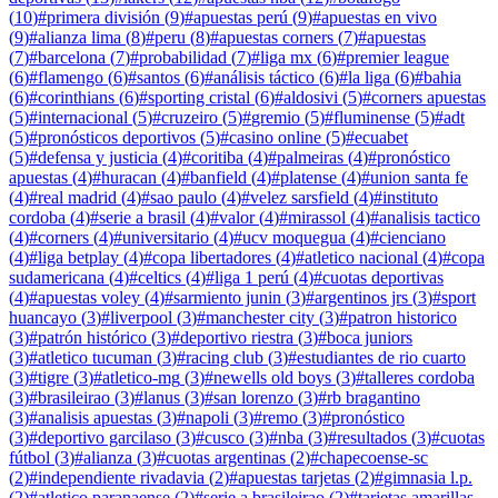
(
10
)
#
primera división
(
9
)
#
apuestas perú
(
9
)
#
apuestas en vivo
(
9
)
#
alianza lima
(
8
)
#
peru
(
8
)
#
apuestas corners
(
7
)
#
apuestas
(
7
)
#
barcelona
(
7
)
#
probabilidad
(
7
)
#
liga mx
(
6
)
#
premier league
(
6
)
#
flamengo
(
6
)
#
santos
(
6
)
#
análisis táctico
(
6
)
#
la liga
(
6
)
#
bahia
(
6
)
#
corinthians
(
6
)
#
sporting cristal
(
6
)
#
aldosivi
(
5
)
#
corners apuestas
(
5
)
#
internacional
(
5
)
#
cruzeiro
(
5
)
#
gremio
(
5
)
#
fluminense
(
5
)
#
adt
(
5
)
#
pronósticos deportivos
(
5
)
#
casino online
(
5
)
#
ecuabet
(
5
)
#
defensa y justicia
(
4
)
#
coritiba
(
4
)
#
palmeiras
(
4
)
#
pronóstico
apuestas
(
4
)
#
huracan
(
4
)
#
banfield
(
4
)
#
platense
(
4
)
#
union santa fe
(
4
)
#
real madrid
(
4
)
#
sao paulo
(
4
)
#
velez sarsfield
(
4
)
#
instituto
cordoba
(
4
)
#
serie a brasil
(
4
)
#
valor
(
4
)
#
mirassol
(
4
)
#
analisis tactico
(
4
)
#
corners
(
4
)
#
universitario
(
4
)
#
ucv moquegua
(
4
)
#
cienciano
(
4
)
#
liga betplay
(
4
)
#
copa libertadores
(
4
)
#
atletico nacional
(
4
)
#
copa
sudamericana
(
4
)
#
celtics
(
4
)
#
liga 1 perú
(
4
)
#
cuotas deportivas
(
4
)
#
apuestas voley
(
4
)
#
sarmiento junin
(
3
)
#
argentinos jrs
(
3
)
#
sport
huancayo
(
3
)
#
liverpool
(
3
)
#
manchester city
(
3
)
#
patron historico
(
3
)
#
patrón histórico
(
3
)
#
deportivo riestra
(
3
)
#
boca juniors
(
3
)
#
atletico tucuman
(
3
)
#
racing club
(
3
)
#
estudiantes de rio cuarto
(
3
)
#
tigre
(
3
)
#
atletico-mg
(
3
)
#
newells old boys
(
3
)
#
talleres cordoba
(
3
)
#
brasileirao
(
3
)
#
lanus
(
3
)
#
san lorenzo
(
3
)
#
rb bragantino
(
3
)
#
analisis apuestas
(
3
)
#
napoli
(
3
)
#
remo
(
3
)
#
pronóstico
(
3
)
#
deportivo garcilaso
(
3
)
#
cusco
(
3
)
#
nba
(
3
)
#
resultados
(
3
)
#
cuotas
fútbol
(
3
)
#
alianza
(
3
)
#
cuotas argentinas
(
2
)
#
chapecoense-sc
(
2
)
#
independiente rivadavia
(
2
)
#
apuestas tarjetas
(
2
)
#
gimnasia l.p.
(
2
)
#
atletico paranaense
(
2
)
#
serie a brasileirao
(
2
)
#
tarjetas amarillas