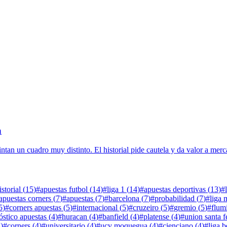
a
 pintan un cuadro muy distinto. El historial pide cautela y da valor a me
istorial
(
15
)
#
apuestas futbol
(
14
)
#
liga 1
(
14
)
#
apuestas deportivas
(
13
)
#
apuestas corners
(
7
)
#
apuestas
(
7
)
#
barcelona
(
7
)
#
probabilidad
(
7
)
#
liga 
5
)
#
corners apuestas
(
5
)
#
internacional
(
5
)
#
cruzeiro
(
5
)
#
gremio
(
5
)
#
flum
óstico apuestas
(
4
)
#
huracan
(
4
)
#
banfield
(
4
)
#
platense
(
4
)
#
union santa f
4
)
#
corners
(
4
)
#
universitario
(
4
)
#
ucv moquegua
(
4
)
#
cienciano
(
4
)
#
liga b