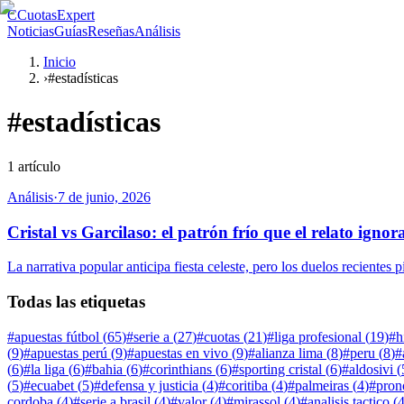
C
CuotasExpert
Noticias
Guías
Reseñas
Análisis
Inicio
›
#estadísticas
#
estadísticas
1
artículo
Análisis
·
7 de junio, 2026
Cristal vs Garcilaso: el patrón frío que el relato ignor
La narrativa popular anticipa fiesta celeste, pero los duelos recientes
Todas las etiquetas
#
apuestas fútbol
(
65
)
#
serie a
(
27
)
#
cuotas
(
21
)
#
liga profesional
(
19
)
#
h
(
9
)
#
apuestas perú
(
9
)
#
apuestas en vivo
(
9
)
#
alianza lima
(
8
)
#
peru
(
8
)
#
(
6
)
#
la liga
(
6
)
#
bahia
(
6
)
#
corinthians
(
6
)
#
sporting cristal
(
6
)
#
aldosivi
(
(
5
)
#
ecuabet
(
5
)
#
defensa y justicia
(
4
)
#
coritiba
(
4
)
#
palmeiras
(
4
)
#
pron
cordoba
(
4
)
#
serie a brasil
(
4
)
#
valor
(
4
)
#
mirassol
(
4
)
#
analisis tactico
(