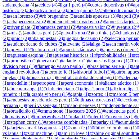
sudamericana
(
4
)
#
celtics
(
4
)
#
liga 1 perú
(
4
)
#
cuotas deportivas
(
4
)
#
ap
histórico
(
3
)
#
deportivo riestra
(
3
)
#
boca juniors
(
3
)
#
atletico tucuman
(
(
3
)
#
san lorenzo
(
3
)
#
rb bragantino
(
3
)
#
analisis apuestas
(
3
)
#
napoli
(
3
)
(
2
)
#
chapecoense-sc
(
2
)
#
independiente rivadavia
(
2
)
#
apuestas tarjetas
(
2
)
#
river plate
(
2
)
#
barracas central
(
2
)
#
apuesta valor
(
2
)
#
juventus
(
2
)
(
2
)
#
mls
(
2
)
#
noticias perú
(
2
)
#
playoffs nba
(
2
)
#
la tinka
(
2
)
#
chankas
(
2
(
2
)
#
junior
(
2
)
#
nba apuestas
(
2
)
#
juegos de casino
(
2
)
#
seleccion perua
(
2
)
#
sudamericano de clubes
(
2
)
#
levante
(
2
)
#
laliga
(
2
)
#
san martin vol
(
1
)
#
previa
(
1
)
#
lectura fria
(
1
)
#
apuestas tácticas
(
1
)
#
apuestas córners
(
(
1
)
#
apuestas esquina
(
1
)
#
apuestas historicas
(
1
)
#
probabilidades
(
1
)
#
c
(
1
)
#
pronostico
(
1
)
#
necaxa
(
1
)
#
atlante fc
(
1
)
#
apuestas liga mx
(
1
)
#
fro
division peru
(
1
)
#
flamengo vs sao paulo
(
1
)
#
brasileirao serie a
(
1
)
#
an
england revolution
(
1
)
#
toronto fc
(
1
)
#
historial futbol
(
1
)
#
patrón apues
tarjetas
(
1
)
#
gimnasia m.
(
1
)
#
central cordoba de santiago
(
1
)
#
valencia
(
1
)
#
medellin
(
1
)
#
petroperu
(
1
)
#
perú economía
(
1
)
#
alianza atletico
(
1
)
(
1
)
#
bucaramanga
(
1
)
#
club cienciano
(
1
)
#
liga 1 peru
(
1
)
#
fixture liga 1
mineiro
(
1
)
#
la granja vip peru
(
1
)
#
granja
(
1
)
#
sorteo
(
1
)
#
maroon 5 per
(
1
)
#
encuestas presidenciales peru
(
1
)
#
ultimas encuestas
(
1
)
#
eleccione
peruana
(
1
)
#
perú vs senegal
(
1
)
#
mano menezes
(
1
)
#
independiente san
(
1
)
#
brasileirão
(
1
)
#
emma stone
(
1
)
#
oscars 2026
(
1
)
#
tendencias perú
(
alternativos
(
1
)
#
timberwolves
(
1
)
#
milan
(
1
)
#
inter
(
1
)
#
mavericks
(
1
)
#
(
1
)
#
stephen curry
(
1
)
#
apuestas combinadas
(
1
)
#
parlay
(
1
)
#
acumulado
(
1
)
#
tarjetas amarillas apuestas
(
1
)
#
santa fe
(
1
)
#
fútbol colombiano
(
1
)
#
vs lanus
(
1
)
#
slot machine
(
1
)
#
am i in love
(
1
)
#
shine original soundtra
(
1
)
#
peru eliminatorias
(
1
)
#
blanquirroja
(
1
)
#
sweet bonanza
(
1
)
#
sweet 