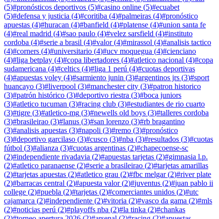
(
5
)
#
pronósticos deportivos
(
5
)
#
casino online
(
5
)
#
ecuabet
(
5
)
#
defensa y justicia
(
4
)
#
coritiba
(
4
)
#
palmeiras
(
4
)
#
pronóstico
apuestas
(
4
)
#
huracan
(
4
)
#
banfield
(
4
)
#
platense
(
4
)
#
union santa fe
(
4
)
#
real madrid
(
4
)
#
sao paulo
(
4
)
#
velez sarsfield
(
4
)
#
instituto
cordoba
(
4
)
#
serie a brasil
(
4
)
#
valor
(
4
)
#
mirassol
(
4
)
#
analisis tactico
(
4
)
#
corners
(
4
)
#
universitario
(
4
)
#
ucv moquegua
(
4
)
#
cienciano
(
4
)
#
liga betplay
(
4
)
#
copa libertadores
(
4
)
#
atletico nacional
(
4
)
#
copa
sudamericana
(
4
)
#
celtics
(
4
)
#
liga 1 perú
(
4
)
#
cuotas deportivas
(
4
)
#
apuestas voley
(
4
)
#
sarmiento junin
(
3
)
#
argentinos jrs
(
3
)
#
sport
huancayo
(
3
)
#
liverpool
(
3
)
#
manchester city
(
3
)
#
patron historico
(
3
)
#
patrón histórico
(
3
)
#
deportivo riestra
(
3
)
#
boca juniors
(
3
)
#
atletico tucuman
(
3
)
#
racing club
(
3
)
#
estudiantes de rio cuarto
(
3
)
#
tigre
(
3
)
#
atletico-mg
(
3
)
#
newells old boys
(
3
)
#
talleres cordoba
(
3
)
#
brasileirao
(
3
)
#
lanus
(
3
)
#
san lorenzo
(
3
)
#
rb bragantino
(
3
)
#
analisis apuestas
(
3
)
#
napoli
(
3
)
#
remo
(
3
)
#
pronóstico
(
3
)
#
deportivo garcilaso
(
3
)
#
cusco
(
3
)
#
nba
(
3
)
#
resultados
(
3
)
#
cuotas
fútbol
(
3
)
#
alianza
(
3
)
#
cuotas argentinas
(
2
)
#
chapecoense-sc
(
2
)
#
independiente rivadavia
(
2
)
#
apuestas tarjetas
(
2
)
#
gimnasia l.p.
(
2
)
#
atletico paranaense
(
2
)
#
serie a brasileirao
(
2
)
#
tarjetas amarillas
(
2
)
#
tarjetas apuestas
(
2
)
#
atletico grau
(
2
)
#
fbc melgar
(
2
)
#
river plate
(
2
)
#
barracas central
(
2
)
#
apuesta valor
(
2
)
#
juventus
(
2
)
#
juan pablo ii
college
(
2
)
#
puebla
(
2
)
#
tarjetas
(
2
)
#
comerciantes unidos
(
2
)
#
utc
cajamarca
(
2
)
#
independiente
(
2
)
#
vitoria
(
2
)
#
vasco da gama
(
2
)
#
mls
(
2
)
#
noticias perú
(
2
)
#
playoffs nba
(
2
)
#
la tinka
(
2
)
#
chankas
(
2
)
#
torneo apertura 2026
(
2
)
#
arsenal
(
2
)
#
racing
(
2
)
#
apuestas