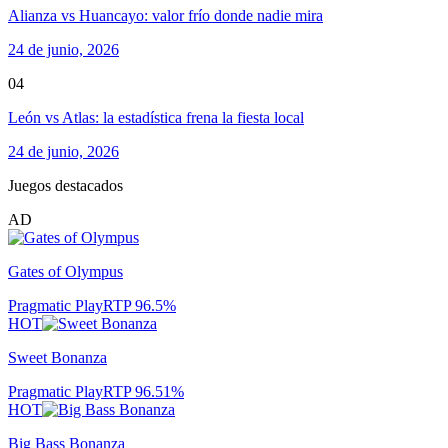
Alianza vs Huancayo: valor frío donde nadie mira
24 de junio, 2026
04
León vs Atlas: la estadística frena la fiesta local
24 de junio, 2026
Juegos destacados
AD
Gates of Olympus
Pragmatic Play
RTP
96.5
%
HOT
Sweet Bonanza
Pragmatic Play
RTP
96.51
%
HOT
Big Bass Bonanza