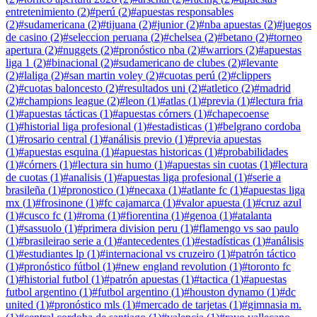
entretenimiento
(
2
)
#
perú
(
2
)
#
apuestas responsables
(
2
)
#
sudamericana
(
2
)
#
tijuana
(
2
)
#
junior
(
2
)
#
nba apuestas
(
2
)
#
juegos
de casino
(
2
)
#
seleccion peruana
(
2
)
#
chelsea
(
2
)
#
betano
(
2
)
#
torneo
apertura
(
2
)
#
nuggets
(
2
)
#
pronóstico nba
(
2
)
#
warriors
(
2
)
#
apuestas
liga 1
(
2
)
#
binacional
(
2
)
#
sudamericano de clubes
(
2
)
#
levante
(
2
)
#
laliga
(
2
)
#
san martin voley
(
2
)
#
cuotas perú
(
2
)
#
clippers
(
2
)
#
cuotas baloncesto
(
2
)
#
resultados uni
(
2
)
#
atletico
(
2
)
#
madrid
(
2
)
#
champions league
(
2
)
#
leon
(
1
)
#
atlas
(
1
)
#
previa
(
1
)
#
lectura fria
(
1
)
#
apuestas tácticas
(
1
)
#
apuestas córners
(
1
)
#
chapecoense
(
1
)
#
historial liga profesional
(
1
)
#
estadisticas
(
1
)
#
belgrano cordoba
(
1
)
#
rosario central
(
1
)
#
análisis previo
(
1
)
#
previa apuestas
(
1
)
#
apuestas esquina
(
1
)
#
apuestas historicas
(
1
)
#
probabilidades
(
1
)
#
córners
(
1
)
#
lectura sin humo
(
1
)
#
apuestas sin cuotas
(
1
)
#
lectura
de cuotas
(
1
)
#
analisis
(
1
)
#
apuestas liga profesional
(
1
)
#
serie a
brasileña
(
1
)
#
pronostico
(
1
)
#
necaxa
(
1
)
#
atlante fc
(
1
)
#
apuestas liga
mx
(
1
)
#
frosinone
(
1
)
#
fc cajamarca
(
1
)
#
valor apuesta
(
1
)
#
cruz azul
(
1
)
#
cusco fc
(
1
)
#
roma
(
1
)
#
fiorentina
(
1
)
#
genoa
(
1
)
#
atalanta
(
1
)
#
sassuolo
(
1
)
#
primera division peru
(
1
)
#
flamengo vs sao paulo
(
1
)
#
brasileirao serie a
(
1
)
#
antecedentes
(
1
)
#
estadísticas
(
1
)
#
análisis
(
1
)
#
estudiantes lp
(
1
)
#
internacional vs cruzeiro
(
1
)
#
patrón táctico
(
1
)
#
pronóstico fútbol
(
1
)
#
new england revolution
(
1
)
#
toronto fc
(
1
)
#
historial futbol
(
1
)
#
patrón apuestas
(
1
)
#
tactica
(
1
)
#
apuestas
futbol argentino
(
1
)
#
futbol argentino
(
1
)
#
houston dynamo
(
1
)
#
dc
united
(
1
)
#
pronóstico mls
(
1
)
#
mercado de tarjetas
(
1
)
#
gimnasia m.