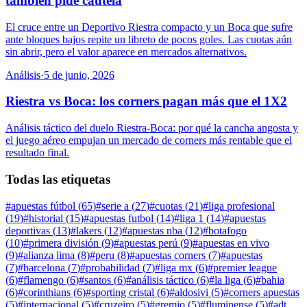
también pide cautela
El cruce entre un Deportivo Riestra compacto y un Boca que sufre
ante bloques bajos repite un libreto de pocos goles. Las cuotas aún
sin abrir, pero el valor aparece en mercados alternativos.
Análisis
·
5 de junio, 2026
Riestra vs Boca: los corners pagan más que el 1X2
Análisis táctico del duelo Riestra-Boca: por qué la cancha angosta y
el juego aéreo empujan un mercado de corners más rentable que el
resultado final.
Todas las etiquetas
#
apuestas fútbol
(
65
)
#
serie a
(
27
)
#
cuotas
(
21
)
#
liga profesional
(
19
)
#
historial
(
15
)
#
apuestas futbol
(
14
)
#
liga 1
(
14
)
#
apuestas
deportivas
(
13
)
#
lakers
(
12
)
#
apuestas nba
(
12
)
#
botafogo
(
10
)
#
primera división
(
9
)
#
apuestas perú
(
9
)
#
apuestas en vivo
(
9
)
#
alianza lima
(
8
)
#
peru
(
8
)
#
apuestas corners
(
7
)
#
apuestas
(
7
)
#
barcelona
(
7
)
#
probabilidad
(
7
)
#
liga mx
(
6
)
#
premier league
(
6
)
#
flamengo
(
6
)
#
santos
(
6
)
#
análisis táctico
(
6
)
#
la liga
(
6
)
#
bahia
(
6
)
#
corinthians
(
6
)
#
sporting cristal
(
6
)
#
aldosivi
(
5
)
#
corners apuestas
(
5
)
#
internacional
(
5
)
#
cruzeiro
(
5
)
#
gremio
(
5
)
#
fluminense
(
5
)
#
adt