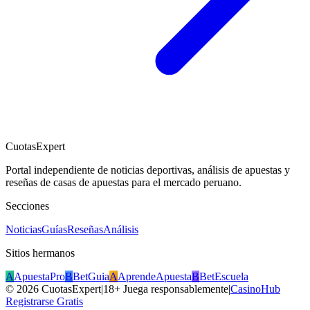
CuotasExpert
Portal independiente de noticias deportivas, análisis de apuestas y
reseñas de casas de apuestas para el mercado peruano.
Secciones
Noticias
Guías
Reseñas
Análisis
Sitios hermanos
A
ApuestaPro
B
BetGuia
A
AprendeApuesta
B
BetEscuela
©
2026
CuotasExpert
|
18+ Juega responsablemente
|
CasinoHub
Registrarse Gratis