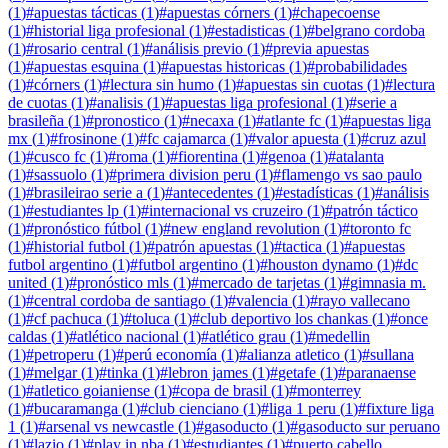
(
1
)
#
apuestas tácticas
(
1
)
#
apuestas córners
(
1
)
#
chapecoense
(
1
)
#
historial liga profesional
(
1
)
#
estadisticas
(
1
)
#
belgrano cordoba
(
1
)
#
rosario central
(
1
)
#
análisis previo
(
1
)
#
previa apuestas
(
1
)
#
apuestas esquina
(
1
)
#
apuestas historicas
(
1
)
#
probabilidades
(
1
)
#
córners
(
1
)
#
lectura sin humo
(
1
)
#
apuestas sin cuotas
(
1
)
#
lectura
de cuotas
(
1
)
#
analisis
(
1
)
#
apuestas liga profesional
(
1
)
#
serie a
brasileña
(
1
)
#
pronostico
(
1
)
#
necaxa
(
1
)
#
atlante fc
(
1
)
#
apuestas liga
mx
(
1
)
#
frosinone
(
1
)
#
fc cajamarca
(
1
)
#
valor apuesta
(
1
)
#
cruz azul
(
1
)
#
cusco fc
(
1
)
#
roma
(
1
)
#
fiorentina
(
1
)
#
genoa
(
1
)
#
atalanta
(
1
)
#
sassuolo
(
1
)
#
primera division peru
(
1
)
#
flamengo vs sao paulo
(
1
)
#
brasileirao serie a
(
1
)
#
antecedentes
(
1
)
#
estadísticas
(
1
)
#
análisis
(
1
)
#
estudiantes lp
(
1
)
#
internacional vs cruzeiro
(
1
)
#
patrón táctico
(
1
)
#
pronóstico fútbol
(
1
)
#
new england revolution
(
1
)
#
toronto fc
(
1
)
#
historial futbol
(
1
)
#
patrón apuestas
(
1
)
#
tactica
(
1
)
#
apuestas
futbol argentino
(
1
)
#
futbol argentino
(
1
)
#
houston dynamo
(
1
)
#
dc
united
(
1
)
#
pronóstico mls
(
1
)
#
mercado de tarjetas
(
1
)
#
gimnasia m.
(
1
)
#
central cordoba de santiago
(
1
)
#
valencia
(
1
)
#
rayo vallecano
(
1
)
#
cf pachuca
(
1
)
#
toluca
(
1
)
#
club deportivo los chankas
(
1
)
#
once
caldas
(
1
)
#
atlético nacional
(
1
)
#
atlético grau
(
1
)
#
medellin
(
1
)
#
petroperu
(
1
)
#
perú economía
(
1
)
#
alianza atletico
(
1
)
#
sullana
(
1
)
#
melgar
(
1
)
#
tinka
(
1
)
#
lebron james
(
1
)
#
getafe
(
1
)
#
paranaense
(
1
)
#
atletico goianiense
(
1
)
#
copa de brasil
(
1
)
#
monterrey
(
1
)
#
bucaramanga
(
1
)
#
club cienciano
(
1
)
#
liga 1 peru
(
1
)
#
fixture liga
1
(
1
)
#
arsenal vs newcastle
(
1
)
#
gasoducto
(
1
)
#
gasoducto sur peruano
(
1
)
#
lazio
(
1
)
#
play in nba
(
1
)
#
estudiantes
(
1
)
#
puerto cabello