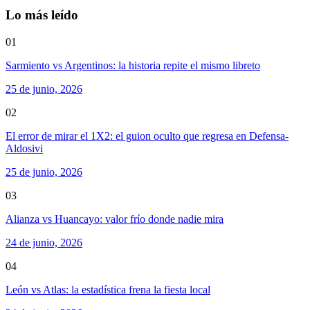
Lo más leído
01
Sarmiento vs Argentinos: la historia repite el mismo libreto
25 de junio, 2026
02
El error de mirar el 1X2: el guion oculto que regresa en Defensa-
Aldosivi
25 de junio, 2026
03
Alianza vs Huancayo: valor frío donde nadie mira
24 de junio, 2026
04
León vs Atlas: la estadística frena la fiesta local