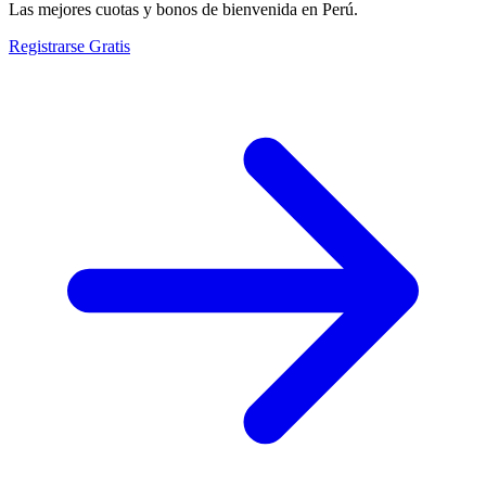
Las mejores cuotas y bonos de bienvenida en Perú.
Registrarse Gratis