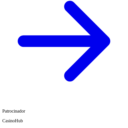
Patrocinador
CasinoHub