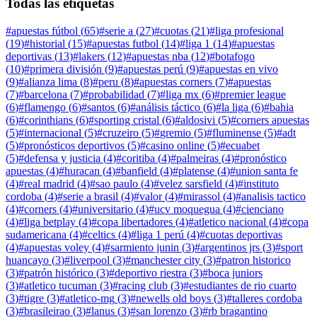
Todas las etiquetas
#
apuestas fútbol
(
65
)
#
serie a
(
27
)
#
cuotas
(
21
)
#
liga profesional
(
19
)
#
historial
(
15
)
#
apuestas futbol
(
14
)
#
liga 1
(
14
)
#
apuestas
deportivas
(
13
)
#
lakers
(
12
)
#
apuestas nba
(
12
)
#
botafogo
(
10
)
#
primera división
(
9
)
#
apuestas perú
(
9
)
#
apuestas en vivo
(
9
)
#
alianza lima
(
8
)
#
peru
(
8
)
#
apuestas corners
(
7
)
#
apuestas
(
7
)
#
barcelona
(
7
)
#
probabilidad
(
7
)
#
liga mx
(
6
)
#
premier league
(
6
)
#
flamengo
(
6
)
#
santos
(
6
)
#
análisis táctico
(
6
)
#
la liga
(
6
)
#
bahia
(
6
)
#
corinthians
(
6
)
#
sporting cristal
(
6
)
#
aldosivi
(
5
)
#
corners apuestas
(
5
)
#
internacional
(
5
)
#
cruzeiro
(
5
)
#
gremio
(
5
)
#
fluminense
(
5
)
#
adt
(
5
)
#
pronósticos deportivos
(
5
)
#
casino online
(
5
)
#
ecuabet
(
5
)
#
defensa y justicia
(
4
)
#
coritiba
(
4
)
#
palmeiras
(
4
)
#
pronóstico
apuestas
(
4
)
#
huracan
(
4
)
#
banfield
(
4
)
#
platense
(
4
)
#
union santa fe
(
4
)
#
real madrid
(
4
)
#
sao paulo
(
4
)
#
velez sarsfield
(
4
)
#
instituto
cordoba
(
4
)
#
serie a brasil
(
4
)
#
valor
(
4
)
#
mirassol
(
4
)
#
analisis tactico
(
4
)
#
corners
(
4
)
#
universitario
(
4
)
#
ucv moquegua
(
4
)
#
cienciano
(
4
)
#
liga betplay
(
4
)
#
copa libertadores
(
4
)
#
atletico nacional
(
4
)
#
copa
sudamericana
(
4
)
#
celtics
(
4
)
#
liga 1 perú
(
4
)
#
cuotas deportivas
(
4
)
#
apuestas voley
(
4
)
#
sarmiento junin
(
3
)
#
argentinos jrs
(
3
)
#
sport
huancayo
(
3
)
#
liverpool
(
3
)
#
manchester city
(
3
)
#
patron historico
(
3
)
#
patrón histórico
(
3
)
#
deportivo riestra
(
3
)
#
boca juniors
(
3
)
#
atletico tucuman
(
3
)
#
racing club
(
3
)
#
estudiantes de rio cuarto
(
3
)
#
tigre
(
3
)
#
atletico-mg
(
3
)
#
newells old boys
(
3
)
#
talleres cordoba
(
3
)
#
brasileirao
(
3
)
#
lanus
(
3
)
#
san lorenzo
(
3
)
#
rb bragantino