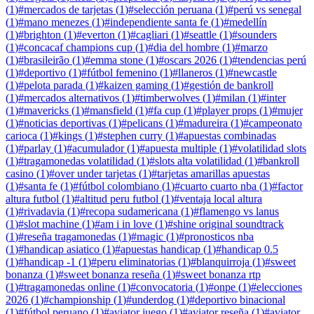
(
1
)
#
mercados de tarjetas
(
1
)
#
selección peruana
(
1
)
#
perú vs senegal
(
1
)
#
mano menezes
(
1
)
#
independiente santa fe
(
1
)
#
medellín
(
1
)
#
brighton
(
1
)
#
everton
(
1
)
#
cagliari
(
1
)
#
seattle
(
1
)
#
sounders
(
1
)
#
concacaf champions cup
(
1
)
#
dia del hombre
(
1
)
#
marzo
(
1
)
#
brasileirão
(
1
)
#
emma stone
(
1
)
#
oscars 2026
(
1
)
#
tendencias perú
(
1
)
#
deportivo
(
1
)
#
fútbol femenino
(
1
)
#
llaneros
(
1
)
#
newcastle
(
1
)
#
pelota parada
(
1
)
#
kaizen gaming
(
1
)
#
gestión de bankroll
(
1
)
#
mercados alternativos
(
1
)
#
timberwolves
(
1
)
#
milan
(
1
)
#
inter
(
1
)
#
mavericks
(
1
)
#
mansfield
(
1
)
#
fa cup
(
1
)
#
player props
(
1
)
#
mujer
(
1
)
#
noticias deportivas
(
1
)
#
pelicans
(
1
)
#
madureira
(
1
)
#
campeonato
carioca
(
1
)
#
kings
(
1
)
#
stephen curry
(
1
)
#
apuestas combinadas
(
1
)
#
parlay
(
1
)
#
acumulador
(
1
)
#
apuesta multiple
(
1
)
#
volatilidad slots
(
1
)
#
tragamonedas volatilidad
(
1
)
#
slots alta volatilidad
(
1
)
#
bankroll
casino
(
1
)
#
over under tarjetas
(
1
)
#
tarjetas amarillas apuestas
(
1
)
#
santa fe
(
1
)
#
fútbol colombiano
(
1
)
#
cuarto cuarto nba
(
1
)
#
factor
altura futbol
(
1
)
#
altitud peru futbol
(
1
)
#
ventaja local altura
(
1
)
#
rivadavia
(
1
)
#
recopa sudamericana
(
1
)
#
flamengo vs lanus
(
1
)
#
slot machine
(
1
)
#
am i in love
(
1
)
#
shine original soundtrack
(
1
)
#
reseña tragamonedas
(
1
)
#
magic
(
1
)
#
pronosticos nba
(
1
)
#
handicap asiatico
(
1
)
#
apuestas handicap
(
1
)
#
handicap 0.5
(
1
)
#
handicap -1
(
1
)
#
peru eliminatorias
(
1
)
#
blanquirroja
(
1
)
#
sweet
bonanza
(
1
)
#
sweet bonanza reseña
(
1
)
#
sweet bonanza rtp
(
1
)
#
tragamonedas online
(
1
)
#
convocatoria
(
1
)
#
onpe
(
1
)
#
elecciones
2026
(
1
)
#
championship
(
1
)
#
underdog
(
1
)
#
deportivo binacional
(
1
)
#
fútbol peruano
(
1
)
#
aviator juego
(
1
)
#
aviator reseña
(
1
)
#
aviator