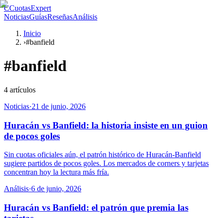
C
CuotasExpert
Noticias
Guías
Reseñas
Análisis
Inicio
›
#banfield
#
banfield
4
artículos
Noticias
·
21 de junio, 2026
Huracán vs Banfield: la historia insiste en un guion
de pocos goles
Sin cuotas oficiales aún, el patrón histórico de Huracán-Banfield
sugiere partidos de pocos goles. Los mercados de corners y tarjetas
concentran hoy la lectura más fría.
Análisis
·
6 de junio, 2026
Huracán vs Banfield: el patrón que premia las