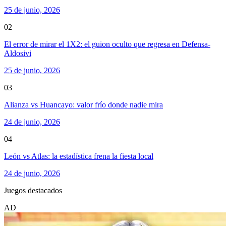
25 de junio, 2026
02
El error de mirar el 1X2: el guion oculto que regresa en Defensa-
Aldosivi
25 de junio, 2026
03
Alianza vs Huancayo: valor frío donde nadie mira
24 de junio, 2026
04
León vs Atlas: la estadística frena la fiesta local
24 de junio, 2026
Juegos destacados
AD