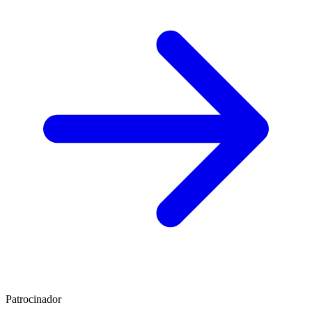
Patrocinador