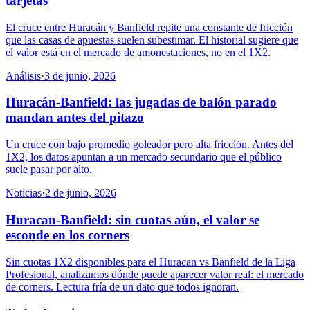
tarjetas
El cruce entre Huracán y Banfield repite una constante de fricción
que las casas de apuestas suelen subestimar. El historial sugiere que
el valor está en el mercado de amonestaciones, no en el 1X2.
Análisis
·
3 de junio, 2026
Huracán-Banfield: las jugadas de balón parado
mandan antes del pitazo
Un cruce con bajo promedio goleador pero alta fricción. Antes del
1X2, los datos apuntan a un mercado secundario que el público
suele pasar por alto.
Noticias
·
2 de junio, 2026
Huracan-Banfield: sin cuotas aún, el valor se
esconde en los corners
Sin cuotas 1X2 disponibles para el Huracan vs Banfield de la Liga
Profesional, analizamos dónde puede aparecer valor real: el mercado
de corners. Lectura fría de un dato que todos ignoran.