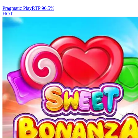
Pragmatic Play
RTP
96.5
%
HOT