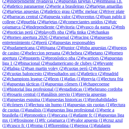
(
2
)
#
independiente rivadavia
(
2
)
#
apuestas tarjetas
(
2
)
#
gimnasia l.p.
(
2
)
#
atletico paranaense
(
2
)
#
serie a brasileirao
(
2
)
#
tarjetas amarillas
(
2
)
#
tarjetas apuestas
(
2
)
#
atletico grau
(
2
)
#
fbc melgar
(
2
)
#
river plate
(
2
)
#
barracas central
(
2
)
#
apuesta valor
(
2
)
#
juventus
(
2
)
#
juan pablo ii
college
(
2
)
#
puebla
(
2
)
#
tarjetas
(
2
)
#
comerciantes unidos
(
2
)
#
utc
cajamarca
(
2
)
#
independiente
(
2
)
#
vitoria
(
2
)
#
vasco da gama
(
2
)
#
mls
(
2
)
#
noticias perú
(
2
)
#
playoffs nba
(
2
)
#
la tinka
(
2
)
#
chankas
(
2
)
#
torneo apertura 2026
(
2
)
#
arsenal
(
2
)
#
racing
(
2
)
#
apuestas
entretenimiento
(
2
)
#
perú
(
2
)
#
apuestas responsables
(
2
)
#
sudamericana
(
2
)
#
tijuana
(
2
)
#
junior
(
2
)
#
nba apuestas
(
2
)
#
juegos
de casino
(
2
)
#
seleccion peruana
(
2
)
#
chelsea
(
2
)
#
betano
(
2
)
#
torneo
apertura
(
2
)
#
nuggets
(
2
)
#
pronóstico nba
(
2
)
#
warriors
(
2
)
#
apuestas
liga 1
(
2
)
#
binacional
(
2
)
#
sudamericano de clubes
(
2
)
#
levante
(
2
)
#
laliga
(
2
)
#
san martin voley
(
2
)
#
cuotas perú
(
2
)
#
clippers
(
2
)
#
cuotas baloncesto
(
2
)
#
resultados uni
(
2
)
#
atletico
(
2
)
#
madrid
(
2
)
#
champions league
(
2
)
#
leon
(
1
)
#
atlas
(
1
)
#
previa
(
1
)
#
lectura fria
(
1
)
#
apuestas tácticas
(
1
)
#
apuestas córners
(
1
)
#
chapecoense
(
1
)
#
historial liga profesional
(
1
)
#
estadisticas
(
1
)
#
belgrano cordoba
(
1
)
#
rosario central
(
1
)
#
análisis previo
(
1
)
#
previa apuestas
(
1
)
#
apuestas esquina
(
1
)
#
apuestas historicas
(
1
)
#
probabilidades
(
1
)
#
córners
(
1
)
#
lectura sin humo
(
1
)
#
apuestas sin cuotas
(
1
)
#
lectura
de cuotas
(
1
)
#
analisis
(
1
)
#
apuestas liga profesional
(
1
)
#
serie a
brasileña
(
1
)
#
pronostico
(
1
)
#
necaxa
(
1
)
#
atlante fc
(
1
)
#
apuestas liga
mx
(
1
)
#
frosinone
(
1
)
#
fc cajamarca
(
1
)
#
valor apuesta
(
1
)
#
cruz azul
(
1
)
#
cusco fc
(
1
)
#
roma
(
1
)
#
fiorentina
(
1
)
#
genoa
(
1
)
#
atalanta