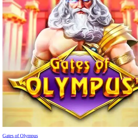
Gates of Olympus