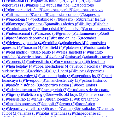
(
19
)
#
historial
(
15
)
#
apuestas futbol
(
14
)
#
liga 1
(
14
)
#
apuestas
deportivas
(
13
)
#
lakers
(
12
)
#
apuestas nba
(
12
)
#
botafogo
(
10
)
#
primera división
(
9
)
#
apuestas perú
(
9
)
#
apuestas en vivo
(
9
)
#
alianza lima
(
8
)
#
peru
(
8
)
#
apuestas corners
(
7
)
#
apuestas
(
7
)
#
barcelona
(
7
)
#
probabilidad
(
7
)
#
liga mx
(
6
)
#
premier league
(
6
)
#
flamengo
(
6
)
#
santos
(
6
)
#
análisis táctico
(
6
)
#
la liga
(
6
)
#
bahia
(
6
)
#
corinthians
(
6
)
#
sporting cristal
(
6
)
#
aldosivi
(
5
)
#
corners apuestas
(
5
)
#
internacional
(
5
)
#
cruzeiro
(
5
)
#
gremio
(
5
)
#
fluminense
(
5
)
#
adt
(
5
)
#
pronósticos deportivos
(
5
)
#
casino online
(
5
)
#
ecuabet
(
5
)
#
defensa y justicia
(
4
)
#
coritiba
(
4
)
#
palmeiras
(
4
)
#
pronóstico
apuestas
(
4
)
#
huracan
(
4
)
#
banfield
(
4
)
#
platense
(
4
)
#
union santa fe
(
4
)
#
real madrid
(
4
)
#
sao paulo
(
4
)
#
velez sarsfield
(
4
)
#
instituto
cordoba
(
4
)
#
serie a brasil
(
4
)
#
valor
(
4
)
#
mirassol
(
4
)
#
analisis tactico
(
4
)
#
corners
(
4
)
#
universitario
(
4
)
#
ucv moquegua
(
4
)
#
cienciano
(
4
)
#
liga betplay
(
4
)
#
copa libertadores
(
4
)
#
atletico nacional
(
4
)
#
copa
sudamericana
(
4
)
#
celtics
(
4
)
#
liga 1 perú
(
4
)
#
cuotas deportivas
(
4
)
#
apuestas voley
(
4
)
#
sarmiento junin
(
3
)
#
argentinos jrs
(
3
)
#
sport
huancayo
(
3
)
#
liverpool
(
3
)
#
manchester city
(
3
)
#
patron historico
(
3
)
#
patrón histórico
(
3
)
#
deportivo riestra
(
3
)
#
boca juniors
(
3
)
#
atletico tucuman
(
3
)
#
racing club
(
3
)
#
estudiantes de rio cuarto
(
3
)
#
tigre
(
3
)
#
atletico-mg
(
3
)
#
newells old boys
(
3
)
#
talleres cordoba
(
3
)
#
brasileirao
(
3
)
#
lanus
(
3
)
#
san lorenzo
(
3
)
#
rb bragantino
(
3
)
#
analisis apuestas
(
3
)
#
napoli
(
3
)
#
remo
(
3
)
#
pronóstico
(
3
)
#
deportivo garcilaso
(
3
)
#
cusco
(
3
)
#
nba
(
3
)
#
resultados
(
3
)
#
cuotas
fútbol
(
3
)
#
alianza
(
3
)
#
cuotas argentinas
(
2
)
#
chapecoense-sc