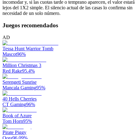
incomodar y, si las cuotas tarde o temprano aparecen, el valor estará
lejos del 1X2 simple. El silencio actual de las casas lo confirma sin
necesidad de un solo número.
Juegos recomendados
AD
Tessa Hunt Warrior Tomb
Mascot
96
%
Million Christmas 3
Red Rake
95.4
%
Serengeti Sunrise
Mancala Gaming
95
%
40 Hells Cherries
CT Gaming
96
%
Book of Azure
Tom Horn
95
%
Pirate Piggy
Qora
96.09
%