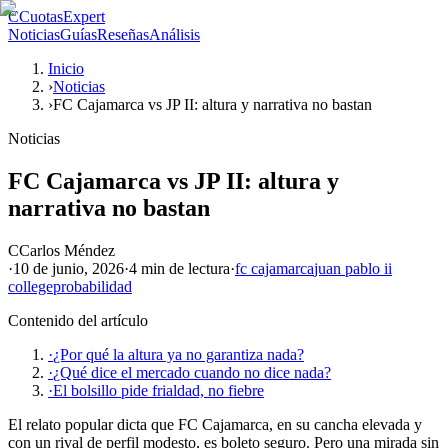
C
CuotasExpert
Noticias
Guías
Reseñas
Análisis
Inicio
›
Noticias
›
FC Cajamarca vs JP II: altura y narrativa no bastan
Noticias
FC Cajamarca vs JP II: altura y
narrativa no bastan
C
Carlos Méndez
·
10 de junio, 2026
·
4 min
de lectura
·
fc cajamarca
juan pablo ii
college
probabilidad
Contenido del artículo
·
¿Por qué la altura ya no garantiza nada?
·
¿Qué dice el mercado cuando no dice nada?
·
El bolsillo pide frialdad, no fiebre
El relato popular dicta que FC Cajamarca, en su cancha elevada y
con un rival de perfil modesto, es boleto seguro. Pero una mirada sin