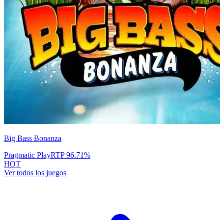
Big Bass Bonanza
Pragmatic Play
RTP
96.71
%
HOT
Ver todos los juegos