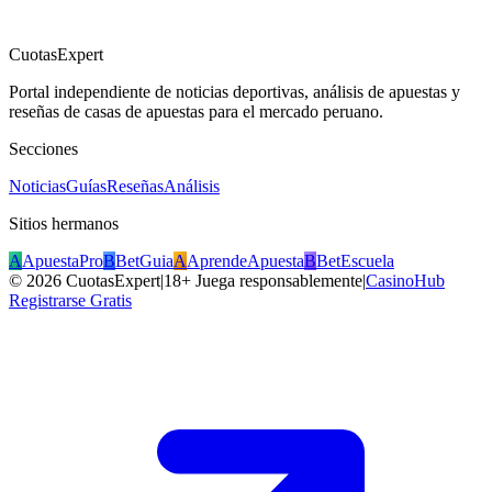
CuotasExpert
Portal independiente de noticias deportivas, análisis de apuestas y
reseñas de casas de apuestas para el mercado peruano.
Secciones
Noticias
Guías
Reseñas
Análisis
Sitios hermanos
A
ApuestaPro
B
BetGuia
A
AprendeApuesta
B
BetEscuela
©
2026
CuotasExpert
|
18+ Juega responsablemente
|
CasinoHub
Registrarse Gratis