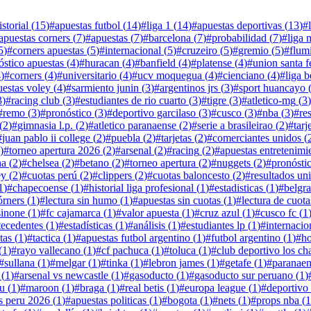
istorial
(
15
)
#
apuestas futbol
(
14
)
#
liga 1
(
14
)
#
apuestas deportivas
(
13
)
#
apuestas corners
(
7
)
#
apuestas
(
7
)
#
barcelona
(
7
)
#
probabilidad
(
7
)
#
liga 
5
)
#
corners apuestas
(
5
)
#
internacional
(
5
)
#
cruzeiro
(
5
)
#
gremio
(
5
)
#
flum
óstico apuestas
(
4
)
#
huracan
(
4
)
#
banfield
(
4
)
#
platense
(
4
)
#
union santa f
4
)
#
corners
(
4
)
#
universitario
(
4
)
#
ucv moquegua
(
4
)
#
cienciano
(
4
)
#
liga b
uestas voley
(
4
)
#
sarmiento junin
(
3
)
#
argentinos jrs
(
3
)
#
sport huancayo
3
)
#
racing club
(
3
)
#
estudiantes de rio cuarto
(
3
)
#
tigre
(
3
)
#
atletico-mg
(
3
)
#
remo
(
3
)
#
pronóstico
(
3
)
#
deportivo garcilaso
(
3
)
#
cusco
(
3
)
#
nba
(
3
)
#
re
(
2
)
#
gimnasia l.p.
(
2
)
#
atletico paranaense
(
2
)
#
serie a brasileirao
(
2
)
#
tarj
#
juan pablo ii college
(
2
)
#
puebla
(
2
)
#
tarjetas
(
2
)
#
comerciantes unidos
(
)
#
torneo apertura 2026
(
2
)
#
arsenal
(
2
)
#
racing
(
2
)
#
apuestas entretenimi
na
(
2
)
#
chelsea
(
2
)
#
betano
(
2
)
#
torneo apertura
(
2
)
#
nuggets
(
2
)
#
pronósti
ey
(
2
)
#
cuotas perú
(
2
)
#
clippers
(
2
)
#
cuotas baloncesto
(
2
)
#
resultados uni
1
)
#
chapecoense
(
1
)
#
historial liga profesional
(
1
)
#
estadisticas
(
1
)
#
belgr
órners
(
1
)
#
lectura sin humo
(
1
)
#
apuestas sin cuotas
(
1
)
#
lectura de cuota
sinone
(
1
)
#
fc cajamarca
(
1
)
#
valor apuesta
(
1
)
#
cruz azul
(
1
)
#
cusco fc
(
1
tecedentes
(
1
)
#
estadísticas
(
1
)
#
análisis
(
1
)
#
estudiantes lp
(
1
)
#
internacio
tas
(
1
)
#
tactica
(
1
)
#
apuestas futbol argentino
(
1
)
#
futbol argentino
(
1
)
#
h
(
1
)
#
rayo vallecano
(
1
)
#
cf pachuca
(
1
)
#
toluca
(
1
)
#
club deportivo los ch
#
sullana
(
1
)
#
melgar
(
1
)
#
tinka
(
1
)
#
lebron james
(
1
)
#
getafe
(
1
)
#
paranaen
(
1
)
#
arsenal vs newcastle
(
1
)
#
gasoducto
(
1
)
#
gasoducto sur peruano
(
1
)
u
(
1
)
#
maroon
(
1
)
#
braga
(
1
)
#
real betis
(
1
)
#
europa league
(
1
)
#
deportivo
s peru 2026
(
1
)
#
apuestas politicas
(
1
)
#
bogota
(
1
)
#
nets
(
1
)
#
props nba
(
1