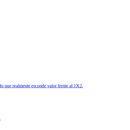
ado que realmente esconde valor frente al 1X2.
.