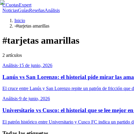
C
CuotasExpert
Noticias
Guías
Reseñas
Análisis
Inicio
›
#tarjetas amarillas
#
tarjetas amarillas
2
artículos
Análisis
·
15 de junio, 2026
Lanús vs San Lorenzo: el historial pide mirar las amar
El cruce entre Lanús y San Lorenzo repite un patrón de fricción que d
Análisis
·
9 de junio, 2026
Universitario vs Cusco: el historial que se lee mejor e
El patrón histórico entre Universitario y Cusco FC indica un partido de
Todas las etiquetas