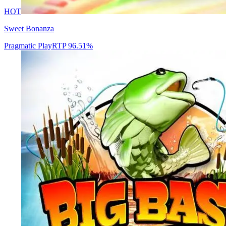
HOT
Sweet Bonanza
Pragmatic Play
RTP
96.51
%