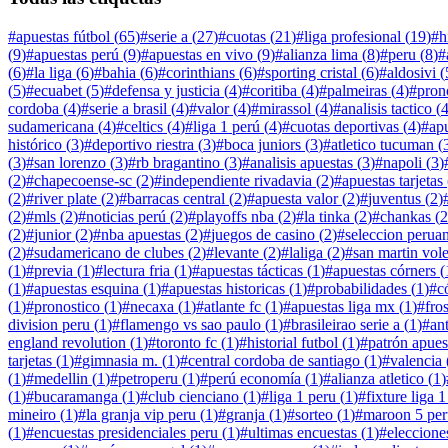
#
apuestas fútbol
(
65
)
#
serie a
(
27
)
#
cuotas
(
21
)
#
liga profesional
(
19
)
#
h
(
9
)
#
apuestas perú
(
9
)
#
apuestas en vivo
(
9
)
#
alianza lima
(
8
)
#
peru
(
8
)
#
(
6
)
#
la liga
(
6
)
#
bahia
(
6
)
#
corinthians
(
6
)
#
sporting cristal
(
6
)
#
aldosivi
(
(
5
)
#
ecuabet
(
5
)
#
defensa y justicia
(
4
)
#
coritiba
(
4
)
#
palmeiras
(
4
)
#
pron
cordoba
(
4
)
#
serie a brasil
(
4
)
#
valor
(
4
)
#
mirassol
(
4
)
#
analisis tactico
(
sudamericana
(
4
)
#
celtics
(
4
)
#
liga 1 perú
(
4
)
#
cuotas deportivas
(
4
)
#
ap
histórico
(
3
)
#
deportivo riestra
(
3
)
#
boca juniors
(
3
)
#
atletico tucuman
(
(
3
)
#
san lorenzo
(
3
)
#
rb bragantino
(
3
)
#
analisis apuestas
(
3
)
#
napoli
(
3
)
(
2
)
#
chapecoense-sc
(
2
)
#
independiente rivadavia
(
2
)
#
apuestas tarjetas
(
2
)
#
river plate
(
2
)
#
barracas central
(
2
)
#
apuesta valor
(
2
)
#
juventus
(
2
)
(
2
)
#
mls
(
2
)
#
noticias perú
(
2
)
#
playoffs nba
(
2
)
#
la tinka
(
2
)
#
chankas
(
2
(
2
)
#
junior
(
2
)
#
nba apuestas
(
2
)
#
juegos de casino
(
2
)
#
seleccion perua
(
2
)
#
sudamericano de clubes
(
2
)
#
levante
(
2
)
#
laliga
(
2
)
#
san martin vol
(
1
)
#
previa
(
1
)
#
lectura fria
(
1
)
#
apuestas tácticas
(
1
)
#
apuestas córners
(
(
1
)
#
apuestas esquina
(
1
)
#
apuestas historicas
(
1
)
#
probabilidades
(
1
)
#
c
(
1
)
#
pronostico
(
1
)
#
necaxa
(
1
)
#
atlante fc
(
1
)
#
apuestas liga mx
(
1
)
#
fro
division peru
(
1
)
#
flamengo vs sao paulo
(
1
)
#
brasileirao serie a
(
1
)
#
an
england revolution
(
1
)
#
toronto fc
(
1
)
#
historial futbol
(
1
)
#
patrón apues
tarjetas
(
1
)
#
gimnasia m.
(
1
)
#
central cordoba de santiago
(
1
)
#
valencia
(
1
)
#
medellin
(
1
)
#
petroperu
(
1
)
#
perú economía
(
1
)
#
alianza atletico
(
1
)
(
1
)
#
bucaramanga
(
1
)
#
club cienciano
(
1
)
#
liga 1 peru
(
1
)
#
fixture liga 1
mineiro
(
1
)
#
la granja vip peru
(
1
)
#
granja
(
1
)
#
sorteo
(
1
)
#
maroon 5 per
(
1
)
#
encuestas presidenciales peru
(
1
)
#
ultimas encuestas
(
1
)
#
eleccione