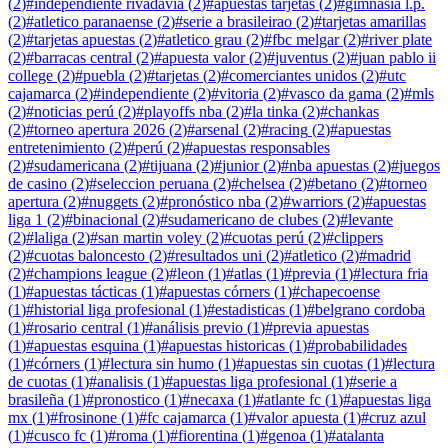
(
2
)
#
independiente rivadavia
(
2
)
#
apuestas tarjetas
(
2
)
#
gimnasia l.p.
(
2
)
#
atletico paranaense
(
2
)
#
serie a brasileirao
(
2
)
#
tarjetas amarillas
(
2
)
#
tarjetas apuestas
(
2
)
#
atletico grau
(
2
)
#
fbc melgar
(
2
)
#
river plate
(
2
)
#
barracas central
(
2
)
#
apuesta valor
(
2
)
#
juventus
(
2
)
#
juan pablo ii
college
(
2
)
#
puebla
(
2
)
#
tarjetas
(
2
)
#
comerciantes unidos
(
2
)
#
utc
cajamarca
(
2
)
#
independiente
(
2
)
#
vitoria
(
2
)
#
vasco da gama
(
2
)
#
mls
(
2
)
#
noticias perú
(
2
)
#
playoffs nba
(
2
)
#
la tinka
(
2
)
#
chankas
(
2
)
#
torneo apertura 2026
(
2
)
#
arsenal
(
2
)
#
racing
(
2
)
#
apuestas
entretenimiento
(
2
)
#
perú
(
2
)
#
apuestas responsables
(
2
)
#
sudamericana
(
2
)
#
tijuana
(
2
)
#
junior
(
2
)
#
nba apuestas
(
2
)
#
juegos
de casino
(
2
)
#
seleccion peruana
(
2
)
#
chelsea
(
2
)
#
betano
(
2
)
#
torneo
apertura
(
2
)
#
nuggets
(
2
)
#
pronóstico nba
(
2
)
#
warriors
(
2
)
#
apuestas
liga 1
(
2
)
#
binacional
(
2
)
#
sudamericano de clubes
(
2
)
#
levante
(
2
)
#
laliga
(
2
)
#
san martin voley
(
2
)
#
cuotas perú
(
2
)
#
clippers
(
2
)
#
cuotas baloncesto
(
2
)
#
resultados uni
(
2
)
#
atletico
(
2
)
#
madrid
(
2
)
#
champions league
(
2
)
#
leon
(
1
)
#
atlas
(
1
)
#
previa
(
1
)
#
lectura fria
(
1
)
#
apuestas tácticas
(
1
)
#
apuestas córners
(
1
)
#
chapecoense
(
1
)
#
historial liga profesional
(
1
)
#
estadisticas
(
1
)
#
belgrano cordoba
(
1
)
#
rosario central
(
1
)
#
análisis previo
(
1
)
#
previa apuestas
(
1
)
#
apuestas esquina
(
1
)
#
apuestas historicas
(
1
)
#
probabilidades
(
1
)
#
córners
(
1
)
#
lectura sin humo
(
1
)
#
apuestas sin cuotas
(
1
)
#
lectura
de cuotas
(
1
)
#
analisis
(
1
)
#
apuestas liga profesional
(
1
)
#
serie a
brasileña
(
1
)
#
pronostico
(
1
)
#
necaxa
(
1
)
#
atlante fc
(
1
)
#
apuestas liga
mx
(
1
)
#
frosinone
(
1
)
#
fc cajamarca
(
1
)
#
valor apuesta
(
1
)
#
cruz azul
(
1
)
#
cusco fc
(
1
)
#
roma
(
1
)
#
fiorentina
(
1
)
#
genoa
(
1
)
#
atalanta