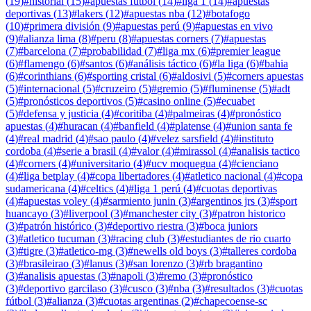
(
19
)
#
historial
(
15
)
#
apuestas futbol
(
14
)
#
liga 1
(
14
)
#
apuestas
deportivas
(
13
)
#
lakers
(
12
)
#
apuestas nba
(
12
)
#
botafogo
(
10
)
#
primera división
(
9
)
#
apuestas perú
(
9
)
#
apuestas en vivo
(
9
)
#
alianza lima
(
8
)
#
peru
(
8
)
#
apuestas corners
(
7
)
#
apuestas
(
7
)
#
barcelona
(
7
)
#
probabilidad
(
7
)
#
liga mx
(
6
)
#
premier league
(
6
)
#
flamengo
(
6
)
#
santos
(
6
)
#
análisis táctico
(
6
)
#
la liga
(
6
)
#
bahia
(
6
)
#
corinthians
(
6
)
#
sporting cristal
(
6
)
#
aldosivi
(
5
)
#
corners apuestas
(
5
)
#
internacional
(
5
)
#
cruzeiro
(
5
)
#
gremio
(
5
)
#
fluminense
(
5
)
#
adt
(
5
)
#
pronósticos deportivos
(
5
)
#
casino online
(
5
)
#
ecuabet
(
5
)
#
defensa y justicia
(
4
)
#
coritiba
(
4
)
#
palmeiras
(
4
)
#
pronóstico
apuestas
(
4
)
#
huracan
(
4
)
#
banfield
(
4
)
#
platense
(
4
)
#
union santa fe
(
4
)
#
real madrid
(
4
)
#
sao paulo
(
4
)
#
velez sarsfield
(
4
)
#
instituto
cordoba
(
4
)
#
serie a brasil
(
4
)
#
valor
(
4
)
#
mirassol
(
4
)
#
analisis tactico
(
4
)
#
corners
(
4
)
#
universitario
(
4
)
#
ucv moquegua
(
4
)
#
cienciano
(
4
)
#
liga betplay
(
4
)
#
copa libertadores
(
4
)
#
atletico nacional
(
4
)
#
copa
sudamericana
(
4
)
#
celtics
(
4
)
#
liga 1 perú
(
4
)
#
cuotas deportivas
(
4
)
#
apuestas voley
(
4
)
#
sarmiento junin
(
3
)
#
argentinos jrs
(
3
)
#
sport
huancayo
(
3
)
#
liverpool
(
3
)
#
manchester city
(
3
)
#
patron historico
(
3
)
#
patrón histórico
(
3
)
#
deportivo riestra
(
3
)
#
boca juniors
(
3
)
#
atletico tucuman
(
3
)
#
racing club
(
3
)
#
estudiantes de rio cuarto
(
3
)
#
tigre
(
3
)
#
atletico-mg
(
3
)
#
newells old boys
(
3
)
#
talleres cordoba
(
3
)
#
brasileirao
(
3
)
#
lanus
(
3
)
#
san lorenzo
(
3
)
#
rb bragantino
(
3
)
#
analisis apuestas
(
3
)
#
napoli
(
3
)
#
remo
(
3
)
#
pronóstico
(
3
)
#
deportivo garcilaso
(
3
)
#
cusco
(
3
)
#
nba
(
3
)
#
resultados
(
3
)
#
cuotas
fútbol
(
3
)
#
alianza
(
3
)
#
cuotas argentinas
(
2
)
#
chapecoense-sc