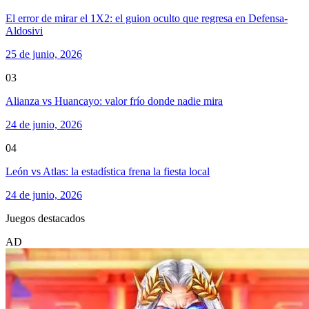
El error de mirar el 1X2: el guion oculto que regresa en Defensa-
Aldosivi
25 de junio, 2026
03
Alianza vs Huancayo: valor frío donde nadie mira
24 de junio, 2026
04
León vs Atlas: la estadística frena la fiesta local
24 de junio, 2026
Juegos destacados
AD