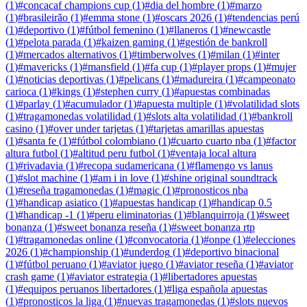
(
1
)
#
concacaf champions cup
(
1
)
#
dia del hombre
(
1
)
#
marzo
(
1
)
#
brasileirão
(
1
)
#
emma stone
(
1
)
#
oscars 2026
(
1
)
#
tendencias perú
(
1
)
#
deportivo
(
1
)
#
fútbol femenino
(
1
)
#
llaneros
(
1
)
#
newcastle
(
1
)
#
pelota parada
(
1
)
#
kaizen gaming
(
1
)
#
gestión de bankroll
(
1
)
#
mercados alternativos
(
1
)
#
timberwolves
(
1
)
#
milan
(
1
)
#
inter
(
1
)
#
mavericks
(
1
)
#
mansfield
(
1
)
#
fa cup
(
1
)
#
player props
(
1
)
#
mujer
(
1
)
#
noticias deportivas
(
1
)
#
pelicans
(
1
)
#
madureira
(
1
)
#
campeonato
carioca
(
1
)
#
kings
(
1
)
#
stephen curry
(
1
)
#
apuestas combinadas
(
1
)
#
parlay
(
1
)
#
acumulador
(
1
)
#
apuesta multiple
(
1
)
#
volatilidad slots
(
1
)
#
tragamonedas volatilidad
(
1
)
#
slots alta volatilidad
(
1
)
#
bankroll
casino
(
1
)
#
over under tarjetas
(
1
)
#
tarjetas amarillas apuestas
(
1
)
#
santa fe
(
1
)
#
fútbol colombiano
(
1
)
#
cuarto cuarto nba
(
1
)
#
factor
altura futbol
(
1
)
#
altitud peru futbol
(
1
)
#
ventaja local altura
(
1
)
#
rivadavia
(
1
)
#
recopa sudamericana
(
1
)
#
flamengo vs lanus
(
1
)
#
slot machine
(
1
)
#
am i in love
(
1
)
#
shine original soundtrack
(
1
)
#
reseña tragamonedas
(
1
)
#
magic
(
1
)
#
pronosticos nba
(
1
)
#
handicap asiatico
(
1
)
#
apuestas handicap
(
1
)
#
handicap 0.5
(
1
)
#
handicap -1
(
1
)
#
peru eliminatorias
(
1
)
#
blanquirroja
(
1
)
#
sweet
bonanza
(
1
)
#
sweet bonanza reseña
(
1
)
#
sweet bonanza rtp
(
1
)
#
tragamonedas online
(
1
)
#
convocatoria
(
1
)
#
onpe
(
1
)
#
elecciones
2026
(
1
)
#
championship
(
1
)
#
underdog
(
1
)
#
deportivo binacional
(
1
)
#
fútbol peruano
(
1
)
#
aviator juego
(
1
)
#
aviator reseña
(
1
)
#
aviator
crash game
(
1
)
#
aviator estrategia
(
1
)
#
libertadores apuestas
(
1
)
#
equipos peruanos libertadores
(
1
)
#
liga española apuestas
(
1
)
#
pronosticos la liga
(
1
)
#
nuevas tragamonedas
(
1
)
#
slots nuevos