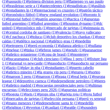
(
1
)
#
sassuolo
(
1
)
#
primera division peru
(
1
)
#
flamengo vs sao paulo
(
1
)
#
brasileirao serie a
(
1
)
#
antecedentes
(
1
)
#
estadísticas
(
1
)
#
análisis
(
1
)
#
estudiantes lp
(
1
)
#
internacional vs cruzeiro
(
1
)
#
patrón táctico
(
1
)
#
pronóstico fútbol
(
1
)
#
new england revolution
(
1
)
#
toronto fc
(
1
)
#
historial futbol
(
1
)
#
patrón apuestas
(
1
)
#
tactica
(
1
)
#
apuestas
futbol argentino
(
1
)
#
futbol argentino
(
1
)
#
houston dynamo
(
1
)
#
dc
united
(
1
)
#
pronóstico mls
(
1
)
#
mercado de tarjetas
(
1
)
#
gimnasia m.
(
1
)
#
central cordoba de santiago
(
1
)
#
valencia
(
1
)
#
rayo vallecano
(
1
)
#
cf pachuca
(
1
)
#
toluca
(
1
)
#
club deportivo los chankas
(
1
)
#
once
caldas
(
1
)
#
atlético nacional
(
1
)
#
atlético grau
(
1
)
#
medellin
(
1
)
#
petroperu
(
1
)
#
perú economía
(
1
)
#
alianza atletico
(
1
)
#
sullana
(
1
)
#
melgar
(
1
)
#
tinka
(
1
)
#
lebron james
(
1
)
#
getafe
(
1
)
#
paranaense
(
1
)
#
atletico goianiense
(
1
)
#
copa de brasil
(
1
)
#
monterrey
(
1
)
#
bucaramanga
(
1
)
#
club cienciano
(
1
)
#
liga 1 peru
(
1
)
#
fixture liga
1
(
1
)
#
arsenal vs newcastle
(
1
)
#
gasoducto
(
1
)
#
gasoducto sur peruano
(
1
)
#
lazio
(
1
)
#
play in nba
(
1
)
#
estudiantes
(
1
)
#
puerto cabello
(
1
)
#
atletico mineiro
(
1
)
#
la granja vip peru
(
1
)
#
granja
(
1
)
#
sorteo
(
1
)
#
maroon 5 peru
(
1
)
#
maroon
(
1
)
#
braga
(
1
)
#
real betis
(
1
)
#
europa
league
(
1
)
#
deportivo cuenca
(
1
)
#
independiente petrolero
(
1
)
#
tigres
(
1
)
#
atletico madrid
(
1
)
#
encuestas presidenciales peru
(
1
)
#
ultimas
encuestas
(
1
)
#
elecciones peru 2026
(
1
)
#
apuestas politicas
(
1
)
#
bogota
(
1
)
#
nets
(
1
)
#
props nba
(
1
)
#
tarjeta roja
(
1
)
#
roja futbol
(
1
)
#
mercados de tarjetas
(
1
)
#
selección peruana
(
1
)
#
perú vs senegal
(
1
)
#
mano menezes
(
1
)
#
independiente santa fe
(
1
)
#
medellín
(
1
)
#
brighton
(
1
)
#
everton
(
1
)
#
cagliari
(
1
)
#
seattle
(
1
)
#
sounders