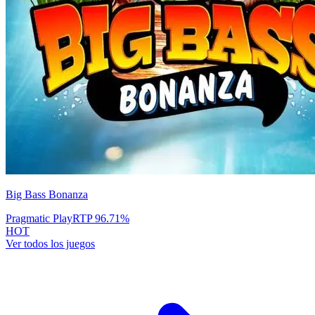
Big Bass Bonanza
Pragmatic Play
RTP
96.71
%
HOT
Ver todos los juegos