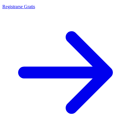
Registrarse Gratis