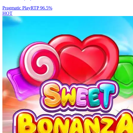
Pragmatic Play
RTP
96.5
%
HOT