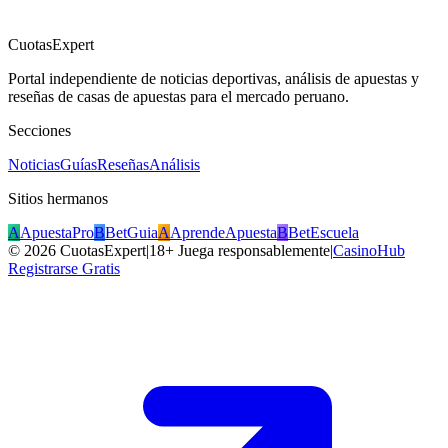
CuotasExpert
Portal independiente de noticias deportivas, análisis de apuestas y
reseñas de casas de apuestas para el mercado peruano.
Secciones
Noticias
Guías
Reseñas
Análisis
Sitios hermanos
A
ApuestaPro
B
BetGuia
A
AprendeApuesta
B
BetEscuela
©
2026
CuotasExpert
|
18+ Juega responsablemente
|
CasinoHub
Registrarse Gratis