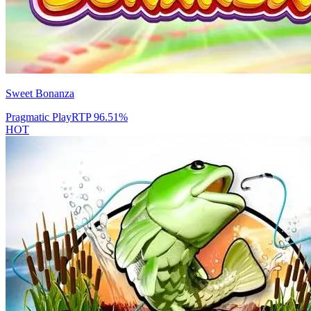
Sweet Bonanza
Pragmatic Play
RTP
96.51
%
HOT