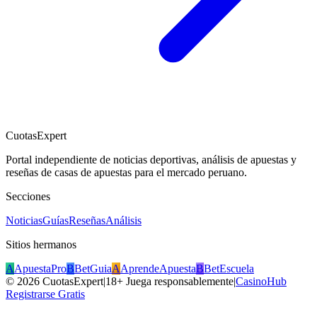
CuotasExpert
Portal independiente de noticias deportivas, análisis de apuestas y
reseñas de casas de apuestas para el mercado peruano.
Secciones
Noticias
Guías
Reseñas
Análisis
Sitios hermanos
A
ApuestaPro
B
BetGuia
A
AprendeApuesta
B
BetEscuela
©
2026
CuotasExpert
|
18+ Juega responsablemente
|
CasinoHub
Registrarse Gratis