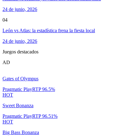
24 de junio, 2026
04
León vs Atlas: la estadística frena la fiesta local
24 de junio, 2026
Juegos destacados
AD
Gates of Olympus
Pragmatic Play
RTP
96.5
%
HOT
Sweet Bonanza
Pragmatic Play
RTP
96.51
%
HOT
Big Bass Bonanza