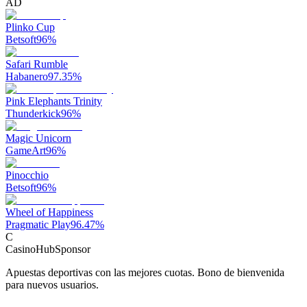
AD
Plinko Cup
Betsoft
96
%
Safari Rumble
Habanero
97.35
%
Pink Elephants Trinity
Thunderkick
96
%
Magic Unicorn
GameArt
96
%
Pinocchio
Betsoft
96
%
Wheel of Happiness
Pragmatic Play
96.47
%
C
CasinoHub
Sponsor
Apuestas deportivas con las mejores cuotas. Bono de bienvenida
para nuevos usuarios.