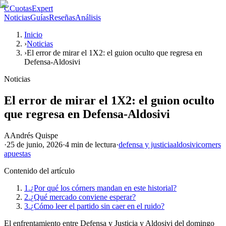
C
CuotasExpert
Noticias
Guías
Reseñas
Análisis
Inicio
›
Noticias
›
El error de mirar el 1X2: el guion oculto que regresa en
Defensa-Aldosivi
Noticias
El error de mirar el 1X2: el guion oculto
que regresa en Defensa-Aldosivi
A
Andrés Quispe
·
25 de junio, 2026
·
4 min
de lectura
·
defensa y justicia
aldosivi
corners
apuestas
Contenido del artículo
1.
¿Por qué los córners mandan en este historial?
2.
¿Qué mercado conviene esperar?
3.
¿Cómo leer el partido sin caer en el ruido?
El enfrentamiento entre Defensa y Justicia y Aldosivi del domingo