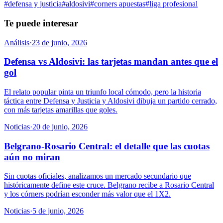
#
defensa y justicia
#
aldosivi
#
corners apuestas
#
liga profesional
Te puede interesar
Análisis
·
23 de junio, 2026
Defensa vs Aldosivi: las tarjetas mandan antes que el
gol
El relato popular pinta un triunfo local cómodo, pero la historia
táctica entre Defensa y Justicia y Aldosivi dibuja un partido cerrado,
con más tarjetas amarillas que goles.
Noticias
·
20 de junio, 2026
Belgrano-Rosario Central: el detalle que las cuotas
aún no miran
Sin cuotas oficiales, analizamos un mercado secundario que
históricamente define este cruce. Belgrano recibe a Rosario Central
y los córners podrían esconder más valor que el 1X2.
Noticias
·
5 de junio, 2026