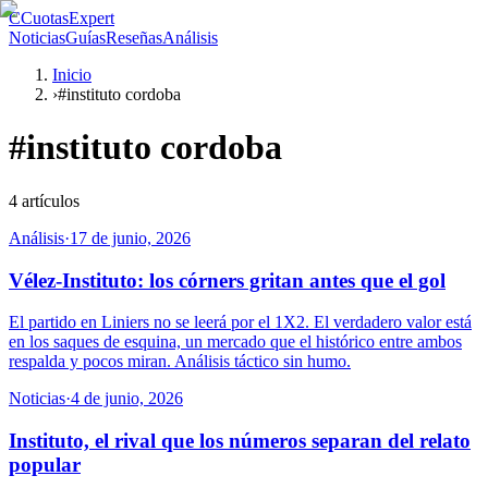
C
CuotasExpert
Noticias
Guías
Reseñas
Análisis
Inicio
›
#instituto cordoba
#
instituto cordoba
4
artículos
Análisis
·
17 de junio, 2026
Vélez-Instituto: los córners gritan antes que el gol
El partido en Liniers no se leerá por el 1X2. El verdadero valor está
en los saques de esquina, un mercado que el histórico entre ambos
respalda y pocos miran. Análisis táctico sin humo.
Noticias
·
4 de junio, 2026
Instituto, el rival que los números separan del relato
popular