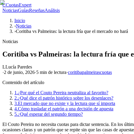
C
CuotasExpert
Noticias
Guías
Reseñas
Análisis
Inicio
›
Noticias
›
Coritiba vs Palmeiras: la lectura fría que el mercado no hará
Noticias
Coritiba vs Palmeiras: la lectura fría que
L
Lucía Paredes
·
2 de junio, 2026
·
5 min
de lectura
·
coritiba
palmeiras
cuotas
Contenido del artículo
1.
¿Por qué el Couto Pereira neutraliza al favorito?
2.
¿Qué dice el patrón histórico sobre los desenlaces?
3.
El mercado que no existe y la lectura que sí importa
4.
Cómo trasladar el patrón a una decisión de apuesta
5.
¿Qué esperar del segundo tiempo?
El Couto Pereira no necesita cuotas para dictar sentencia. En los últim
ocasiones claras y un patrón que se repite sin que las casas de apuest