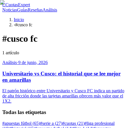
C
CuotasExpert
Noticias
Guías
Reseñas
Análisis
Inicio
›
#cusco fc
#
cusco fc
1
artículo
Análisis
·
9 de junio, 2026
Universitario vs Cusco: el historial que se lee mejor
en amarillas
El patrón histórico entre Universitario y Cusco FC indica un partido
de alta fricción donde las tarjetas amarillas ofrecen más valor que el
1X2.
Todas las etiquetas
#
apuestas fútbol
(
65
)
#
serie a
(
27
)
#
cuotas
(
21
)
#
liga profesional