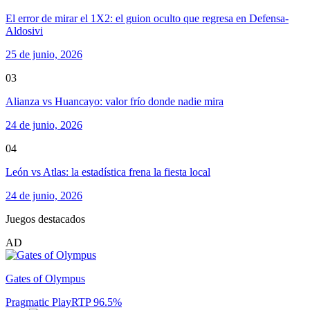
El error de mirar el 1X2: el guion oculto que regresa en Defensa-
Aldosivi
25 de junio, 2026
03
Alianza vs Huancayo: valor frío donde nadie mira
24 de junio, 2026
04
León vs Atlas: la estadística frena la fiesta local
24 de junio, 2026
Juegos destacados
AD
Gates of Olympus
Pragmatic Play
RTP
96.5
%