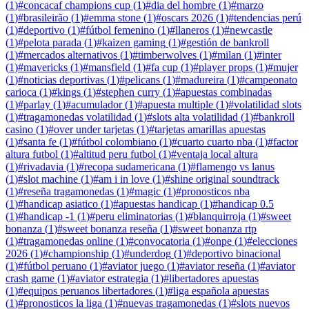
(
1
)
#
concacaf champions cup
(
1
)
#
dia del hombre
(
1
)
#
marzo
(
1
)
#
brasileirão
(
1
)
#
emma stone
(
1
)
#
oscars 2026
(
1
)
#
tendencias perú
(
1
)
#
deportivo
(
1
)
#
fútbol femenino
(
1
)
#
llaneros
(
1
)
#
newcastle
(
1
)
#
pelota parada
(
1
)
#
kaizen gaming
(
1
)
#
gestión de bankroll
(
1
)
#
mercados alternativos
(
1
)
#
timberwolves
(
1
)
#
milan
(
1
)
#
inter
(
1
)
#
mavericks
(
1
)
#
mansfield
(
1
)
#
fa cup
(
1
)
#
player props
(
1
)
#
mujer
(
1
)
#
noticias deportivas
(
1
)
#
pelicans
(
1
)
#
madureira
(
1
)
#
campeonato
carioca
(
1
)
#
kings
(
1
)
#
stephen curry
(
1
)
#
apuestas combinadas
(
1
)
#
parlay
(
1
)
#
acumulador
(
1
)
#
apuesta multiple
(
1
)
#
volatilidad slots
(
1
)
#
tragamonedas volatilidad
(
1
)
#
slots alta volatilidad
(
1
)
#
bankroll
casino
(
1
)
#
over under tarjetas
(
1
)
#
tarjetas amarillas apuestas
(
1
)
#
santa fe
(
1
)
#
fútbol colombiano
(
1
)
#
cuarto cuarto nba
(
1
)
#
factor
altura futbol
(
1
)
#
altitud peru futbol
(
1
)
#
ventaja local altura
(
1
)
#
rivadavia
(
1
)
#
recopa sudamericana
(
1
)
#
flamengo vs lanus
(
1
)
#
slot machine
(
1
)
#
am i in love
(
1
)
#
shine original soundtrack
(
1
)
#
reseña tragamonedas
(
1
)
#
magic
(
1
)
#
pronosticos nba
(
1
)
#
handicap asiatico
(
1
)
#
apuestas handicap
(
1
)
#
handicap 0.5
(
1
)
#
handicap -1
(
1
)
#
peru eliminatorias
(
1
)
#
blanquirroja
(
1
)
#
sweet
bonanza
(
1
)
#
sweet bonanza reseña
(
1
)
#
sweet bonanza rtp
(
1
)
#
tragamonedas online
(
1
)
#
convocatoria
(
1
)
#
onpe
(
1
)
#
elecciones
2026
(
1
)
#
championship
(
1
)
#
underdog
(
1
)
#
deportivo binacional
(
1
)
#
fútbol peruano
(
1
)
#
aviator juego
(
1
)
#
aviator reseña
(
1
)
#
aviator
crash game
(
1
)
#
aviator estrategia
(
1
)
#
libertadores apuestas
(
1
)
#
equipos peruanos libertadores
(
1
)
#
liga española apuestas
(
1
)
#
pronosticos la liga
(
1
)
#
nuevas tragamonedas
(
1
)
#
slots nuevos