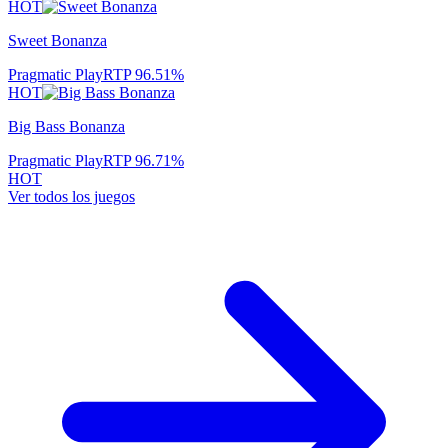
HOT
Sweet Bonanza
Pragmatic Play
RTP
96.51
%
HOT
Big Bass Bonanza
Pragmatic Play
RTP
96.71
%
HOT
Ver todos los juegos