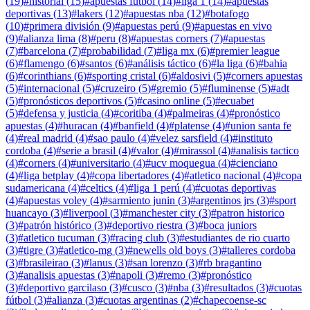
(
19
)
#
historial
(
15
)
#
apuestas futbol
(
14
)
#
liga 1
(
14
)
#
apuestas
deportivas
(
13
)
#
lakers
(
12
)
#
apuestas nba
(
12
)
#
botafogo
(
10
)
#
primera división
(
9
)
#
apuestas perú
(
9
)
#
apuestas en vivo
(
9
)
#
alianza lima
(
8
)
#
peru
(
8
)
#
apuestas corners
(
7
)
#
apuestas
(
7
)
#
barcelona
(
7
)
#
probabilidad
(
7
)
#
liga mx
(
6
)
#
premier league
(
6
)
#
flamengo
(
6
)
#
santos
(
6
)
#
análisis táctico
(
6
)
#
la liga
(
6
)
#
bahia
(
6
)
#
corinthians
(
6
)
#
sporting cristal
(
6
)
#
aldosivi
(
5
)
#
corners apuestas
(
5
)
#
internacional
(
5
)
#
cruzeiro
(
5
)
#
gremio
(
5
)
#
fluminense
(
5
)
#
adt
(
5
)
#
pronósticos deportivos
(
5
)
#
casino online
(
5
)
#
ecuabet
(
5
)
#
defensa y justicia
(
4
)
#
coritiba
(
4
)
#
palmeiras
(
4
)
#
pronóstico
apuestas
(
4
)
#
huracan
(
4
)
#
banfield
(
4
)
#
platense
(
4
)
#
union santa fe
(
4
)
#
real madrid
(
4
)
#
sao paulo
(
4
)
#
velez sarsfield
(
4
)
#
instituto
cordoba
(
4
)
#
serie a brasil
(
4
)
#
valor
(
4
)
#
mirassol
(
4
)
#
analisis tactico
(
4
)
#
corners
(
4
)
#
universitario
(
4
)
#
ucv moquegua
(
4
)
#
cienciano
(
4
)
#
liga betplay
(
4
)
#
copa libertadores
(
4
)
#
atletico nacional
(
4
)
#
copa
sudamericana
(
4
)
#
celtics
(
4
)
#
liga 1 perú
(
4
)
#
cuotas deportivas
(
4
)
#
apuestas voley
(
4
)
#
sarmiento junin
(
3
)
#
argentinos jrs
(
3
)
#
sport
huancayo
(
3
)
#
liverpool
(
3
)
#
manchester city
(
3
)
#
patron historico
(
3
)
#
patrón histórico
(
3
)
#
deportivo riestra
(
3
)
#
boca juniors
(
3
)
#
atletico tucuman
(
3
)
#
racing club
(
3
)
#
estudiantes de rio cuarto
(
3
)
#
tigre
(
3
)
#
atletico-mg
(
3
)
#
newells old boys
(
3
)
#
talleres cordoba
(
3
)
#
brasileirao
(
3
)
#
lanus
(
3
)
#
san lorenzo
(
3
)
#
rb bragantino
(
3
)
#
analisis apuestas
(
3
)
#
napoli
(
3
)
#
remo
(
3
)
#
pronóstico
(
3
)
#
deportivo garcilaso
(
3
)
#
cusco
(
3
)
#
nba
(
3
)
#
resultados
(
3
)
#
cuotas
fútbol
(
3
)
#
alianza
(
3
)
#
cuotas argentinas
(
2
)
#
chapecoense-sc