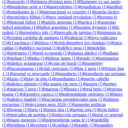
(
1
)
#
sassuolo
(
1
)
#
primera division peru
(
1
)
#
flamengo vs sao paulo
(
1
)
#
brasileirao serie a
(
1
)
#
antecedentes
(
1
)
#
estadísticas
(
1
)
#
análisis
(
1
)
#
estudiantes lp
(
1
)
#
internacional vs cruzeiro
(
1
)
#
patrón táctico
(
1
)
#
pronóstico fútbol
(
1
)
#
new england revolution
(
1
)
#
toronto fc
(
1
)
#
historial futbol
(
1
)
#
patrón apuestas
(
1
)
#
tactica
(
1
)
#
apuestas
futbol argentino
(
1
)
#
futbol argentino
(
1
)
#
houston dynamo
(
1
)
#
dc
united
(
1
)
#
pronóstico mls
(
1
)
#
mercado de tarjetas
(
1
)
#
gimnasia m.
(
1
)
#
central cordoba de santiago
(
1
)
#
valencia
(
1
)
#
rayo vallecano
(
1
)
#
cf pachuca
(
1
)
#
toluca
(
1
)
#
club deportivo los chankas
(
1
)
#
once
caldas
(
1
)
#
atlético nacional
(
1
)
#
atlético grau
(
1
)
#
medellin
(
1
)
#
petroperu
(
1
)
#
perú economía
(
1
)
#
alianza atletico
(
1
)
#
sullana
(
1
)
#
melgar
(
1
)
#
tinka
(
1
)
#
lebron james
(
1
)
#
getafe
(
1
)
#
paranaense
(
1
)
#
atletico goianiense
(
1
)
#
copa de brasil
(
1
)
#
monterrey
(
1
)
#
bucaramanga
(
1
)
#
club cienciano
(
1
)
#
liga 1 peru
(
1
)
#
fixture liga
1
(
1
)
#
arsenal vs newcastle
(
1
)
#
gasoducto
(
1
)
#
gasoducto sur peruano
(
1
)
#
lazio
(
1
)
#
play in nba
(
1
)
#
estudiantes
(
1
)
#
puerto cabello
(
1
)
#
atletico mineiro
(
1
)
#
la granja vip peru
(
1
)
#
granja
(
1
)
#
sorteo
(
1
)
#
maroon 5 peru
(
1
)
#
maroon
(
1
)
#
braga
(
1
)
#
real betis
(
1
)
#
europa
league
(
1
)
#
deportivo cuenca
(
1
)
#
independiente petrolero
(
1
)
#
tigres
(
1
)
#
atletico madrid
(
1
)
#
encuestas presidenciales peru
(
1
)
#
ultimas
encuestas
(
1
)
#
elecciones peru 2026
(
1
)
#
apuestas politicas
(
1
)
#
bogota
(
1
)
#
nets
(
1
)
#
props nba
(
1
)
#
tarjeta roja
(
1
)
#
roja futbol
(
1
)
#
mercados de tarjetas
(
1
)
#
selección peruana
(
1
)
#
perú vs senegal
(
1
)
#
mano menezes
(
1
)
#
independiente santa fe
(
1
)
#
medellín
(
1
)
#
brighton
(
1
)
#
everton
(
1
)
#
cagliari
(
1
)
#
seattle
(
1
)
#
sounders