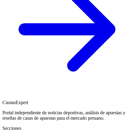
CuotasExpert
Portal independiente de noticias deportivas, análisis de apuestas y
reseñas de casas de apuestas para el mercado peruano.
Secciones