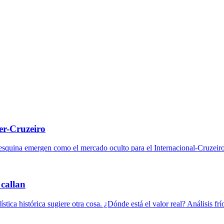
ter-Cruzeiro
e esquina emergen como el mercado oculto para el Internacional-Cruzeiro
 callan
ística histórica sugiere otra cosa. ¿Dónde está el valor real? Análisis frí