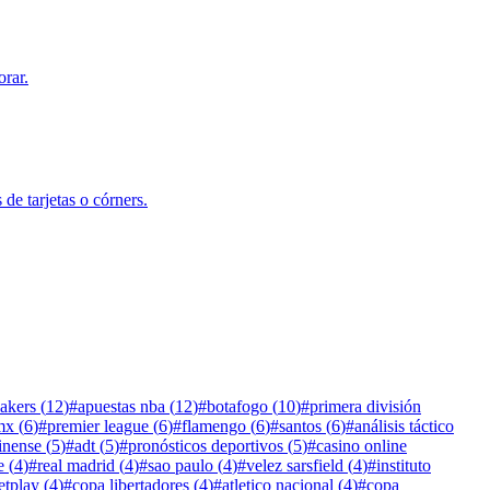
orar.
de tarjetas o córners.
lakers
(
12
)
#
apuestas nba
(
12
)
#
botafogo
(
10
)
#
primera división
mx
(
6
)
#
premier league
(
6
)
#
flamengo
(
6
)
#
santos
(
6
)
#
análisis táctico
inense
(
5
)
#
adt
(
5
)
#
pronósticos deportivos
(
5
)
#
casino online
e
(
4
)
#
real madrid
(
4
)
#
sao paulo
(
4
)
#
velez sarsfield
(
4
)
#
instituto
etplay
(
4
)
#
copa libertadores
(
4
)
#
atletico nacional
(
4
)
#
copa