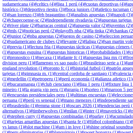
sudamericana
(
4
)
#
celtics
(
4
)
#
liga 1 perú
(
4
)
#
cuotas deportivas
(
4
)
#
ap
histórico
(
3
)
#
deportivo riestra
(
3
)
#
boca juniors
(
3
)
#
atletico tucuman
(
(
3
)
#
san lorenzo
(
3
)
#
rb bragantino
(
3
)
#
analisis apuestas
(
3
)
#
napoli
(
3
)
(
2
)
#
chapecoense-sc
(
2
)
#
independiente rivadavia
(
2
)
#
apuestas tarjetas
(
2
)
#
river plate
(
2
)
#
barracas central
(
2
)
#
apuesta valor
(
2
)
#
juventus
(
2
)
(
2
)
#
mls
(
2
)
#
noticias perú
(
2
)
#
playoffs nba
(
2
)
#
la tinka
(
2
)
#
chankas
(
2
(
2
)
#
junior
(
2
)
#
nba apuestas
(
2
)
#
juegos de casino
(
2
)
#
seleccion perua
(
2
)
#
sudamericano de clubes
(
2
)
#
levante
(
2
)
#
laliga
(
2
)
#
san martin vol
(
1
)
#
previa
(
1
)
#
lectura fria
(
1
)
#
apuestas tácticas
(
1
)
#
apuestas córners
(
(
1
)
#
apuestas esquina
(
1
)
#
apuestas historicas
(
1
)
#
probabilidades
(
1
)
#
c
(
1
)
#
pronostico
(
1
)
#
necaxa
(
1
)
#
atlante fc
(
1
)
#
apuestas liga mx
(
1
)
#
fro
division peru
(
1
)
#
flamengo vs sao paulo
(
1
)
#
brasileirao serie a
(
1
)
#
an
england revolution
(
1
)
#
toronto fc
(
1
)
#
historial futbol
(
1
)
#
patrón apues
tarjetas
(
1
)
#
gimnasia m.
(
1
)
#
central cordoba de santiago
(
1
)
#
valencia
(
1
)
#
medellin
(
1
)
#
petroperu
(
1
)
#
perú economía
(
1
)
#
alianza atletico
(
1
)
(
1
)
#
bucaramanga
(
1
)
#
club cienciano
(
1
)
#
liga 1 peru
(
1
)
#
fixture liga 1
mineiro
(
1
)
#
la granja vip peru
(
1
)
#
granja
(
1
)
#
sorteo
(
1
)
#
maroon 5 per
(
1
)
#
encuestas presidenciales peru
(
1
)
#
ultimas encuestas
(
1
)
#
eleccione
peruana
(
1
)
#
perú vs senegal
(
1
)
#
mano menezes
(
1
)
#
independiente san
(
1
)
#
brasileirão
(
1
)
#
emma stone
(
1
)
#
oscars 2026
(
1
)
#
tendencias perú
(
alternativos
(
1
)
#
timberwolves
(
1
)
#
milan
(
1
)
#
inter
(
1
)
#
mavericks
(
1
)
#
(
1
)
#
stephen curry
(
1
)
#
apuestas combinadas
(
1
)
#
parlay
(
1
)
#
acumulado
(
1
)
#
tarjetas amarillas apuestas
(
1
)
#
santa fe
(
1
)
#
fútbol colombiano
(
1
)
#
vs lanus
(
1
)
#
slot machine
(
1
)
#
am i in love
(
1
)
#
shine original soundtra
(
1
)
#
peru eliminatorias
(
1
)
#
blanquirroja
(
1
)
#
sweet bonanza
(
1
)
#
sweet 