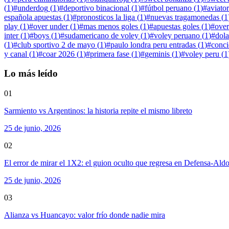
(
1
)
#
underdog
(
1
)
#
deportivo binacional
(
1
)
#
fútbol peruano
(
1
)
#
aviato
española apuestas
(
1
)
#
pronosticos la liga
(
1
)
#
nuevas tragamonedas
(
1
play
(
1
)
#
over under
(
1
)
#
mas menos goles
(
1
)
#
apuestas goles
(
1
)
#
over
inter
(
1
)
#
boys
(
1
)
#
sudamericano de voley
(
1
)
#
voley peruano
(
1
)
#
dola
(
1
)
#
club sportivo 2 de mayo
(
1
)
#
paulo londra peru entradas
(
1
)
#
conci
y canal
(
1
)
#
coar 2026
(
1
)
#
primera fase
(
1
)
#
geminis
(
1
)
#
voley peru
(
1
Lo más leído
01
Sarmiento vs Argentinos: la historia repite el mismo libreto
25 de junio, 2026
02
El error de mirar el 1X2: el guion oculto que regresa en Defensa-Aldo
25 de junio, 2026
03
Alianza vs Huancayo: valor frío donde nadie mira