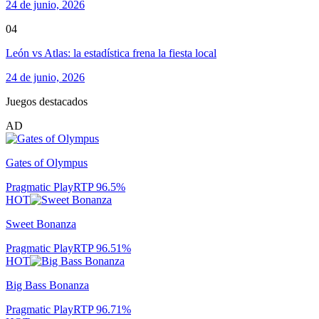
24 de junio, 2026
04
León vs Atlas: la estadística frena la fiesta local
24 de junio, 2026
Juegos destacados
AD
Gates of Olympus
Pragmatic Play
RTP
96.5
%
HOT
Sweet Bonanza
Pragmatic Play
RTP
96.51
%
HOT
Big Bass Bonanza
Pragmatic Play
RTP
96.71
%