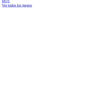
HOT
Ver todos los juegos