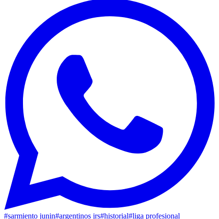
#
sarmiento junin
#
argentinos jrs
#
historial
#
liga profesional