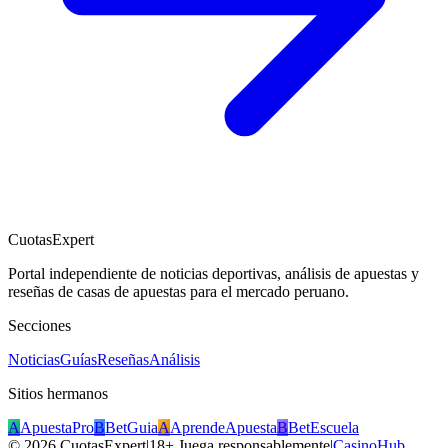
CuotasExpert
Portal independiente de noticias deportivas, análisis de apuestas y
reseñas de casas de apuestas para el mercado peruano.
Secciones
Noticias
Guías
Reseñas
Análisis
Sitios hermanos
A
ApuestaPro
B
BetGuia
A
AprendeApuesta
B
BetEscuela
©
2026
CuotasExpert
|
18+ Juega responsablemente
|
CasinoHub