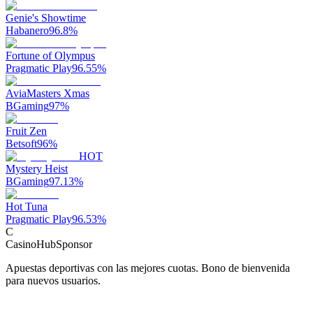
Genie's Showtime
Habanero
96.8
%
Fortune of Olympus
Pragmatic Play
96.55
%
AviaMasters Xmas
BGaming
97
%
Fruit Zen
Betsoft
96
%
HOT
Mystery Heist
BGaming
97.13
%
Hot Tuna
Pragmatic Play
96.53
%
C
CasinoHub
Sponsor
Apuestas deportivas con las mejores cuotas. Bono de bienvenida
para nuevos usuarios.