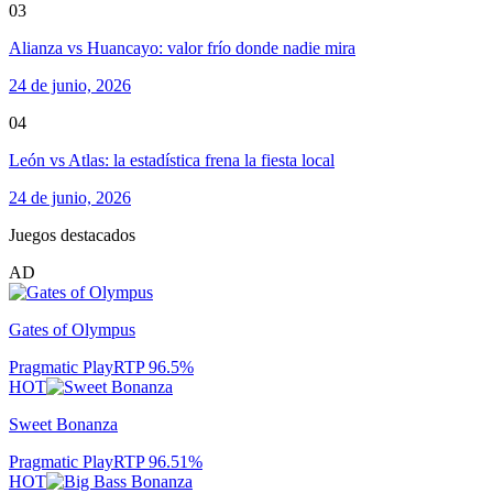
03
Alianza vs Huancayo: valor frío donde nadie mira
24 de junio, 2026
04
León vs Atlas: la estadística frena la fiesta local
24 de junio, 2026
Juegos destacados
AD
Gates of Olympus
Pragmatic Play
RTP
96.5
%
HOT
Sweet Bonanza
Pragmatic Play
RTP
96.51
%
HOT