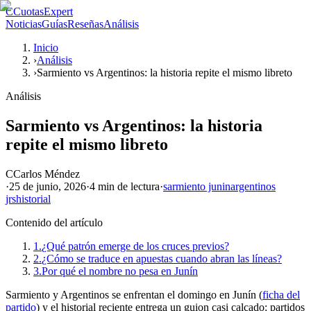
C
CuotasExpert
Noticias
Guías
Reseñas
Análisis
Inicio
›
Análisis
›
Sarmiento vs Argentinos: la historia repite el mismo libreto
Análisis
Sarmiento vs Argentinos: la historia
repite el mismo libreto
C
Carlos Méndez
·
25 de junio, 2026
·
4 min
de lectura
·
sarmiento junin
argentinos
jrs
historial
Contenido del artículo
1.
¿Qué patrón emerge de los cruces previos?
2.
¿Cómo se traduce en apuestas cuando abran las líneas?
3.
Por qué el nombre no pesa en Junín
Sarmiento y Argentinos se enfrentan el domingo en Junín (
ficha del
partido
) y el historial reciente entrega un guion casi calcado: partidos