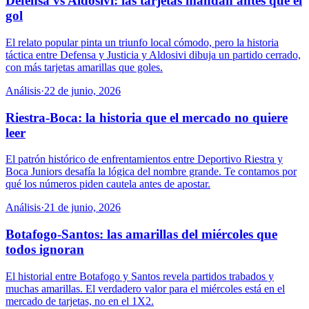
Defensa vs Aldosivi: las tarjetas mandan antes que el
gol
El relato popular pinta un triunfo local cómodo, pero la historia
táctica entre Defensa y Justicia y Aldosivi dibuja un partido cerrado,
con más tarjetas amarillas que goles.
Análisis
·
22 de junio, 2026
Riestra-Boca: la historia que el mercado no quiere
leer
El patrón histórico de enfrentamientos entre Deportivo Riestra y
Boca Juniors desafía la lógica del nombre grande. Te contamos por
qué los números piden cautela antes de apostar.
Análisis
·
21 de junio, 2026
Botafogo-Santos: las amarillas del miércoles que
todos ignoran
El historial entre Botafogo y Santos revela partidos trabados y
muchas amarillas. El verdadero valor para el miércoles está en el
mercado de tarjetas, no en el 1X2.