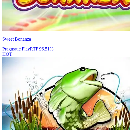
Sweet Bonanza
Pragmatic Play
RTP
96.51
%
HOT