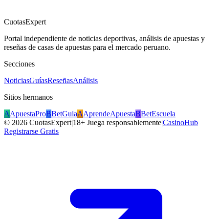
CuotasExpert
Portal independiente de noticias deportivas, análisis de apuestas y
reseñas de casas de apuestas para el mercado peruano.
Secciones
Noticias
Guías
Reseñas
Análisis
Sitios hermanos
A
ApuestaPro
B
BetGuia
A
AprendeApuesta
B
BetEscuela
©
2026
CuotasExpert
|
18+ Juega responsablemente
|
CasinoHub
Registrarse Gratis