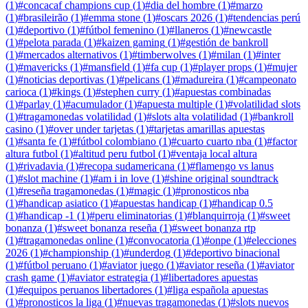
(
1
)
#
concacaf champions cup
(
1
)
#
dia del hombre
(
1
)
#
marzo
(
1
)
#
brasileirão
(
1
)
#
emma stone
(
1
)
#
oscars 2026
(
1
)
#
tendencias perú
(
1
)
#
deportivo
(
1
)
#
fútbol femenino
(
1
)
#
llaneros
(
1
)
#
newcastle
(
1
)
#
pelota parada
(
1
)
#
kaizen gaming
(
1
)
#
gestión de bankroll
(
1
)
#
mercados alternativos
(
1
)
#
timberwolves
(
1
)
#
milan
(
1
)
#
inter
(
1
)
#
mavericks
(
1
)
#
mansfield
(
1
)
#
fa cup
(
1
)
#
player props
(
1
)
#
mujer
(
1
)
#
noticias deportivas
(
1
)
#
pelicans
(
1
)
#
madureira
(
1
)
#
campeonato
carioca
(
1
)
#
kings
(
1
)
#
stephen curry
(
1
)
#
apuestas combinadas
(
1
)
#
parlay
(
1
)
#
acumulador
(
1
)
#
apuesta multiple
(
1
)
#
volatilidad slots
(
1
)
#
tragamonedas volatilidad
(
1
)
#
slots alta volatilidad
(
1
)
#
bankroll
casino
(
1
)
#
over under tarjetas
(
1
)
#
tarjetas amarillas apuestas
(
1
)
#
santa fe
(
1
)
#
fútbol colombiano
(
1
)
#
cuarto cuarto nba
(
1
)
#
factor
altura futbol
(
1
)
#
altitud peru futbol
(
1
)
#
ventaja local altura
(
1
)
#
rivadavia
(
1
)
#
recopa sudamericana
(
1
)
#
flamengo vs lanus
(
1
)
#
slot machine
(
1
)
#
am i in love
(
1
)
#
shine original soundtrack
(
1
)
#
reseña tragamonedas
(
1
)
#
magic
(
1
)
#
pronosticos nba
(
1
)
#
handicap asiatico
(
1
)
#
apuestas handicap
(
1
)
#
handicap 0.5
(
1
)
#
handicap -1
(
1
)
#
peru eliminatorias
(
1
)
#
blanquirroja
(
1
)
#
sweet
bonanza
(
1
)
#
sweet bonanza reseña
(
1
)
#
sweet bonanza rtp
(
1
)
#
tragamonedas online
(
1
)
#
convocatoria
(
1
)
#
onpe
(
1
)
#
elecciones
2026
(
1
)
#
championship
(
1
)
#
underdog
(
1
)
#
deportivo binacional
(
1
)
#
fútbol peruano
(
1
)
#
aviator juego
(
1
)
#
aviator reseña
(
1
)
#
aviator
crash game
(
1
)
#
aviator estrategia
(
1
)
#
libertadores apuestas
(
1
)
#
equipos peruanos libertadores
(
1
)
#
liga española apuestas
(
1
)
#
pronosticos la liga
(
1
)
#
nuevas tragamonedas
(
1
)
#
slots nuevos