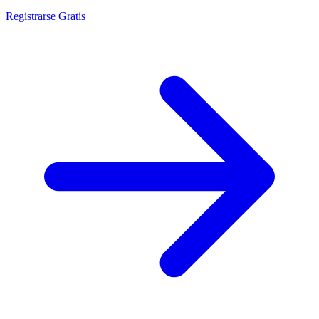
Registrarse Gratis