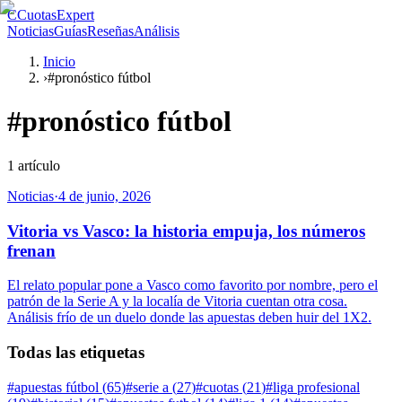
C
CuotasExpert
Noticias
Guías
Reseñas
Análisis
Inicio
›
#pronóstico fútbol
#
pronóstico fútbol
1
artículo
Noticias
·
4 de junio, 2026
Vitoria vs Vasco: la historia empuja, los números
frenan
El relato popular pone a Vasco como favorito por nombre, pero el
patrón de la Serie A y la localía de Vitoria cuentan otra cosa.
Análisis frío de un duelo donde las apuestas deben huir del 1X2.
Todas las etiquetas
#
apuestas fútbol
(
65
)
#
serie a
(
27
)
#
cuotas
(
21
)
#
liga profesional