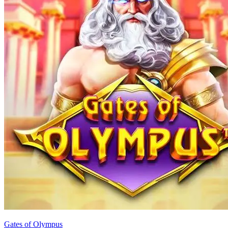
Gates of Olympus