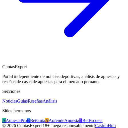
CuotasExpert
Portal independiente de noticias deportivas, análisis de apuestas y
reseñas de casas de apuestas para el mercado peruano.
Secciones
Noticias
Guías
Reseñas
Análisis
Sitios hermanos
A
ApuestaPro
B
BetGuia
A
AprendeApuesta
B
BetEscuela
©
2026
CuotasExpert
|
18+ Juega responsablemente
|
CasinoHub