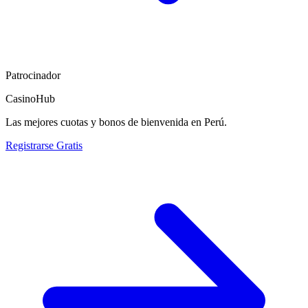
Patrocinador
CasinoHub
Las mejores cuotas y bonos de bienvenida en Perú.
Registrarse Gratis