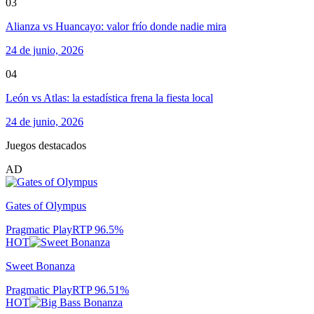
03
Alianza vs Huancayo: valor frío donde nadie mira
24 de junio, 2026
04
León vs Atlas: la estadística frena la fiesta local
24 de junio, 2026
Juegos destacados
AD
Gates of Olympus
Pragmatic Play
RTP
96.5
%
HOT
Sweet Bonanza
Pragmatic Play
RTP
96.51
%
HOT