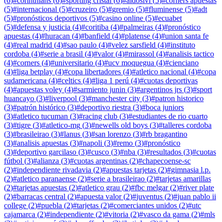
(
6
)
#
corinthians
(
6
)
#
sporting cristal
(
6
)
#
aldosivi
(
5
)
#
corners apuestas
(
5
)
#
internacional
(
5
)
#
cruzeiro
(
5
)
#
gremio
(
5
)
#
fluminense
(
5
)
#
adt
(
5
)
#
pronósticos deportivos
(
5
)
#
casino online
(
5
)
#
ecuabet
(
5
)
#
defensa y justicia
(
4
)
#
coritiba
(
4
)
#
palmeiras
(
4
)
#
pronóstico
apuestas
(
4
)
#
huracan
(
4
)
#
banfield
(
4
)
#
platense
(
4
)
#
union santa fe
(
4
)
#
real madrid
(
4
)
#
sao paulo
(
4
)
#
velez sarsfield
(
4
)
#
instituto
cordoba
(
4
)
#
serie a brasil
(
4
)
#
valor
(
4
)
#
mirassol
(
4
)
#
analisis tactico
(
4
)
#
corners
(
4
)
#
universitario
(
4
)
#
ucv moquegua
(
4
)
#
cienciano
(
4
)
#
liga betplay
(
4
)
#
copa libertadores
(
4
)
#
atletico nacional
(
4
)
#
copa
sudamericana
(
4
)
#
celtics
(
4
)
#
liga 1 perú
(
4
)
#
cuotas deportivas
(
4
)
#
apuestas voley
(
4
)
#
sarmiento junin
(
3
)
#
argentinos jrs
(
3
)
#
sport
huancayo
(
3
)
#
liverpool
(
3
)
#
manchester city
(
3
)
#
patron historico
(
3
)
#
patrón histórico
(
3
)
#
deportivo riestra
(
3
)
#
boca juniors
(
3
)
#
atletico tucuman
(
3
)
#
racing club
(
3
)
#
estudiantes de rio cuarto
(
3
)
#
tigre
(
3
)
#
atletico-mg
(
3
)
#
newells old boys
(
3
)
#
talleres cordoba
(
3
)
#
brasileirao
(
3
)
#
lanus
(
3
)
#
san lorenzo
(
3
)
#
rb bragantino
(
3
)
#
analisis apuestas
(
3
)
#
napoli
(
3
)
#
remo
(
3
)
#
pronóstico
(
3
)
#
deportivo garcilaso
(
3
)
#
cusco
(
3
)
#
nba
(
3
)
#
resultados
(
3
)
#
cuotas
fútbol
(
3
)
#
alianza
(
3
)
#
cuotas argentinas
(
2
)
#
chapecoense-sc
(
2
)
#
independiente rivadavia
(
2
)
#
apuestas tarjetas
(
2
)
#
gimnasia l.p.
(
2
)
#
atletico paranaense
(
2
)
#
serie a brasileirao
(
2
)
#
tarjetas amarillas
(
2
)
#
tarjetas apuestas
(
2
)
#
atletico grau
(
2
)
#
fbc melgar
(
2
)
#
river plate
(
2
)
#
barracas central
(
2
)
#
apuesta valor
(
2
)
#
juventus
(
2
)
#
juan pablo ii
college
(
2
)
#
puebla
(
2
)
#
tarjetas
(
2
)
#
comerciantes unidos
(
2
)
#
utc
cajamarca
(
2
)
#
independiente
(
2
)
#
vitoria
(
2
)
#
vasco da gama
(
2
)
#
mls