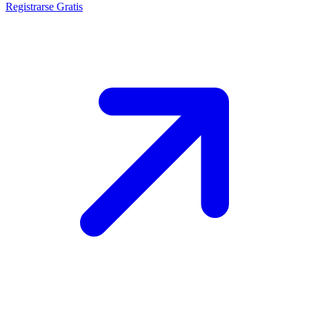
Registrarse Gratis