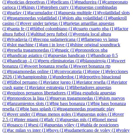
(
1
)
#
noticias deportivas
(
1
)
#
pelicans
(
1
)
#
madureira
(
1
)
#
campeonato
carioca
(
1
)
#
kings
(
1
)
#
stephen curry
(
1
)
#
apuestas combinadas
(
1
)
#
parlay
(
1
)
#
acumulador
(
1
)
#
apuesta multiple
(
1
)
#
volatilidad slots
(
1
)
#
tragamonedas volatilidad
(
1
)
#
slots alta volatilidad
(
1
)
#
bankroll
casino
(
1
)
#
over under tarjetas
(
1
)
#
tarjetas amarillas apuestas
(
1
)
#
santa fe
(
1
)
#
fútbol colombiano
(
1
)
#
cuarto cuarto nba
(
1
)
#
factor
altura futbol
(
1
)
#
altitud peru futbol
(
1
)
#
ventaja local altura
(
1
)
#
rivadavia
(
1
)
#
recopa sudamericana
(
1
)
#
flamengo vs lanus
(
1
)
#
slot machine
(
1
)
#
am i in love
(
1
)
#
shine original soundtrack
(
1
)
#
reseña tragamonedas
(
1
)
#
magic
(
1
)
#
pronosticos nba
(
1
)
#
handicap asiatico
(
1
)
#
apuestas handicap
(
1
)
#
handicap 0.5
(
1
)
#
handicap -1
(
1
)
#
peru eliminatorias
(
1
)
#
blanquirroja
(
1
)
#
sweet
bonanza
(
1
)
#
sweet bonanza reseña
(
1
)
#
sweet bonanza rtp
(
1
)
#
tragamonedas online
(
1
)
#
convocatoria
(
1
)
#
onpe
(
1
)
#
elecciones
2026
(
1
)
#
championship
(
1
)
#
underdog
(
1
)
#
deportivo binacional
(
1
)
#
fútbol peruano
(
1
)
#
aviator juego
(
1
)
#
aviator reseña
(
1
)
#
aviator
crash game
(
1
)
#
aviator estrategia
(
1
)
#
libertadores apuestas
(
1
)
#
equipos peruanos libertadores
(
1
)
#
liga española apuestas
(
1
)
#
pronosticos la liga
(
1
)
#
nuevas tragamonedas
(
1
)
#
slots nuevos
(
1
)
#
lanzamientos slots
(
1
)
#
big bass bonanza
(
1
)
#
big bass bonanza
reseña
(
1
)
#
big bass splash
(
1
)
#
tragamonedas pragmatic play
(
1
)
#
over under
(
1
)
#
mas menos goles
(
1
)
#
apuestas goles
(
1
)
#
over
2.5
(
1
)
#
inter miami
(
1
)
#
lafc
(
1
)
#
apuestas mls
(
1
)
#
lionel messi
(
1
)
#
osasco
(
1
)
#
sesi
(
1
)
#
apuestas vóley
(
1
)
#
tabla de posiciones
(
1
)
#
ac milan vs inter
(
1
)
#
boys
(
1
)
#
sudamericano de voley
(
1
)
#
voley