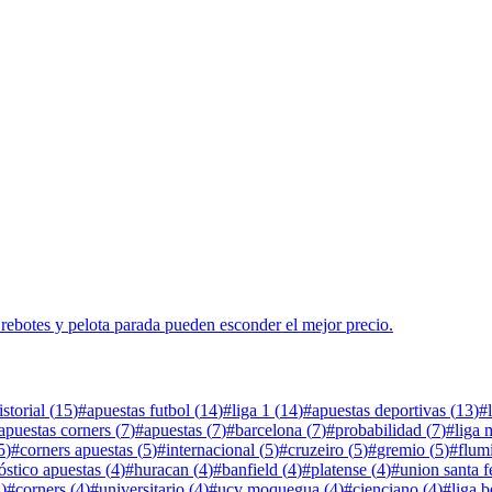
rebotes y pelota parada pueden esconder el mejor precio.
istorial
(
15
)
#
apuestas futbol
(
14
)
#
liga 1
(
14
)
#
apuestas deportivas
(
13
)
#
apuestas corners
(
7
)
#
apuestas
(
7
)
#
barcelona
(
7
)
#
probabilidad
(
7
)
#
liga 
5
)
#
corners apuestas
(
5
)
#
internacional
(
5
)
#
cruzeiro
(
5
)
#
gremio
(
5
)
#
flum
óstico apuestas
(
4
)
#
huracan
(
4
)
#
banfield
(
4
)
#
platense
(
4
)
#
union santa f
4
)
#
corners
(
4
)
#
universitario
(
4
)
#
ucv moquegua
(
4
)
#
cienciano
(
4
)
#
liga b