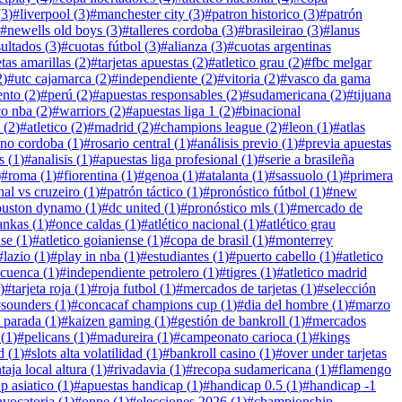
(
3
)
#
liverpool
(
3
)
#
manchester city
(
3
)
#
patron historico
(
3
)
#
patrón
#
newells old boys
(
3
)
#
talleres cordoba
(
3
)
#
brasileirao
(
3
)
#
lanus
sultados
(
3
)
#
cuotas fútbol
(
3
)
#
alianza
(
3
)
#
cuotas argentinas
etas amarillas
(
2
)
#
tarjetas apuestas
(
2
)
#
atletico grau
(
2
)
#
fbc melgar
2
)
#
utc cajamarca
(
2
)
#
independiente
(
2
)
#
vitoria
(
2
)
#
vasco da gama
ento
(
2
)
#
perú
(
2
)
#
apuestas responsables
(
2
)
#
sudamericana
(
2
)
#
tijuana
co nba
(
2
)
#
warriors
(
2
)
#
apuestas liga 1
(
2
)
#
binacional
(
2
)
#
atletico
(
2
)
#
madrid
(
2
)
#
champions league
(
2
)
#
leon
(
1
)
#
atlas
ano cordoba
(
1
)
#
rosario central
(
1
)
#
análisis previo
(
1
)
#
previa apuestas
s
(
1
)
#
analisis
(
1
)
#
apuestas liga profesional
(
1
)
#
serie a brasileña
)
#
roma
(
1
)
#
fiorentina
(
1
)
#
genoa
(
1
)
#
atalanta
(
1
)
#
sassuolo
(
1
)
#
primera
nal vs cruzeiro
(
1
)
#
patrón táctico
(
1
)
#
pronóstico fútbol
(
1
)
#
new
ouston dynamo
(
1
)
#
dc united
(
1
)
#
pronóstico mls
(
1
)
#
mercado de
ankas
(
1
)
#
once caldas
(
1
)
#
atlético nacional
(
1
)
#
atlético grau
se
(
1
)
#
atletico goianiense
(
1
)
#
copa de brasil
(
1
)
#
monterrey
#
lazio
(
1
)
#
play in nba
(
1
)
#
estudiantes
(
1
)
#
puerto cabello
(
1
)
#
atletico
 cuenca
(
1
)
#
independiente petrolero
(
1
)
#
tigres
(
1
)
#
atletico madrid
)
#
tarjeta roja
(
1
)
#
roja futbol
(
1
)
#
mercados de tarjetas
(
1
)
#
selección
#
sounders
(
1
)
#
concacaf champions cup
(
1
)
#
dia del hombre
(
1
)
#
marzo
a parada
(
1
)
#
kaizen gaming
(
1
)
#
gestión de bankroll
(
1
)
#
mercados
(
1
)
#
pelicans
(
1
)
#
madureira
(
1
)
#
campeonato carioca
(
1
)
#
kings
d
(
1
)
#
slots alta volatilidad
(
1
)
#
bankroll casino
(
1
)
#
over under tarjetas
taja local altura
(
1
)
#
rivadavia
(
1
)
#
recopa sudamericana
(
1
)
#
flamengo
p asiatico
(
1
)
#
apuestas handicap
(
1
)
#
handicap 0.5
(
1
)
#
handicap -1
nvocatoria
(
1
)
#
onpe
(
1
)
#
elecciones 2026
(
1
)
#
championship