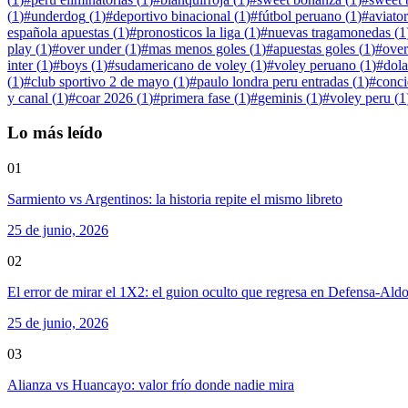
(
1
)
#
underdog
(
1
)
#
deportivo binacional
(
1
)
#
fútbol peruano
(
1
)
#
aviato
española apuestas
(
1
)
#
pronosticos la liga
(
1
)
#
nuevas tragamonedas
(
1
play
(
1
)
#
over under
(
1
)
#
mas menos goles
(
1
)
#
apuestas goles
(
1
)
#
over
inter
(
1
)
#
boys
(
1
)
#
sudamericano de voley
(
1
)
#
voley peruano
(
1
)
#
dola
(
1
)
#
club sportivo 2 de mayo
(
1
)
#
paulo londra peru entradas
(
1
)
#
conci
y canal
(
1
)
#
coar 2026
(
1
)
#
primera fase
(
1
)
#
geminis
(
1
)
#
voley peru
(
1
Lo más leído
01
Sarmiento vs Argentinos: la historia repite el mismo libreto
25 de junio, 2026
02
El error de mirar el 1X2: el guion oculto que regresa en Defensa-Aldo
25 de junio, 2026
03
Alianza vs Huancayo: valor frío donde nadie mira