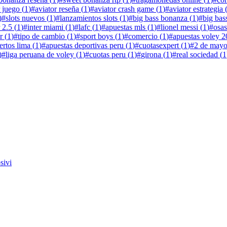
r juego
(
1
)
#
aviator reseña
(
1
)
#
aviator crash game
(
1
)
#
aviator estrategia
)
#
slots nuevos
(
1
)
#
lanzamientos slots
(
1
)
#
big bass bonanza
(
1
)
#
big bas
 2.5
(
1
)
#
inter miami
(
1
)
#
lafc
(
1
)
#
apuestas mls
(
1
)
#
lionel messi
(
1
)
#
osa
r
(
1
)
#
tipo de cambio
(
1
)
#
sport boys
(
1
)
#
comercio
(
1
)
#
apuestas voley 
ertos lima
(
1
)
#
apuestas deportivas peru
(
1
)
#
cuotasexpert
(
1
)
#
2 de may
)
#
liga peruana de voley
(
1
)
#
cuotas peru
(
1
)
#
girona
(
1
)
#
real sociedad
(
1
sivi