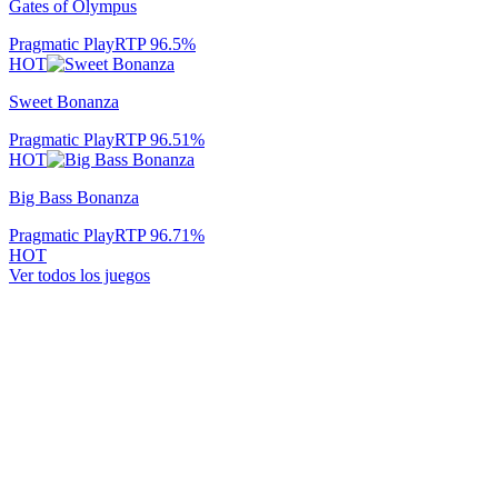
Gates of Olympus
Pragmatic Play
RTP
96.5
%
HOT
Sweet Bonanza
Pragmatic Play
RTP
96.51
%
HOT
Big Bass Bonanza
Pragmatic Play
RTP
96.71
%
HOT
Ver todos los juegos