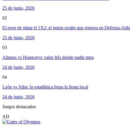
25 de junio, 2026
02
El error de mirar el 1X2: el guion oculto que regresa en Defensa-Aldo
25 de junio, 2026
03
Alianza vs Huancayo: valor frío donde nadie mira
24 de junio, 2026
04
León vs Atlas: la estadística frena la fiesta local
24 de junio, 2026
Juegos destacados
AD