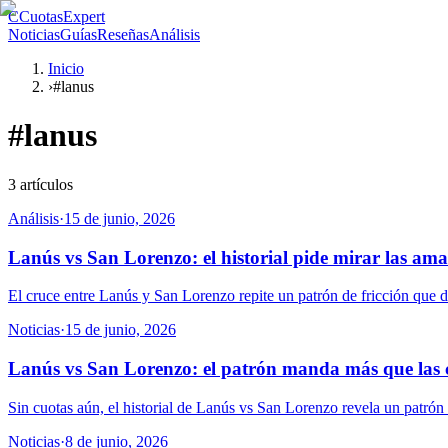
C
CuotasExpert
Noticias
Guías
Reseñas
Análisis
Inicio
›
#lanus
#
lanus
3
artículos
Análisis
·
15 de junio, 2026
Lanús vs San Lorenzo: el historial pide mirar las amar
El cruce entre Lanús y San Lorenzo repite un patrón de fricción que d
Noticias
·
15 de junio, 2026
Lanús vs San Lorenzo: el patrón manda más que las 
Sin cuotas aún, el historial de Lanús vs San Lorenzo revela un patró
Noticias
·
8 de junio, 2026