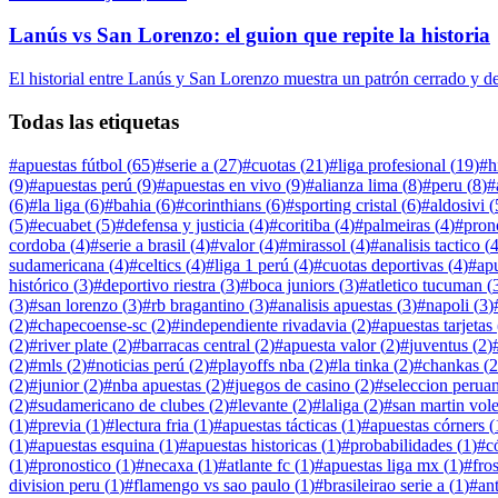
Lanús vs San Lorenzo: el guion que repite la historia
El historial entre Lanús y San Lorenzo muestra un patrón cerrado y de 
Todas las etiquetas
#
apuestas fútbol
(
65
)
#
serie a
(
27
)
#
cuotas
(
21
)
#
liga profesional
(
19
)
#
h
(
9
)
#
apuestas perú
(
9
)
#
apuestas en vivo
(
9
)
#
alianza lima
(
8
)
#
peru
(
8
)
#
(
6
)
#
la liga
(
6
)
#
bahia
(
6
)
#
corinthians
(
6
)
#
sporting cristal
(
6
)
#
aldosivi
(
(
5
)
#
ecuabet
(
5
)
#
defensa y justicia
(
4
)
#
coritiba
(
4
)
#
palmeiras
(
4
)
#
pron
cordoba
(
4
)
#
serie a brasil
(
4
)
#
valor
(
4
)
#
mirassol
(
4
)
#
analisis tactico
(
sudamericana
(
4
)
#
celtics
(
4
)
#
liga 1 perú
(
4
)
#
cuotas deportivas
(
4
)
#
ap
histórico
(
3
)
#
deportivo riestra
(
3
)
#
boca juniors
(
3
)
#
atletico tucuman
(
(
3
)
#
san lorenzo
(
3
)
#
rb bragantino
(
3
)
#
analisis apuestas
(
3
)
#
napoli
(
3
)
(
2
)
#
chapecoense-sc
(
2
)
#
independiente rivadavia
(
2
)
#
apuestas tarjetas
(
2
)
#
river plate
(
2
)
#
barracas central
(
2
)
#
apuesta valor
(
2
)
#
juventus
(
2
)
(
2
)
#
mls
(
2
)
#
noticias perú
(
2
)
#
playoffs nba
(
2
)
#
la tinka
(
2
)
#
chankas
(
2
(
2
)
#
junior
(
2
)
#
nba apuestas
(
2
)
#
juegos de casino
(
2
)
#
seleccion perua
(
2
)
#
sudamericano de clubes
(
2
)
#
levante
(
2
)
#
laliga
(
2
)
#
san martin vol
(
1
)
#
previa
(
1
)
#
lectura fria
(
1
)
#
apuestas tácticas
(
1
)
#
apuestas córners
(
(
1
)
#
apuestas esquina
(
1
)
#
apuestas historicas
(
1
)
#
probabilidades
(
1
)
#
c
(
1
)
#
pronostico
(
1
)
#
necaxa
(
1
)
#
atlante fc
(
1
)
#
apuestas liga mx
(
1
)
#
fro
division peru
(
1
)
#
flamengo vs sao paulo
(
1
)
#
brasileirao serie a
(
1
)
#
an