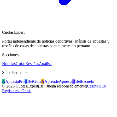
CuotasExpert
Portal independiente de noticias deportivas, análisis de apuestas y
reseñas de casas de apuestas para el mercado peruano.
Secciones
Noticias
Guías
Reseñas
Análisis
Sitios hermanos
A
ApuestaPro
B
BetGuia
A
AprendeApuesta
B
BetEscuela
©
2026
CuotasExpert
|
18+ Juega responsablemente
|
CasinoHub
Registrarse Gratis