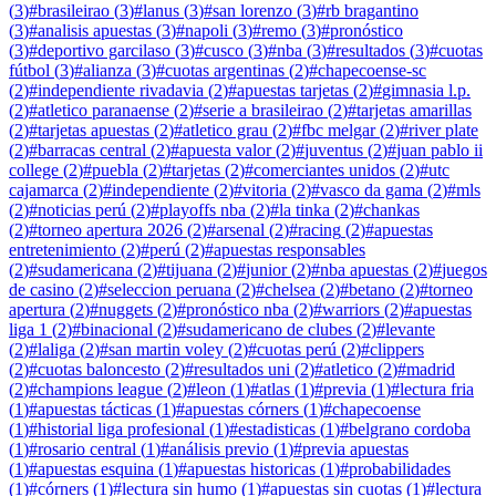
(
3
)
#
brasileirao
(
3
)
#
lanus
(
3
)
#
san lorenzo
(
3
)
#
rb bragantino
(
3
)
#
analisis apuestas
(
3
)
#
napoli
(
3
)
#
remo
(
3
)
#
pronóstico
(
3
)
#
deportivo garcilaso
(
3
)
#
cusco
(
3
)
#
nba
(
3
)
#
resultados
(
3
)
#
cuotas
fútbol
(
3
)
#
alianza
(
3
)
#
cuotas argentinas
(
2
)
#
chapecoense-sc
(
2
)
#
independiente rivadavia
(
2
)
#
apuestas tarjetas
(
2
)
#
gimnasia l.p.
(
2
)
#
atletico paranaense
(
2
)
#
serie a brasileirao
(
2
)
#
tarjetas amarillas
(
2
)
#
tarjetas apuestas
(
2
)
#
atletico grau
(
2
)
#
fbc melgar
(
2
)
#
river plate
(
2
)
#
barracas central
(
2
)
#
apuesta valor
(
2
)
#
juventus
(
2
)
#
juan pablo ii
college
(
2
)
#
puebla
(
2
)
#
tarjetas
(
2
)
#
comerciantes unidos
(
2
)
#
utc
cajamarca
(
2
)
#
independiente
(
2
)
#
vitoria
(
2
)
#
vasco da gama
(
2
)
#
mls
(
2
)
#
noticias perú
(
2
)
#
playoffs nba
(
2
)
#
la tinka
(
2
)
#
chankas
(
2
)
#
torneo apertura 2026
(
2
)
#
arsenal
(
2
)
#
racing
(
2
)
#
apuestas
entretenimiento
(
2
)
#
perú
(
2
)
#
apuestas responsables
(
2
)
#
sudamericana
(
2
)
#
tijuana
(
2
)
#
junior
(
2
)
#
nba apuestas
(
2
)
#
juegos
de casino
(
2
)
#
seleccion peruana
(
2
)
#
chelsea
(
2
)
#
betano
(
2
)
#
torneo
apertura
(
2
)
#
nuggets
(
2
)
#
pronóstico nba
(
2
)
#
warriors
(
2
)
#
apuestas
liga 1
(
2
)
#
binacional
(
2
)
#
sudamericano de clubes
(
2
)
#
levante
(
2
)
#
laliga
(
2
)
#
san martin voley
(
2
)
#
cuotas perú
(
2
)
#
clippers
(
2
)
#
cuotas baloncesto
(
2
)
#
resultados uni
(
2
)
#
atletico
(
2
)
#
madrid
(
2
)
#
champions league
(
2
)
#
leon
(
1
)
#
atlas
(
1
)
#
previa
(
1
)
#
lectura fria
(
1
)
#
apuestas tácticas
(
1
)
#
apuestas córners
(
1
)
#
chapecoense
(
1
)
#
historial liga profesional
(
1
)
#
estadisticas
(
1
)
#
belgrano cordoba
(
1
)
#
rosario central
(
1
)
#
análisis previo
(
1
)
#
previa apuestas
(
1
)
#
apuestas esquina
(
1
)
#
apuestas historicas
(
1
)
#
probabilidades
(
1
)
#
córners
(
1
)
#
lectura sin humo
(
1
)
#
apuestas sin cuotas
(
1
)
#
lectura