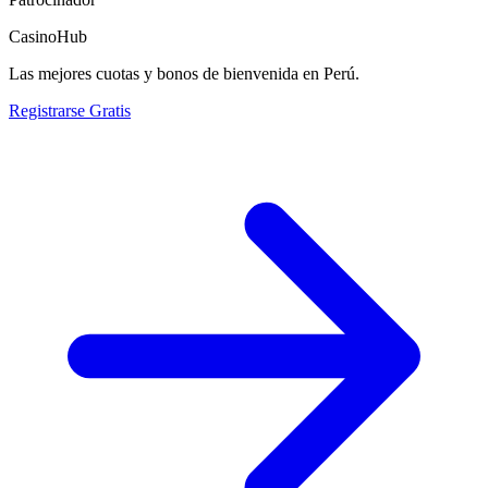
CasinoHub
Las mejores cuotas y bonos de bienvenida en Perú.
Registrarse Gratis