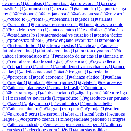
de cuotas
(
1
)
#
analisis
(
1
)
#
apuestas liga profesional
(
1
)
#
serie a
brasileña
(
1
)
#
pronostico
(
1
)
#
necaxa
(
1
)
#
atlante fc
(
1
)
#
apuestas liga
mx
(
1
)
#
frosinone
(
1
)
#
fc cajamarca
(
1
)
#
valor apuesta
(
1
)
#
cruz azul
(
1
)
#
cusco fc
(
1
)
#
roma
(
1
)
#
fiorentina
(
1
)
#
genoa
(
1
)
#
atalanta
(
1
)
#
sassuolo
(
1
)
#
primera division peru
(
1
)
#
flamengo vs sao paulo
(
1
)
#
brasileirao serie a
(
1
)
#
antecedentes
(
1
)
#
estadísticas
(
1
)
#
análisis
(
1
)
#
estudiantes lp
(
1
)
#
internacional vs cruzeiro
(
1
)
#
patrón táctico
(
1
)
#
pronóstico fútbol
(
1
)
#
new england revolution
(
1
)
#
toronto fc
(
1
)
#
historial futbol
(
1
)
#
patrón apuestas
(
1
)
#
tactica
(
1
)
#
apuestas
futbol argentino
(
1
)
#
futbol argentino
(
1
)
#
houston dynamo
(
1
)
#
dc
united
(
1
)
#
pronóstico mls
(
1
)
#
mercado de tarjetas
(
1
)
#
gimnasia m.
(
1
)
#
central cordoba de santiago
(
1
)
#
valencia
(
1
)
#
rayo vallecano
(
1
)
#
cf pachuca
(
1
)
#
toluca
(
1
)
#
club deportivo los chankas
(
1
)
#
once
caldas
(
1
)
#
atlético nacional
(
1
)
#
atlético grau
(
1
)
#
medellin
(
1
)
#
petroperu
(
1
)
#
perú economía
(
1
)
#
alianza atletico
(
1
)
#
sullana
(
1
)
#
melgar
(
1
)
#
tinka
(
1
)
#
lebron james
(
1
)
#
getafe
(
1
)
#
paranaense
(
1
)
#
atletico goianiense
(
1
)
#
copa de brasil
(
1
)
#
monterrey
(
1
)
#
bucaramanga
(
1
)
#
club cienciano
(
1
)
#
liga 1 peru
(
1
)
#
fixture liga
1
(
1
)
#
arsenal vs newcastle
(
1
)
#
gasoducto
(
1
)
#
gasoducto sur peruano
(
1
)
#
lazio
(
1
)
#
play in nba
(
1
)
#
estudiantes
(
1
)
#
puerto cabello
(
1
)
#
atletico mineiro
(
1
)
#
la granja vip peru
(
1
)
#
granja
(
1
)
#
sorteo
(
1
)
#
maroon 5 peru
(
1
)
#
maroon
(
1
)
#
braga
(
1
)
#
real betis
(
1
)
#
europa
league
(
1
)
#
deportivo cuenca
(
1
)
#
independiente petrolero
(
1
)
#
tigres
(
1
)
#
atletico madrid
(
1
)
#
encuestas presidenciales peru
(
1
)
#
ultimas
encuestas
(
1
)
#
elecciones peru 2026
(
1
)
#
apuestas politicas