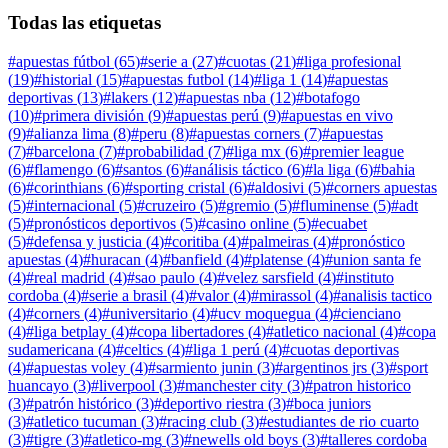
Todas las etiquetas
#
apuestas fútbol
(
65
)
#
serie a
(
27
)
#
cuotas
(
21
)
#
liga profesional
(
19
)
#
historial
(
15
)
#
apuestas futbol
(
14
)
#
liga 1
(
14
)
#
apuestas
deportivas
(
13
)
#
lakers
(
12
)
#
apuestas nba
(
12
)
#
botafogo
(
10
)
#
primera división
(
9
)
#
apuestas perú
(
9
)
#
apuestas en vivo
(
9
)
#
alianza lima
(
8
)
#
peru
(
8
)
#
apuestas corners
(
7
)
#
apuestas
(
7
)
#
barcelona
(
7
)
#
probabilidad
(
7
)
#
liga mx
(
6
)
#
premier league
(
6
)
#
flamengo
(
6
)
#
santos
(
6
)
#
análisis táctico
(
6
)
#
la liga
(
6
)
#
bahia
(
6
)
#
corinthians
(
6
)
#
sporting cristal
(
6
)
#
aldosivi
(
5
)
#
corners apuestas
(
5
)
#
internacional
(
5
)
#
cruzeiro
(
5
)
#
gremio
(
5
)
#
fluminense
(
5
)
#
adt
(
5
)
#
pronósticos deportivos
(
5
)
#
casino online
(
5
)
#
ecuabet
(
5
)
#
defensa y justicia
(
4
)
#
coritiba
(
4
)
#
palmeiras
(
4
)
#
pronóstico
apuestas
(
4
)
#
huracan
(
4
)
#
banfield
(
4
)
#
platense
(
4
)
#
union santa fe
(
4
)
#
real madrid
(
4
)
#
sao paulo
(
4
)
#
velez sarsfield
(
4
)
#
instituto
cordoba
(
4
)
#
serie a brasil
(
4
)
#
valor
(
4
)
#
mirassol
(
4
)
#
analisis tactico
(
4
)
#
corners
(
4
)
#
universitario
(
4
)
#
ucv moquegua
(
4
)
#
cienciano
(
4
)
#
liga betplay
(
4
)
#
copa libertadores
(
4
)
#
atletico nacional
(
4
)
#
copa
sudamericana
(
4
)
#
celtics
(
4
)
#
liga 1 perú
(
4
)
#
cuotas deportivas
(
4
)
#
apuestas voley
(
4
)
#
sarmiento junin
(
3
)
#
argentinos jrs
(
3
)
#
sport
huancayo
(
3
)
#
liverpool
(
3
)
#
manchester city
(
3
)
#
patron historico
(
3
)
#
patrón histórico
(
3
)
#
deportivo riestra
(
3
)
#
boca juniors
(
3
)
#
atletico tucuman
(
3
)
#
racing club
(
3
)
#
estudiantes de rio cuarto
(
3
)
#
tigre
(
3
)
#
atletico-mg
(
3
)
#
newells old boys
(
3
)
#
talleres cordoba