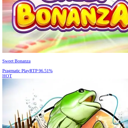
Sweet Bonanza
Pragmatic Play
RTP
96.51
%
HOT