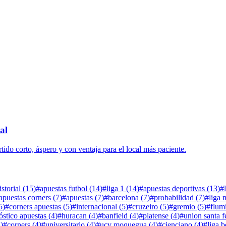
al
tido corto, áspero y con ventaja para el local más paciente.
istorial
(
15
)
#
apuestas futbol
(
14
)
#
liga 1
(
14
)
#
apuestas deportivas
(
13
)
#
apuestas corners
(
7
)
#
apuestas
(
7
)
#
barcelona
(
7
)
#
probabilidad
(
7
)
#
liga 
5
)
#
corners apuestas
(
5
)
#
internacional
(
5
)
#
cruzeiro
(
5
)
#
gremio
(
5
)
#
flum
óstico apuestas
(
4
)
#
huracan
(
4
)
#
banfield
(
4
)
#
platense
(
4
)
#
union santa f
4
)
#
corners
(
4
)
#
universitario
(
4
)
#
ucv moquegua
(
4
)
#
cienciano
(
4
)
#
liga b