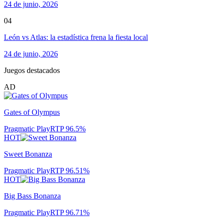
24 de junio, 2026
04
León vs Atlas: la estadística frena la fiesta local
24 de junio, 2026
Juegos destacados
AD
Gates of Olympus
Pragmatic Play
RTP
96.5
%
HOT
Sweet Bonanza
Pragmatic Play
RTP
96.51
%
HOT
Big Bass Bonanza
Pragmatic Play
RTP
96.71
%