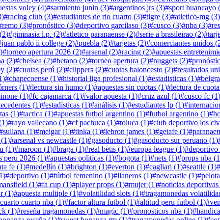
uestas voley
(
4
)
#
sarmiento junin
(
3
)
#
argentinos jrs
(
3
)
#
sport huancayo
3
)
#
racing club
(
3
)
#
estudiantes de rio cuarto
(
3
)
#
tigre
(
3
)
#
atletico-mg
(
3
)
#
remo
(
3
)
#
pronóstico
(
3
)
#
deportivo garcilaso
(
3
)
#
cusco
(
3
)
#
nba
(
3
)
#
re
(
2
)
#
gimnasia l.p.
(
2
)
#
atletico paranaense
(
2
)
#
serie a brasileirao
(
2
)
#
tarj
#
juan pablo ii college
(
2
)
#
puebla
(
2
)
#
tarjetas
(
2
)
#
comerciantes unidos
(
)
#
torneo apertura 2026
(
2
)
#
arsenal
(
2
)
#
racing
(
2
)
#
apuestas entretenimi
na
(
2
)
#
chelsea
(
2
)
#
betano
(
2
)
#
torneo apertura
(
2
)
#
nuggets
(
2
)
#
pronósti
ey
(
2
)
#
cuotas perú
(
2
)
#
clippers
(
2
)
#
cuotas baloncesto
(
2
)
#
resultados uni
1
)
#
chapecoense
(
1
)
#
historial liga profesional
(
1
)
#
estadisticas
(
1
)
#
belgr
órners
(
1
)
#
lectura sin humo
(
1
)
#
apuestas sin cuotas
(
1
)
#
lectura de cuota
sinone
(
1
)
#
fc cajamarca
(
1
)
#
valor apuesta
(
1
)
#
cruz azul
(
1
)
#
cusco fc
(
1
tecedentes
(
1
)
#
estadísticas
(
1
)
#
análisis
(
1
)
#
estudiantes lp
(
1
)
#
internacio
tas
(
1
)
#
tactica
(
1
)
#
apuestas futbol argentino
(
1
)
#
futbol argentino
(
1
)
#
h
(
1
)
#
rayo vallecano
(
1
)
#
cf pachuca
(
1
)
#
toluca
(
1
)
#
club deportivo los ch
#
sullana
(
1
)
#
melgar
(
1
)
#
tinka
(
1
)
#
lebron james
(
1
)
#
getafe
(
1
)
#
paranaen
(
1
)
#
arsenal vs newcastle
(
1
)
#
gasoducto
(
1
)
#
gasoducto sur peruano
(
1
)
u
(
1
)
#
maroon
(
1
)
#
braga
(
1
)
#
real betis
(
1
)
#
europa league
(
1
)
#
deportivo
s peru 2026
(
1
)
#
apuestas politicas
(
1
)
#
bogota
(
1
)
#
nets
(
1
)
#
props nba
(
1
ta fe
(
1
)
#
medellín
(
1
)
#
brighton
(
1
)
#
everton
(
1
)
#
cagliari
(
1
)
#
seattle
(
1
)
1
)
#
deportivo
(
1
)
#
fútbol femenino
(
1
)
#
llaneros
(
1
)
#
newcastle
(
1
)
#
pelot
mansfield
(
1
)
#
fa cup
(
1
)
#
player props
(
1
)
#
mujer
(
1
)
#
noticias deportivas
r
(
1
)
#
apuesta multiple
(
1
)
#
volatilidad slots
(
1
)
#
tragamonedas volatilida
cuarto cuarto nba
(
1
)
#
factor altura futbol
(
1
)
#
altitud peru futbol
(
1
)
#
ven
ck
(
1
)
#
reseña tragamonedas
(
1
)
#
magic
(
1
)
#
pronosticos nba
(
1
)
#
handica
bonanza reseña
(
1
)
#
sweet bonanza rtp
(
1
)
#
tragamonedas online
(
1
)
#
co