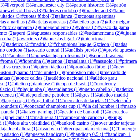
(
3
)
#
liverpool
(
3
)
#
manchester city
(
3
)
#
patron historico
(
3
)
#
patrón
#
newells old boys
(
3
)
#
talleres cordoba
(
3
)
#
brasileirao
(
3
)
#
lanus
sultados
(
3
)
#
cuotas fútbol
(
3
)
#
alianza
(
3
)
#
cuotas argentinas
etas amarillas
(
2
)
#
tarjetas apuestas
(
2
)
#
atletico grau
(
2
)
#
fbc melgar
2
)
#
utc cajamarca
(
2
)
#
independiente
(
2
)
#
vitoria
(
2
)
#
vasco da gama
ento
(
2
)
#
perú
(
2
)
#
apuestas responsables
(
2
)
#
sudamericana
(
2
)
#
tijuana
co nba
(
2
)
#
warriors
(
2
)
#
apuestas liga 1
(
2
)
#
binacional
(
2
)
#
atletico
(
2
)
#
madrid
(
2
)
#
champions league
(
2
)
#
leon
(
1
)
#
atlas
ano cordoba
(
1
)
#
rosario central
(
1
)
#
análisis previo
(
1
)
#
previa apuestas
s
(
1
)
#
analisis
(
1
)
#
apuestas liga profesional
(
1
)
#
serie a brasileña
)
#
roma
(
1
)
#
fiorentina
(
1
)
#
genoa
(
1
)
#
atalanta
(
1
)
#
sassuolo
(
1
)
#
primera
nal vs cruzeiro
(
1
)
#
patrón táctico
(
1
)
#
pronóstico fútbol
(
1
)
#
new
ouston dynamo
(
1
)
#
dc united
(
1
)
#
pronóstico mls
(
1
)
#
mercado de
ankas
(
1
)
#
once caldas
(
1
)
#
atlético nacional
(
1
)
#
atlético grau
se
(
1
)
#
atletico goianiense
(
1
)
#
copa de brasil
(
1
)
#
monterrey
#
lazio
(
1
)
#
play in nba
(
1
)
#
estudiantes
(
1
)
#
puerto cabello
(
1
)
#
atletico
 cuenca
(
1
)
#
independiente petrolero
(
1
)
#
tigres
(
1
)
#
atletico madrid
)
#
tarjeta roja
(
1
)
#
roja futbol
(
1
)
#
mercados de tarjetas
(
1
)
#
selección
#
sounders
(
1
)
#
concacaf champions cup
(
1
)
#
dia del hombre
(
1
)
#
marzo
a parada
(
1
)
#
kaizen gaming
(
1
)
#
gestión de bankroll
(
1
)
#
mercados
(
1
)
#
pelicans
(
1
)
#
madureira
(
1
)
#
campeonato carioca
(
1
)
#
kings
d
(
1
)
#
slots alta volatilidad
(
1
)
#
bankroll casino
(
1
)
#
over under tarjetas
taja local altura
(
1
)
#
rivadavia
(
1
)
#
recopa sudamericana
(
1
)
#
flamengo
p asiatico
(
1
)
#
apuestas handicap
(
1
)
#
handicap 0.5
(
1
)
#
handicap -1
nvocatoria
(
1
)
#
onpe
(
1
)
#
elecciones 2026
(
1
)
#
championship