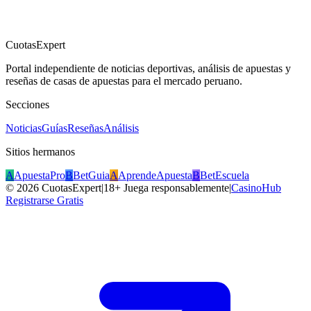
CuotasExpert
Portal independiente de noticias deportivas, análisis de apuestas y
reseñas de casas de apuestas para el mercado peruano.
Secciones
Noticias
Guías
Reseñas
Análisis
Sitios hermanos
A
ApuestaPro
B
BetGuia
A
AprendeApuesta
B
BetEscuela
©
2026
CuotasExpert
|
18+ Juega responsablemente
|
CasinoHub
Registrarse Gratis