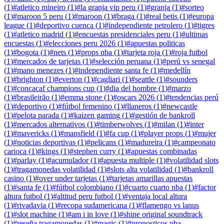
(
1
)
#
atletico mineiro
(
1
)
#
la granja vip peru
(
1
)
#
granja
(
1
)
#
sorteo
(
1
)
#
maroon 5 peru
(
1
)
#
maroon
(
1
)
#
braga
(
1
)
#
real betis
(
1
)
#
europa
league
(
1
)
#
deportivo cuenca
(
1
)
#
independiente petrolero
(
1
)
#
tigres
(
1
)
#
atletico madrid
(
1
)
#
encuestas presidenciales peru
(
1
)
#
ultimas
encuestas
(
1
)
#
elecciones peru 2026
(
1
)
#
apuestas politicas
(
1
)
#
bogota
(
1
)
#
nets
(
1
)
#
props nba
(
1
)
#
tarjeta roja
(
1
)
#
roja futbol
(
1
)
#
mercados de tarjetas
(
1
)
#
selección peruana
(
1
)
#
perú vs senegal
(
1
)
#
mano menezes
(
1
)
#
independiente santa fe
(
1
)
#
medellín
(
1
)
#
brighton
(
1
)
#
everton
(
1
)
#
cagliari
(
1
)
#
seattle
(
1
)
#
sounders
(
1
)
#
concacaf champions cup
(
1
)
#
dia del hombre
(
1
)
#
marzo
(
1
)
#
brasileirão
(
1
)
#
emma stone
(
1
)
#
oscars 2026
(
1
)
#
tendencias perú
(
1
)
#
deportivo
(
1
)
#
fútbol femenino
(
1
)
#
llaneros
(
1
)
#
newcastle
(
1
)
#
pelota parada
(
1
)
#
kaizen gaming
(
1
)
#
gestión de bankroll
(
1
)
#
mercados alternativos
(
1
)
#
timberwolves
(
1
)
#
milan
(
1
)
#
inter
(
1
)
#
mavericks
(
1
)
#
mansfield
(
1
)
#
fa cup
(
1
)
#
player props
(
1
)
#
mujer
(
1
)
#
noticias deportivas
(
1
)
#
pelicans
(
1
)
#
madureira
(
1
)
#
campeonato
carioca
(
1
)
#
kings
(
1
)
#
stephen curry
(
1
)
#
apuestas combinadas
(
1
)
#
parlay
(
1
)
#
acumulador
(
1
)
#
apuesta multiple
(
1
)
#
volatilidad slots
(
1
)
#
tragamonedas volatilidad
(
1
)
#
slots alta volatilidad
(
1
)
#
bankroll
casino
(
1
)
#
over under tarjetas
(
1
)
#
tarjetas amarillas apuestas
(
1
)
#
santa fe
(
1
)
#
fútbol colombiano
(
1
)
#
cuarto cuarto nba
(
1
)
#
factor
altura futbol
(
1
)
#
altitud peru futbol
(
1
)
#
ventaja local altura
(
1
)
#
rivadavia
(
1
)
#
recopa sudamericana
(
1
)
#
flamengo vs lanus
(
1
)
#
slot machine
(
1
)
#
am i in love
(
1
)
#
shine original soundtrack
(
1
)
#
reseña tragamonedas
(
1
)
#
magic
(
1
)
#
pronosticos nba