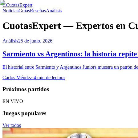
C
CuotasExpert
Noticias
Guías
Reseñas
Análisis
CuotasExpert
—
Expertos en C
Análisis
25 de junio, 2026
Sarmiento vs Argentinos: la historia repite
El historial entre Sarmiento y Argentinos Juniors muestra un patrón de
Carlos Méndez
·
4 min
de lectura
Próximos partidos
EN VIVO
Juegos populares
Ver todos