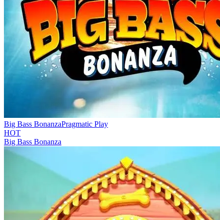
Big Bass Bonanza
Pragmatic Play
HOT
Big Bass Bonanza