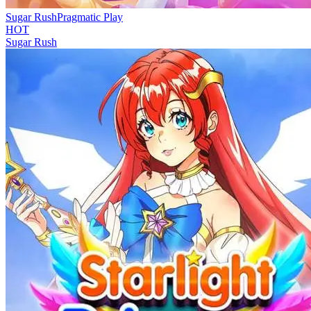
Sugar Rush
Pragmatic Play
HOT
Sugar Rush