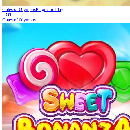
Gates of Olympus
Pragmatic Play
HOT
Gates of Olympus