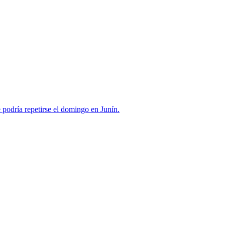
e podría repetirse el domingo en Junín.