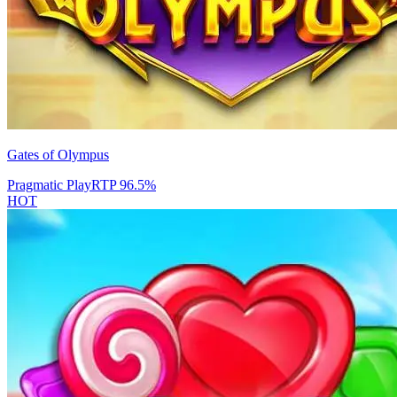
Gates of Olympus
Pragmatic Play
RTP
96.5
%
HOT