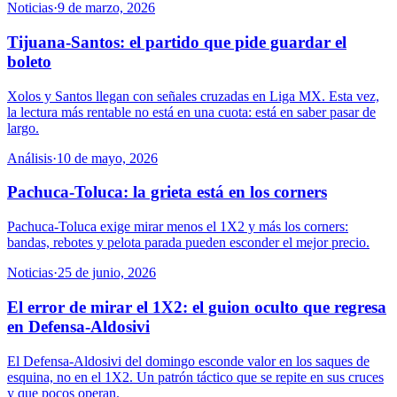
Noticias
·
9 de marzo, 2026
Tijuana-Santos: el partido que pide guardar el
boleto
Xolos y Santos llegan con señales cruzadas en Liga MX. Esta vez,
la lectura más rentable no está en una cuota: está en saber pasar de
largo.
Análisis
·
10 de mayo, 2026
Pachuca-Toluca: la grieta está en los corners
Pachuca-Toluca exige mirar menos el 1X2 y más los corners:
bandas, rebotes y pelota parada pueden esconder el mejor precio.
Noticias
·
25 de junio, 2026
El error de mirar el 1X2: el guion oculto que regresa
en Defensa-Aldosivi
El Defensa-Aldosivi del domingo esconde valor en los saques de
esquina, no en el 1X2. Un patrón táctico que se repite en sus cruces
y que pocos operan.