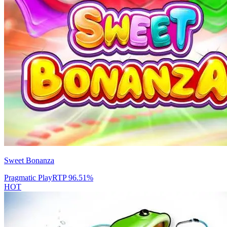
Sweet Bonanza
Pragmatic Play
RTP
96.51
%
HOT