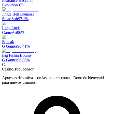
Insurance Baccarat
Evolution
97
%
Jingle Bell Bonanza
SmartSoft
97.1
%
Lady Luck
GameArt
96
%
Squeak
G Games
96.41
%
Big Fishin Bounty
G Games
96.06
%
C
CasinoHub
Sponsor
Apuestas deportivas con las mejores cuotas. Bono de bienvenida
para nuevos usuarios.