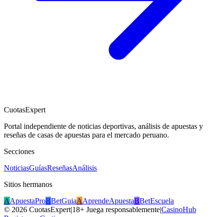
CuotasExpert
Portal independiente de noticias deportivas, análisis de apuestas y
reseñas de casas de apuestas para el mercado peruano.
Secciones
Noticias
Guías
Reseñas
Análisis
Sitios hermanos
A
ApuestaPro
B
BetGuia
A
AprendeApuesta
B
BetEscuela
©
2026
CuotasExpert
|
18+ Juega responsablemente
|
CasinoHub