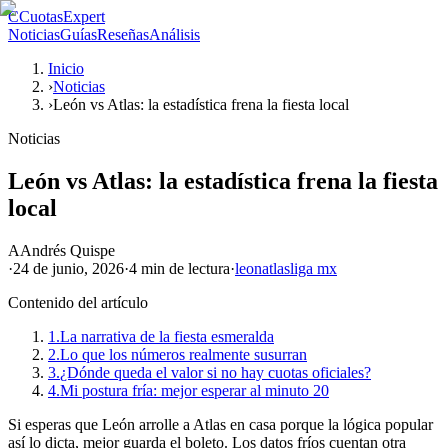
C
CuotasExpert
Noticias
Guías
Reseñas
Análisis
Inicio
›
Noticias
›
León vs Atlas: la estadística frena la fiesta local
Noticias
León vs Atlas: la estadística frena la fiesta
local
A
Andrés Quispe
·
24 de junio, 2026
·
4 min
de lectura
·
leon
atlas
liga mx
Contenido del artículo
1.
La narrativa de la fiesta esmeralda
2.
Lo que los números realmente susurran
3.
¿Dónde queda el valor si no hay cuotas oficiales?
4.
Mi postura fría: mejor esperar al minuto 20
Si esperas que León arrolle a Atlas en casa porque la lógica popular
así lo dicta, mejor guarda el boleto. Los datos fríos cuentan otra