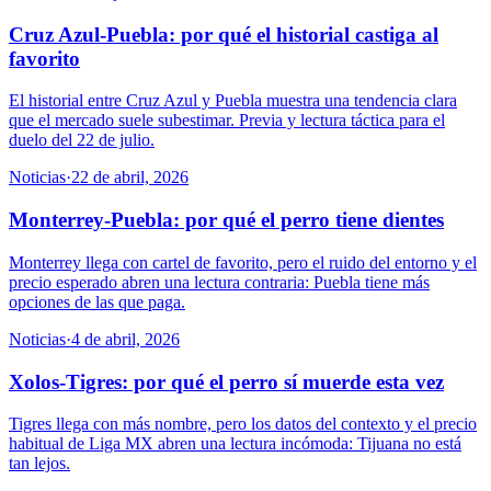
Cruz Azul-Puebla: por qué el historial castiga al
favorito
El historial entre Cruz Azul y Puebla muestra una tendencia clara
que el mercado suele subestimar. Previa y lectura táctica para el
duelo del 22 de julio.
Noticias
·
22 de abril, 2026
Monterrey-Puebla: por qué el perro tiene dientes
Monterrey llega con cartel de favorito, pero el ruido del entorno y el
precio esperado abren una lectura contraria: Puebla tiene más
opciones de las que paga.
Noticias
·
4 de abril, 2026
Xolos-Tigres: por qué el perro sí muerde esta vez
Tigres llega con más nombre, pero los datos del contexto y el precio
habitual de Liga MX abren una lectura incómoda: Tijuana no está
tan lejos.