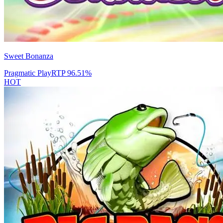
Sweet Bonanza
Pragmatic Play
RTP
96.51
%
HOT