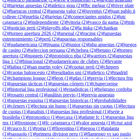
(
2
)
#
tarjetas apuestas
(
2
)
#
atletico grau
(
2
)
#
fbc melgar
(
2
)
#
river plate
(
2
)
#
barracas central
(
2
)
#
apuesta valor
(
2
)
#
juventus
(
2
)
#
juan pablo ii
college
(
2
)
#
puebla
(
2
)
#
tarjetas
(
2
)
#
comerciantes unidos
(
2
)
#
utc
cajamarca
(
2
)
#
independiente
(
2
)
#
vitoria
(
2
)
#
vasco da gama
(
2
)
#
mls
(
2
)
#
noticias perú
(
2
)
#
playoffs nba
(
2
)
#
la tinka
(
2
)
#
chankas
(
2
)
#
torneo apertura 2026
(
2
)
#
arsenal
(
2
)
#
racing
(
2
)
#
apuestas
entretenimiento
(
2
)
#
perú
(
2
)
#
apuestas responsables
(
2
)
#
sudamericana
(
2
)
#
tijuana
(
2
)
#
junior
(
2
)
#
nba apuestas
(
2
)
#
juegos
de casino
(
2
)
#
seleccion peruana
(
2
)
#
chelsea
(
2
)
#
betano
(
2
)
#
torneo
apertura
(
2
)
#
nuggets
(
2
)
#
pronóstico nba
(
2
)
#
warriors
(
2
)
#
apuestas
liga 1
(
2
)
#
binacional
(
2
)
#
sudamericano de clubes
(
2
)
#
levante
(
2
)
#
laliga
(
2
)
#
san martin voley
(
2
)
#
cuotas perú
(
2
)
#
clippers
(
2
)
#
cuotas baloncesto
(
2
)
#
resultados uni
(
2
)
#
atletico
(
2
)
#
madrid
(
2
)
#
champions league
(
2
)
#
leon
(
1
)
#
atlas
(
1
)
#
previa
(
1
)
#
lectura fria
(
1
)
#
apuestas tácticas
(
1
)
#
apuestas córners
(
1
)
#
chapecoense
(
1
)
#
historial liga profesional
(
1
)
#
estadisticas
(
1
)
#
belgrano cordoba
(
1
)
#
rosario central
(
1
)
#
análisis previo
(
1
)
#
previa apuestas
(
1
)
#
apuestas esquina
(
1
)
#
apuestas historicas
(
1
)
#
probabilidades
(
1
)
#
córners
(
1
)
#
lectura sin humo
(
1
)
#
apuestas sin cuotas
(
1
)
#
lectura
de cuotas
(
1
)
#
analisis
(
1
)
#
apuestas liga profesional
(
1
)
#
serie a
brasileña
(
1
)
#
pronostico
(
1
)
#
necaxa
(
1
)
#
atlante fc
(
1
)
#
apuestas liga
mx
(
1
)
#
frosinone
(
1
)
#
fc cajamarca
(
1
)
#
valor apuesta
(
1
)
#
cruz azul
(
1
)
#
cusco fc
(
1
)
#
roma
(
1
)
#
fiorentina
(
1
)
#
genoa
(
1
)
#
atalanta
(
1
)
#
sassuolo
(
1
)
#
primera division peru
(
1
)
#
flamengo vs sao paulo