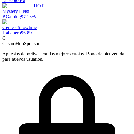
Mascot
96
%
HOT
Mystery Heist
BGaming
97.13
%
Genie's Showtime
Habanero
96.8
%
C
CasinoHub
Sponsor
Apuestas deportivas con las mejores cuotas. Bono de bienvenida
para nuevos usuarios.