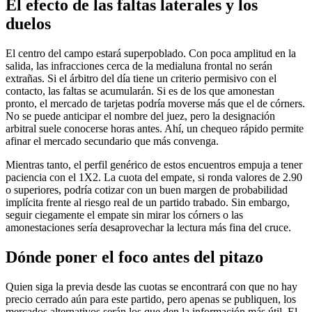
El efecto de las faltas laterales y los
duelos
El centro del campo estará superpoblado. Con poca amplitud en la
salida, las infracciones cerca de la medialuna frontal no serán
extrañas. Si el árbitro del día tiene un criterio permisivo con el
contacto, las faltas se acumularán. Si es de los que amonestan
pronto, el mercado de tarjetas podría moverse más que el de córners.
No se puede anticipar el nombre del juez, pero la designación
arbitral suele conocerse horas antes. Ahí, un chequeo rápido permite
afinar el mercado secundario que más convenga.
Mientras tanto, el perfil genérico de estos encuentros empuja a tener
paciencia con el 1X2. La cuota del empate, si ronda valores de 2.90
o superiores, podría cotizar con un buen margen de probabilidad
implícita frente al riesgo real de un partido trabado. Sin embargo,
seguir ciegamente el empate sin mirar los córners o las
amonestaciones sería desaprovechar la lectura más fina del cruce.
Dónde poner el foco antes del pitazo
Quien siga la previa desde las cuotas se encontrará con que no hay
precio cerrado aún para este partido, pero apenas se publiquen, los
mercados alternativos serán los que den la información más útil. El