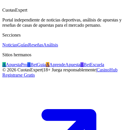
CuotasExpert
Portal independiente de noticias deportivas, análisis de apuestas y
reseñas de casas de apuestas para el mercado peruano.
Secciones
Noticias
Guías
Reseñas
Análisis
Sitios hermanos
A
ApuestaPro
B
BetGuia
A
AprendeApuesta
B
BetEscuela
©
2026
CuotasExpert
|
18+ Juega responsablemente
|
CasinoHub
Registrarse Gratis