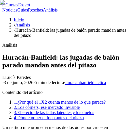
C
CuotasExpert
Noticias
Guías
Reseñas
Análisis
Inicio
›
Análisis
›
Huracán-Banfield: las jugadas de balón parado mandan antes
del pitazo
Análisis
Huracán-Banfield: las jugadas de balón
parado mandan antes del pitazo
L
Lucía Paredes
·
3 de junio, 2026
·
5 min
de lectura
·
huracan
banfield
tactica
Contenido del artículo
1.
¿Por qué el 1X2 cuenta menos de lo que parece?
2.
Los córners, ese mercado invisible
3.
El efecto de las faltas laterales y los duelos
4.
Dónde poner el foco antes del pitazo
Un partido que promedia menos de dos goles por cruce en