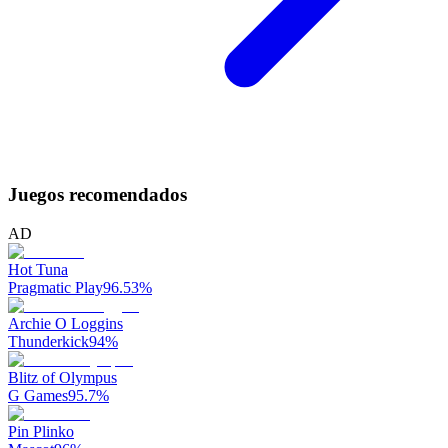
Juegos recomendados
AD
Hot Tuna
Pragmatic Play
96.53
%
Archie O Loggins
Thunderkick
94
%
Blitz of Olympus
G Games
95.7
%
Pin Plinko