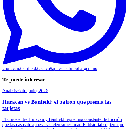
#
huracan
#
banfield
#
tactica
#
apuestas futbol argentino
Te puede interesar
Análisis
·
6 de junio, 2026
Huracán vs Banfield: el patrón que premia las
tarjetas
El cruce entre Huracán y Banfield repite una constante de fricción
que las casas de apuestas suelen subestimar. El historial sugiere que