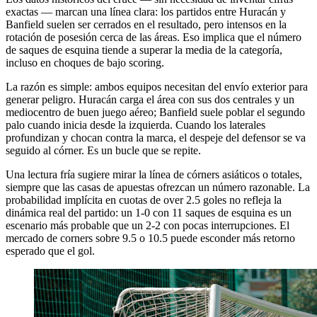
exactas — marcan una línea clara: los partidos entre Huracán y
Banfield suelen ser cerrados en el resultado, pero intensos en la
rotación de posesión cerca de las áreas. Eso implica que el número
de saques de esquina tiende a superar la media de la categoría,
incluso en choques de bajo scoring.
La razón es simple: ambos equipos necesitan del envío exterior para
generar peligro. Huracán carga el área con sus dos centrales y un
mediocentro de buen juego aéreo; Banfield suele poblar el segundo
palo cuando inicia desde la izquierda. Cuando los laterales
profundizan y chocan contra la marca, el despeje del defensor se va
seguido al córner. Es un bucle que se repite.
Una lectura fría sugiere mirar la línea de córners asiáticos o totales,
siempre que las casas de apuestas ofrezcan un número razonable. La
probabilidad implícita en cuotas de over 2.5 goles no refleja la
dinámica real del partido: un 1-0 con 11 saques de esquina es un
escenario más probable que un 2-2 con pocas interrupciones. El
mercado de corners sobre 9.5 o 10.5 puede esconder más retorno
esperado que el gol.