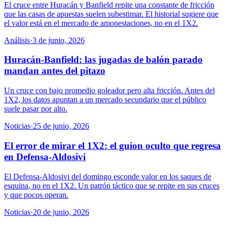
El cruce entre Huracán y Banfield repite una constante de fricción
que las casas de apuestas suelen subestimar. El historial sugiere que
el valor está en el mercado de amonestaciones, no en el 1X2.
Análisis
·
3 de junio, 2026
Huracán-Banfield: las jugadas de balón parado
mandan antes del pitazo
Un cruce con bajo promedio goleador pero alta fricción. Antes del
1X2, los datos apuntan a un mercado secundario que el público
suele pasar por alto.
Noticias
·
25 de junio, 2026
El error de mirar el 1X2: el guion oculto que regresa
en Defensa-Aldosivi
El Defensa-Aldosivi del domingo esconde valor en los saques de
esquina, no en el 1X2. Un patrón táctico que se repite en sus cruces
y que pocos operan.
Noticias
·
20 de junio, 2026