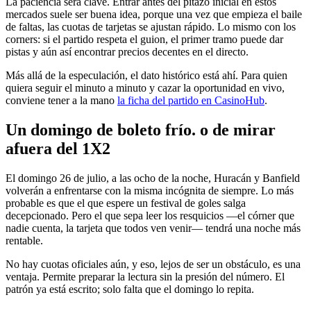
La paciencia será clave. Entrar antes del pitazo inicial en estos
mercados suele ser buena idea, porque una vez que empieza el baile
de faltas, las cuotas de tarjetas se ajustan rápido. Lo mismo con los
corners: si el partido respeta el guion, el primer tramo puede dar
pistas y aún así encontrar precios decentes en el directo.
Más allá de la especulación, el dato histórico está ahí. Para quien
quiera seguir el minuto a minuto y cazar la oportunidad en vivo,
conviene tener a la mano
la ficha del partido en CasinoHub
.
Un domingo de boleto frío. o de mirar
afuera del 1X2
El domingo 26 de julio, a las ocho de la noche, Huracán y Banfield
volverán a enfrentarse con la misma incógnita de siempre. Lo más
probable es que el que espere un festival de goles salga
decepcionado. Pero el que sepa leer los resquicios —el córner que
nadie cuenta, la tarjeta que todos ven venir— tendrá una noche más
rentable.
No hay cuotas oficiales aún, y eso, lejos de ser un obstáculo, es una
ventaja. Permite preparar la lectura sin la presión del número. El
patrón ya está escrito; solo falta que el domingo lo repita.