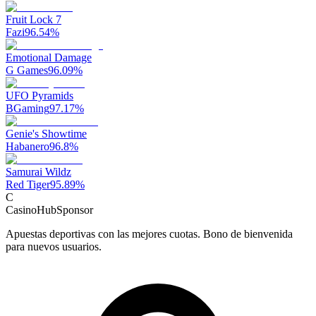
Fruit Lock 7
Fazi
96.54
%
Emotional Damage
G Games
96.09
%
UFO Pyramids
BGaming
97.17
%
Genie's Showtime
Habanero
96.8
%
Samurai Wildz
Red Tiger
95.89
%
C
CasinoHub
Sponsor
Apuestas deportivas con las mejores cuotas. Bono de bienvenida
para nuevos usuarios.