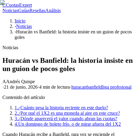
C
CuotasExpert
Noticias
Guías
Reseñas
Análisis
Inicio
›
Noticias
›
Huracán vs Banfield: la historia insiste en un guion de pocos
goles
Noticias
Huracán vs Banfield: la historia insiste en
un guion de pocos goles
A
Andrés Quispe
·
21 de junio, 2026
·
4 min
de lectura
·
huracan
banfield
liga profesional
Contenido del artículo
1.
¿Cuánto pesa la historia reciente en este duelo?
2.
¿Por qué el 1X2 es una moneda al aire en este cruce?
3.
¿Dónde aparecerá el valor cuando abran las cuotas?
4.
Un domingo de boleto frío. o de mirar afuera del 1X2
Cuando Huracán recibe a Banfield, rara vez se enciende el