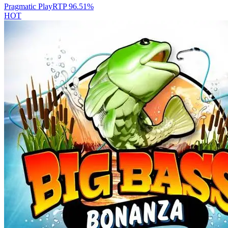
Pragmatic Play
RTP
96.51
%
HOT