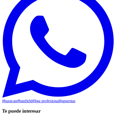
#
huracan
#
banfield
#
liga profesional
#
apuestas
Te puede interesar