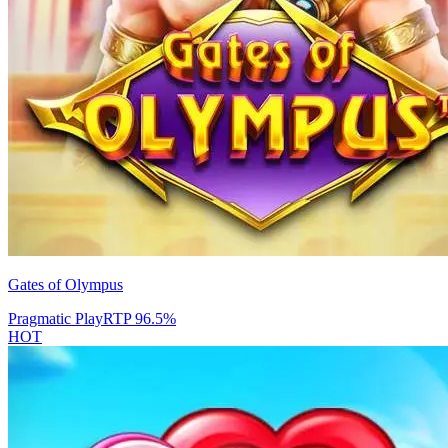
Gates of Olympus
Pragmatic Play
RTP
96.5
%
HOT