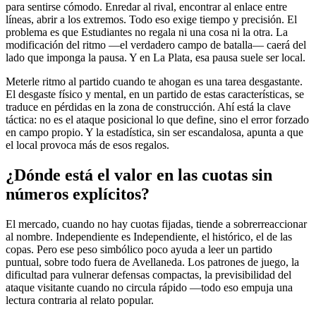
para sentirse cómodo. Enredar al rival, encontrar al enlace entre
líneas, abrir a los extremos. Todo eso exige tiempo y precisión. El
problema es que Estudiantes no regala ni una cosa ni la otra. La
modificación del ritmo —el verdadero campo de batalla— caerá del
lado que imponga la pausa. Y en La Plata, esa pausa suele ser local.
Meterle ritmo al partido cuando te ahogan es una tarea desgastante.
El desgaste físico y mental, en un partido de estas características, se
traduce en pérdidas en la zona de construcción. Ahí está la clave
táctica: no es el ataque posicional lo que define, sino el error forzado
en campo propio. Y la estadística, sin ser escandalosa, apunta a que
el local provoca más de esos regalos.
¿Dónde está el valor en las cuotas sin
números explícitos?
El mercado, cuando no hay cuotas fijadas, tiende a sobrerreaccionar
al nombre. Independiente es Independiente, el histórico, el de las
copas. Pero ese peso simbólico poco ayuda a leer un partido
puntual, sobre todo fuera de Avellaneda. Los patrones de juego, la
dificultad para vulnerar defensas compactas, la previsibilidad del
ataque visitante cuando no circula rápido —todo eso empuja una
lectura contraria al relato popular.