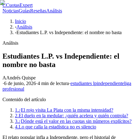
C
CuotasExpert
Noticias
Guías
Reseñas
Análisis
Inicio
›
Análisis
›
Estudiantes L.P. vs Independiente: el nombre no basta
Análisis
Estudiantes L.P. vs Independiente: el
nombre no basta
A
Andrés Quispe
·
6 de junio, 2026
·
4 min
de lectura
·
estudiantes lp
independiente
liga
profesional
Contenido del artículo
1.
¿El rojo visita La Plata con la misma intensidad?
2.
El duelo en la medular: ¿quién acelera y quién controla?
3.
¿Dónde está el valor en las cuotas sin números explícitos?
4.
Lo que calla la estadística no es silencio
El relato popular infla a Independiente, pero el historial de