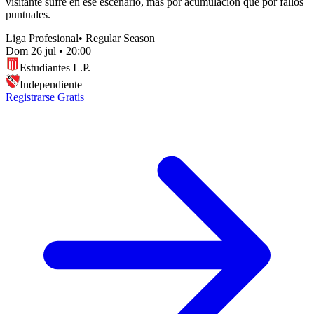
visitante sufre en ese escenario, más por acumulación que por fallos
puntuales.
Liga Profesional
•
Regular Season
Dom 26 jul
•
20:00
Estudiantes L.P.
Independiente
Registrarse Gratis