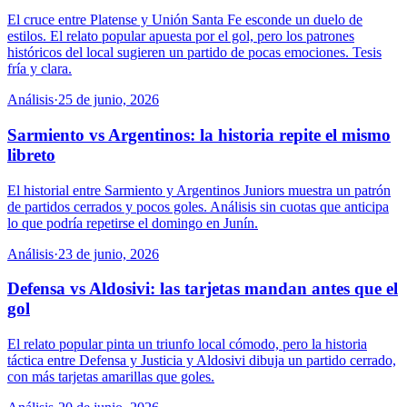
El cruce entre Platense y Unión Santa Fe esconde un duelo de
estilos. El relato popular apuesta por el gol, pero los patrones
históricos del local sugieren un partido de pocas emociones. Tesis
fría y clara.
Análisis
·
25 de junio, 2026
Sarmiento vs Argentinos: la historia repite el mismo
libreto
El historial entre Sarmiento y Argentinos Juniors muestra un patrón
de partidos cerrados y pocos goles. Análisis sin cuotas que anticipa
lo que podría repetirse el domingo en Junín.
Análisis
·
23 de junio, 2026
Defensa vs Aldosivi: las tarjetas mandan antes que el
gol
El relato popular pinta un triunfo local cómodo, pero la historia
táctica entre Defensa y Justicia y Aldosivi dibuja un partido cerrado,
con más tarjetas amarillas que goles.