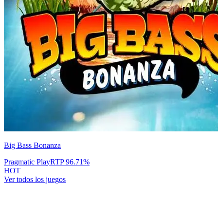
Big Bass Bonanza
Pragmatic Play
RTP
96.71
%
HOT
Ver todos los juegos