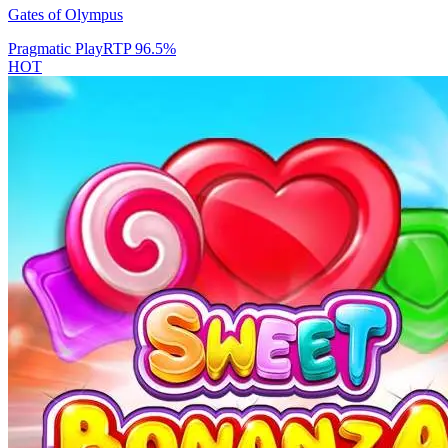
Gates of Olympus
Pragmatic Play
RTP
96.5
%
HOT