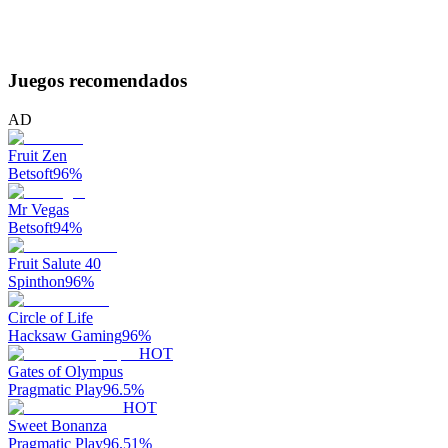
Juegos recomendados
AD
Fruit Zen
Betsoft
96
%
Mr Vegas
Betsoft
94
%
Fruit Salute 40
Spinthon
96
%
Circle of Life
Hacksaw Gaming
96
%
HOT
Gates of Olympus
Pragmatic Play
96.5
%
HOT
Sweet Bonanza
Pragmatic Play
96.51
%