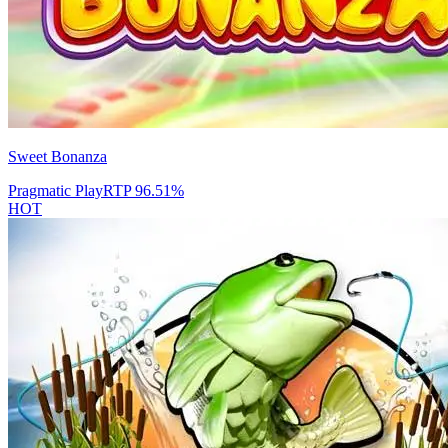
Sweet Bonanza
Pragmatic Play
RTP
96.51
%
HOT