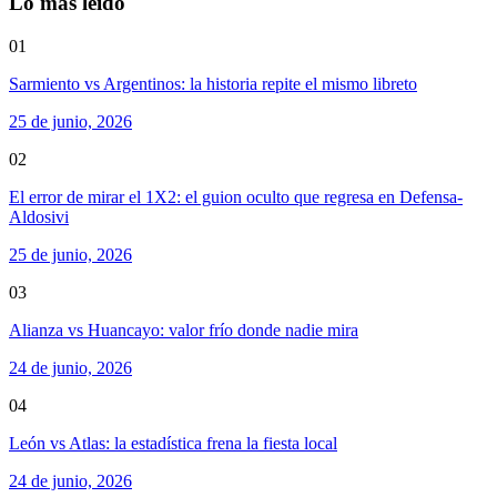
Lo más leído
01
Sarmiento vs Argentinos: la historia repite el mismo libreto
25 de junio, 2026
02
El error de mirar el 1X2: el guion oculto que regresa en Defensa-
Aldosivi
25 de junio, 2026
03
Alianza vs Huancayo: valor frío donde nadie mira
24 de junio, 2026
04
León vs Atlas: la estadística frena la fiesta local
24 de junio, 2026