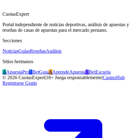
CuotasExpert
Portal independiente de noticias deportivas, análisis de apuestas y
reseñas de casas de apuestas para el mercado peruano.
Secciones
Noticias
Guías
Reseñas
Análisis
Sitios hermanos
A
ApuestaPro
B
BetGuia
A
AprendeApuesta
B
BetEscuela
©
2026
CuotasExpert
|
18+ Juega responsablemente
|
CasinoHub
Registrarse Gratis