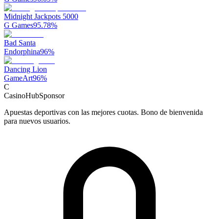
Midnight Jackpots 5000
G Games
95.78
%
Bad Santa
Endorphina
96
%
Dancing Lion
GameArt
96
%
C
CasinoHub
Sponsor
Apuestas deportivas con las mejores cuotas. Bono de bienvenida
para nuevos usuarios.