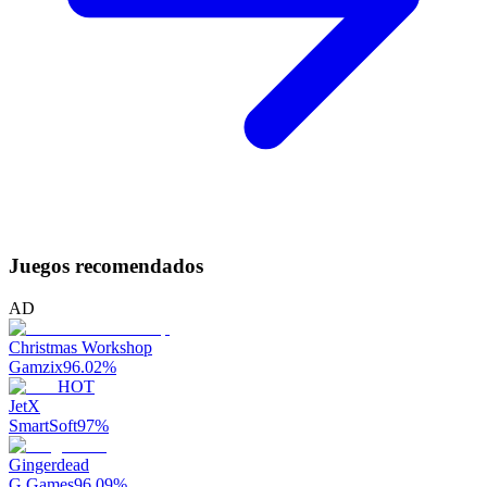
Juegos recomendados
AD
Christmas Workshop
Gamzix
96.02
%
HOT
JetX
SmartSoft
97
%
Gingerdead
G Games
96.09
%