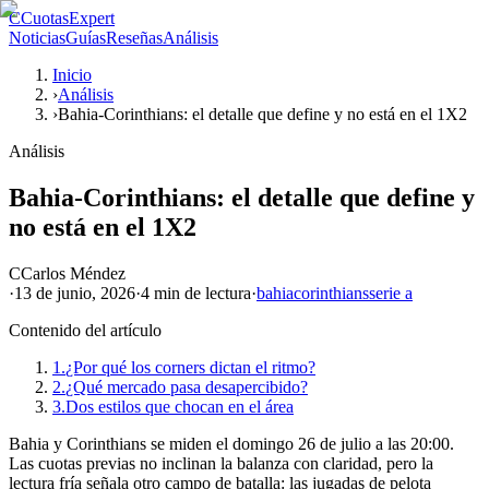
C
CuotasExpert
Noticias
Guías
Reseñas
Análisis
Inicio
›
Análisis
›
Bahia-Corinthians: el detalle que define y no está en el 1X2
Análisis
Bahia-Corinthians: el detalle que define y
no está en el 1X2
C
Carlos Méndez
·
13 de junio, 2026
·
4 min
de lectura
·
bahia
corinthians
serie a
Contenido del artículo
1.
¿Por qué los corners dictan el ritmo?
2.
¿Qué mercado pasa desapercibido?
3.
Dos estilos que chocan en el área
Bahia y Corinthians se miden el domingo 26 de julio a las 20:00.
Las cuotas previas no inclinan la balanza con claridad, pero la
lectura fría señala otro campo de batalla: las jugadas de pelota