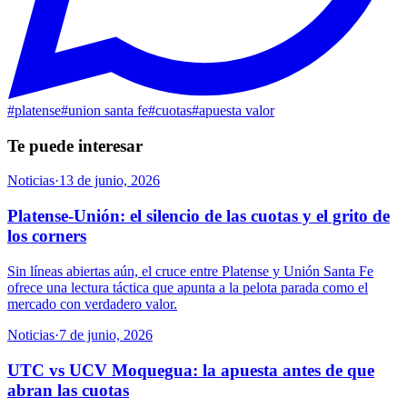
#
platense
#
union santa fe
#
cuotas
#
apuesta valor
Te puede interesar
Noticias
·
13 de junio, 2026
Platense-Unión: el silencio de las cuotas y el grito de
los corners
Sin líneas abiertas aún, el cruce entre Platense y Unión Santa Fe
ofrece una lectura táctica que apunta a la pelota parada como el
mercado con verdadero valor.
Noticias
·
7 de junio, 2026
UTC vs UCV Moquegua: la apuesta antes de que
abran las cuotas