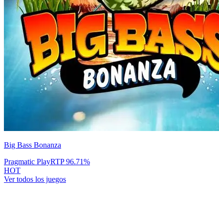
Big Bass Bonanza
Pragmatic Play
RTP
96.71
%
HOT
Ver todos los juegos