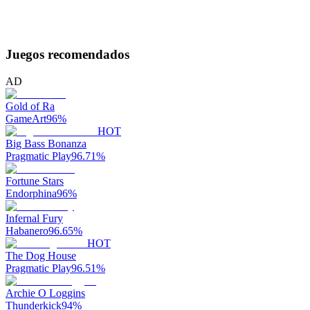
Juegos recomendados
AD
Gold of Ra
GameArt
96
%
HOT
Big Bass Bonanza
Pragmatic Play
96.71
%
Fortune Stars
Endorphina
96
%
Infernal Fury
Habanero
96.65
%
HOT
The Dog House
Pragmatic Play
96.51
%
Archie O Loggins
Thunderkick
94
%