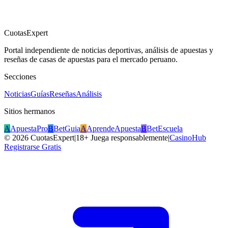
CuotasExpert
Portal independiente de noticias deportivas, análisis de apuestas y
reseñas de casas de apuestas para el mercado peruano.
Secciones
Noticias
Guías
Reseñas
Análisis
Sitios hermanos
A
ApuestaPro
B
BetGuia
A
AprendeApuesta
B
BetEscuela
©
2026
CuotasExpert
|
18+ Juega responsablemente
|
CasinoHub
Registrarse Gratis