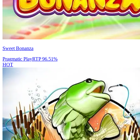
Sweet Bonanza
Pragmatic Play
RTP
96.51
%
HOT