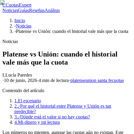
C
CuotasExpert
Noticias
Guías
Reseñas
Análisis
Inicio
›
Noticias
›
Platense vs Unión: cuando el historial vale más que la cuota
Noticias
Platense vs Unión: cuando el historial
vale más que la cuota
L
Lucía Paredes
·
10 de junio, 2026
·
4 min
de lectura
·
platense
union santa fe
cuotas
Contenido del artículo
1.
El escenario
2.
¿Por qué el historial entre Platense y Unión es tan
predecible?
3.
¿Dónde está el valor si no hay cuotas?
4.
Mi dinero y mi lectura
Los números no mienten, aunque las cuotas aún no existan. Este