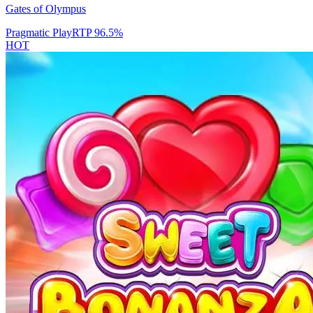
Gates of Olympus
Pragmatic Play
RTP
96.5
%
HOT