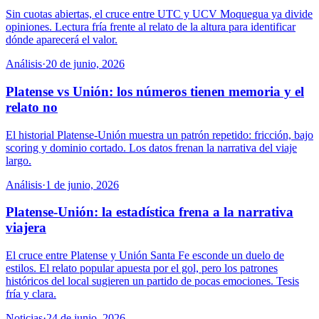
Sin cuotas abiertas, el cruce entre UTC y UCV Moquegua ya divide
opiniones. Lectura fría frente al relato de la altura para identificar
dónde aparecerá el valor.
Análisis
·
20 de junio, 2026
Platense vs Unión: los números tienen memoria y el
relato no
El historial Platense-Unión muestra un patrón repetido: fricción, bajo
scoring y dominio cortado. Los datos frenan la narrativa del viaje
largo.
Análisis
·
1 de junio, 2026
Platense-Unión: la estadística frena a la narrativa
viajera
El cruce entre Platense y Unión Santa Fe esconde un duelo de
estilos. El relato popular apuesta por el gol, pero los patrones
históricos del local sugieren un partido de pocas emociones. Tesis
fría y clara.
Noticias
·
24 de junio, 2026