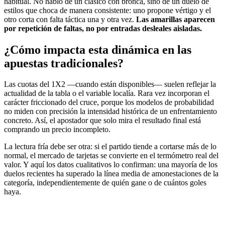
habitual. No hablo de un clásico con bronca, sino de un duelo de
estilos que choca de manera consistente: uno propone vértigo y el
otro corta con falta táctica una y otra vez.
Las amarillas aparecen
por repetición de faltas, no por entradas desleales aisladas.
¿Cómo impacta esta dinámica en las
apuestas tradicionales?
Las cuotas del 1X2 —cuando están disponibles— suelen reflejar la
actualidad de la tabla o el variable localía. Rara vez incorporan el
carácter friccionado del cruce, porque los modelos de probabilidad
no miden con precisión la intensidad histórica de un enfrentamiento
concreto. Así, el apostador que solo mira el resultado final está
comprando un precio incompleto.
La lectura fría debe ser otra: si el partido tiende a cortarse más de lo
normal, el mercado de tarjetas se convierte en el termómetro real del
valor. Y aquí los datos cualitativos lo confirman: una mayoría de los
duelos recientes ha superado la línea media de amonestaciones de la
categoría, independientemente de quién gane o de cuántos goles
haya.