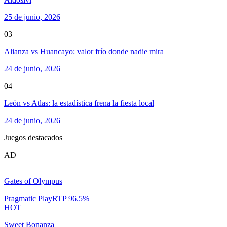
25 de junio, 2026
03
Alianza vs Huancayo: valor frío donde nadie mira
24 de junio, 2026
04
León vs Atlas: la estadística frena la fiesta local
24 de junio, 2026
Juegos destacados
AD
Gates of Olympus
Pragmatic Play
RTP
96.5
%
HOT
Sweet Bonanza