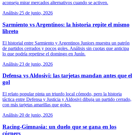
aconseja mirar mercados alternativos cuando se activen.
Análisis
·
25 de junio, 2026
Sarmiento vs Argentinos: la historia repite el mismo
libreto
El historial entre Sarmiento y Argentinos Juniors muestra un patrón
de partidos cerrados y pocos goles. Análisis sin cuotas que anticipa
lo que podría repetirse el domingo en Junín.
Análisis
·
23 de junio, 2026
Defensa vs Aldosivi: las tarjetas mandan antes que el
gol
El relato popular pinta un triunfo local cómodo, pero la historia
táctica entre Defensa y Justicia y Aldosivi dibuja un partido cerrado,
con más tarjetas amarillas que goles.
Análisis
·
20 de junio, 2026
Racing-Gimnasia: un duelo que se gana en los
córners