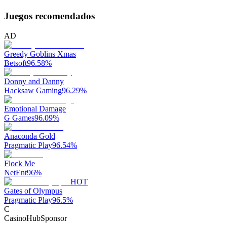
Juegos recomendados
AD
Greedy Goblins Xmas
Betsoft
96.58
%
Donny and Danny
Hacksaw Gaming
96.29
%
Emotional Damage
G Games
96.09
%
Anaconda Gold
Pragmatic Play
96.54
%
Flock Me
NetEnt
96
%
HOT
Gates of Olympus
Pragmatic Play
96.5
%
C
CasinoHub
Sponsor