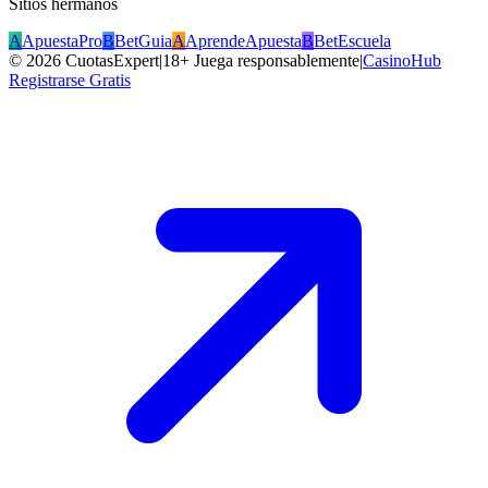
Sitios hermanos
A
ApuestaPro
B
BetGuia
A
AprendeApuesta
B
BetEscuela
©
2026
CuotasExpert
|
18+ Juega responsablemente
|
CasinoHub
Registrarse Gratis