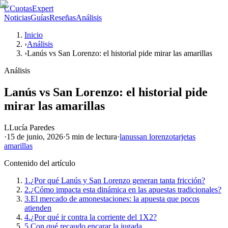
C
CuotasExpert
Noticias
Guías
Reseñas
Análisis
Inicio
›
Análisis
›
Lanús vs San Lorenzo: el historial pide mirar las amarillas
Análisis
Lanús vs San Lorenzo: el historial pide
mirar las amarillas
L
Lucía Paredes
·
15 de junio, 2026
·
5 min
de lectura
·
lanus
san lorenzo
tarjetas
amarillas
Contenido del artículo
1.
¿Por qué Lanús y San Lorenzo generan tanta fricción?
2.
¿Cómo impacta esta dinámica en las apuestas tradicionales?
3.
El mercado de amonestaciones: la apuesta que pocos
atienden
4.
¿Por qué ir contra la corriente del 1X2?
5.
Con qué recaudo encarar la jugada