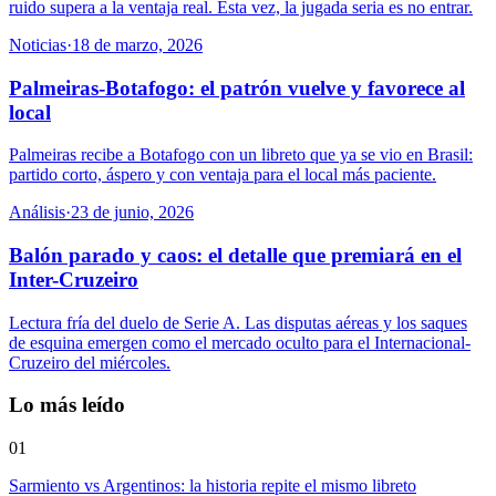
ruido supera a la ventaja real. Esta vez, la jugada seria es no entrar.
Noticias
·
18 de marzo, 2026
Palmeiras-Botafogo: el patrón vuelve y favorece al
local
Palmeiras recibe a Botafogo con un libreto que ya se vio en Brasil:
partido corto, áspero y con ventaja para el local más paciente.
Análisis
·
23 de junio, 2026
Balón parado y caos: el detalle que premiará en el
Inter-Cruzeiro
Lectura fría del duelo de Serie A. Las disputas aéreas y los saques
de esquina emergen como el mercado oculto para el Internacional-
Cruzeiro del miércoles.
Lo más leído
01
Sarmiento vs Argentinos: la historia repite el mismo libreto