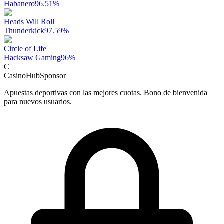
Habanero
96.51
%
Heads Will Roll
Thunderkick
97.59
%
Circle of Life
Hacksaw Gaming
96
%
C
CasinoHub
Sponsor
Apuestas deportivas con las mejores cuotas. Bono de bienvenida
para nuevos usuarios.