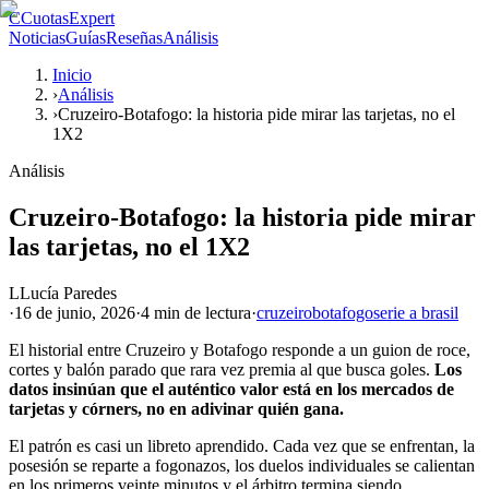
C
CuotasExpert
Noticias
Guías
Reseñas
Análisis
Inicio
›
Análisis
›
Cruzeiro-Botafogo: la historia pide mirar las tarjetas, no el
1X2
Análisis
Cruzeiro-Botafogo: la historia pide mirar
las tarjetas, no el 1X2
L
Lucía Paredes
·
16 de junio, 2026
·
4 min
de lectura
·
cruzeiro
botafogo
serie a brasil
El historial entre Cruzeiro y Botafogo responde a un guion de roce,
cortes y balón parado que rara vez premia al que busca goles.
Los
datos insinúan que el auténtico valor está en los mercados de
tarjetas y córners, no en adivinar quién gana.
El patrón es casi un libreto aprendido. Cada vez que se enfrentan, la
posesión se reparte a fogonazos, los duelos individuales se calientan
en los primeros veinte minutos y el árbitro termina siendo