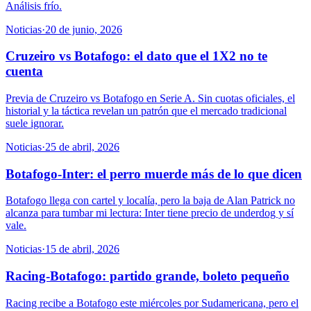
Análisis frío.
Noticias
·
20 de junio, 2026
Cruzeiro vs Botafogo: el dato que el 1X2 no te
cuenta
Previa de Cruzeiro vs Botafogo en Serie A. Sin cuotas oficiales, el
historial y la táctica revelan un patrón que el mercado tradicional
suele ignorar.
Noticias
·
25 de abril, 2026
Botafogo-Inter: el perro muerde más de lo que dicen
Botafogo llega con cartel y localía, pero la baja de Alan Patrick no
alcanza para tumbar mi lectura: Inter tiene precio de underdog y sí
vale.
Noticias
·
15 de abril, 2026
Racing-Botafogo: partido grande, boleto pequeño
Racing recibe a Botafogo este miércoles por Sudamericana, pero el