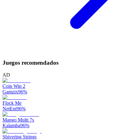
Juegos recomendados
AD
Coin Win 2
Gamzix
96
%
Flock Me
NetEnt
96
%
Mango Multi 7s
Kalamba
96
%
Shivering Strings