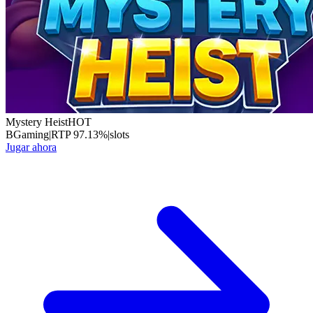
Mystery Heist
HOT
BGaming
|
RTP
97.13
%
|
slots
Jugar ahora