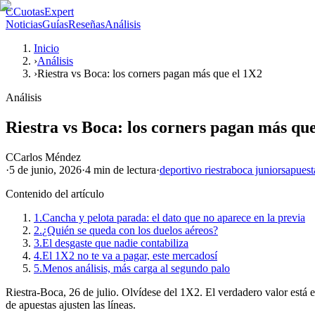
C
CuotasExpert
Noticias
Guías
Reseñas
Análisis
Inicio
›
Análisis
›
Riestra vs Boca: los corners pagan más que el 1X2
Análisis
Riestra vs Boca: los corners pagan más qu
C
Carlos Méndez
·
5 de junio, 2026
·
4 min
de lectura
·
deportivo riestra
boca juniors
apuest
Contenido del artículo
1.
Cancha y pelota parada: el dato que no aparece en la previa
2.
¿Quién se queda con los duelos aéreos?
3.
El desgaste que nadie contabiliza
4.
El 1X2 no te va a pagar, este mercadosí
5.
Menos análisis, más carga al segundo palo
Riestra-Boca, 26 de julio. Olvídese del 1X2. El verdadero valor está e
de apuestas ajusten las líneas.