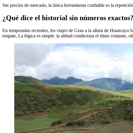
Sin precios de mercado, la única herramienta confiable es la repetición
¿Qué dice el historial sin números exactos
En temporadas recientes, los viajes de Grau a la altura de Huancayo h
empate. La lógica es simple: la altitud condiciona el ritmo visitante,