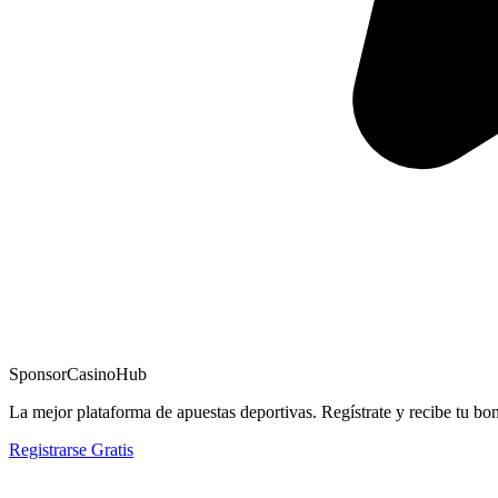
Sponsor
CasinoHub
La mejor plataforma de apuestas deportivas. Regístrate y recibe tu bo
Registrarse Gratis