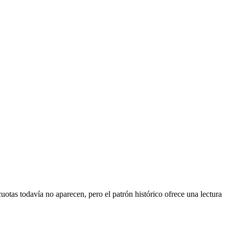
otas todavía no aparecen, pero el patrón histórico ofrece una lectura