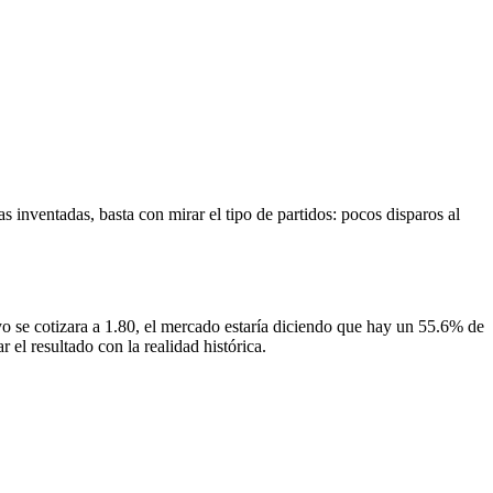
s inventadas, basta con mirar el tipo de partidos: pocos disparos al
yo se cotizara a 1.80, el mercado estaría diciendo que hay un 55.6% de
 el resultado con la realidad histórica.