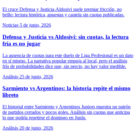
El cruce Defensa y Justicia-Aldosivi suele premiar fricción, no
brillo: lectura histórica, apuestas y cautela sin cuotas publicadas.
Noticias
·
5 de junio, 2026
Defensa y Justicia vs Aldosivi: sin cuotas, la lectura
fría es no jugar
La ausencia de cuotas para este duelo de Liga Profesional es un dato
en sí mismo. La narrativa popular empuja al local, pero el análisis
frío de probabilidades dice que, sin precio, no hay valor medible.
Análisis
·
25 de junio, 2026
Sarmiento vs Argentinos: la historia repite el mismo
libreto
El historial entre Sarmiento y Argentinos Juniors muestra un patrón
de partidos cerrados y pocos goles. Análisis sin cuotas que anticipa
lo que podría repetirse el domingo en Junín.
Análisis
·
20 de junio, 2026