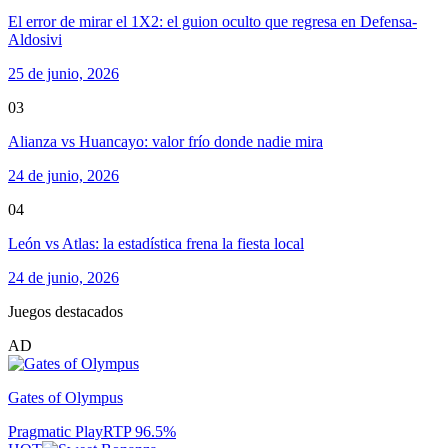
El error de mirar el 1X2: el guion oculto que regresa en Defensa-
Aldosivi
25 de junio, 2026
03
Alianza vs Huancayo: valor frío donde nadie mira
24 de junio, 2026
04
León vs Atlas: la estadística frena la fiesta local
24 de junio, 2026
Juegos destacados
AD
Gates of Olympus
Pragmatic Play
RTP
96.5
%