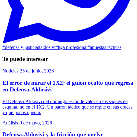
#
defensa y justicia
#
aldosivi
#
liga profesional
#
apuestas tácticas
Te puede interesar
Noticias
·
25 de junio, 2026
El error de mirar el 1X2: el guion oculto que regresa
en Defensa-Aldosivi
El Defensa-Aldosivi del domingo esconde valor en los saques de
esquina, no en el 1X2. Un patrón táctico que se repite en sus cruces
y que pocos operan.
Análisis
·
9 de mayo, 2026
Defensa-Aldosivi y la fricción que vuelve