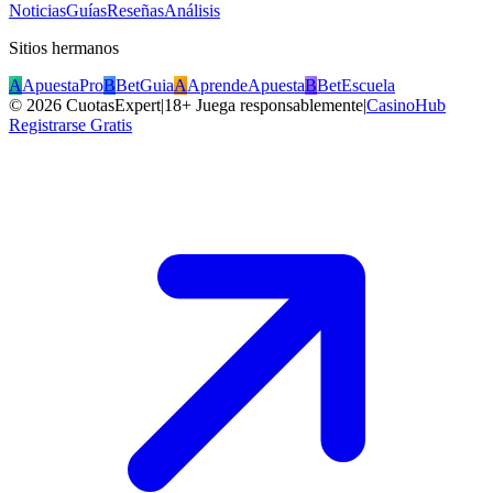
Noticias
Guías
Reseñas
Análisis
Sitios hermanos
A
ApuestaPro
B
BetGuia
A
AprendeApuesta
B
BetEscuela
©
2026
CuotasExpert
|
18+ Juega responsablemente
|
CasinoHub
Registrarse Gratis