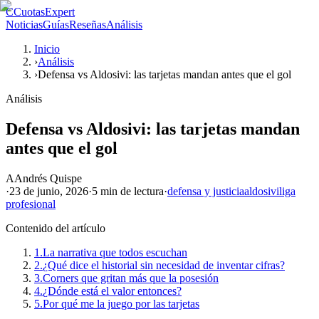
C
CuotasExpert
Noticias
Guías
Reseñas
Análisis
Inicio
›
Análisis
›
Defensa vs Aldosivi: las tarjetas mandan antes que el gol
Análisis
Defensa vs Aldosivi: las tarjetas mandan
antes que el gol
A
Andrés Quispe
·
23 de junio, 2026
·
5 min
de lectura
·
defensa y justicia
aldosivi
liga
profesional
Contenido del artículo
1.
La narrativa que todos escuchan
2.
¿Qué dice el historial sin necesidad de inventar cifras?
3.
Corners que gritan más que la posesión
4.
¿Dónde está el valor entonces?
5.
Por qué me la juego por las tarjetas