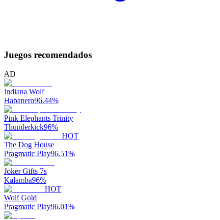
Juegos recomendados
AD
Indiana Wolf
Habanero
96.44
%
Pink Elephants Trinity
Thunderkick
96
%
HOT
The Dog House
Pragmatic Play
96.51
%
Joker Gifts 7s
Kalamba
96
%
HOT
Wolf Gold
Pragmatic Play
96.01
%