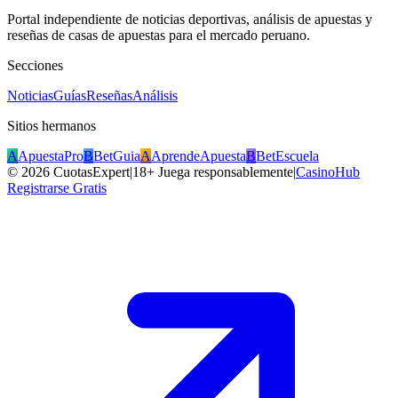
Portal independiente de noticias deportivas, análisis de apuestas y
reseñas de casas de apuestas para el mercado peruano.
Secciones
Noticias
Guías
Reseñas
Análisis
Sitios hermanos
A
ApuestaPro
B
BetGuia
A
AprendeApuesta
B
BetEscuela
©
2026
CuotasExpert
|
18+ Juega responsablemente
|
CasinoHub
Registrarse Gratis