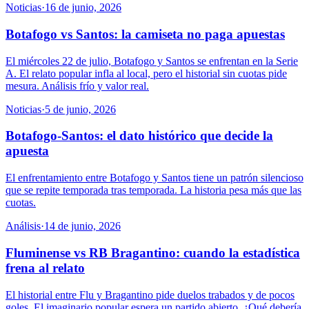
Noticias
·
16 de junio, 2026
Botafogo vs Santos: la camiseta no paga apuestas
El miércoles 22 de julio, Botafogo y Santos se enfrentan en la Serie
A. El relato popular infla al local, pero el historial sin cuotas pide
mesura. Análisis frío y valor real.
Noticias
·
5 de junio, 2026
Botafogo-Santos: el dato histórico que decide la
apuesta
El enfrentamiento entre Botafogo y Santos tiene un patrón silencioso
que se repite temporada tras temporada. La historia pesa más que las
cuotas.
Análisis
·
14 de junio, 2026
Fluminense vs RB Bragantino: cuando la estadística
frena al relato
El historial entre Flu y Bragantino pide duelos trabados y de pocos
goles. El imaginario popular espera un partido abierto. ¿Qué debería