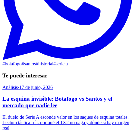
#
botafogo
#
santos
#
historial
#
serie a
Te puede interesar
Análisis
·
17 de junio, 2026
La esquina invisible: Botafogo vs Santos y el
mercado que nadie lee
El duelo de Serie A esconde valor en los saques de esquina totales.
Lectura táctica fría: por qué el 1X2 no paga y dónde sí hay margen
real.