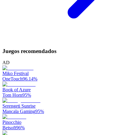
Juegos recomendados
AD
Miko Festival
OneTouch
96.14
%
Book of Azure
Tom Horn
95
%
Serengeti Sunrise
Mancala Gaming
95
%
Pinocchio
Betsoft
96
%