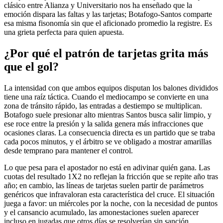
clásico entre Alianza y Universitario nos ha enseñado que la
emoción dispara las faltas y las tarjetas; Botafogo-Santos comparte
esa misma fisonomía sin que el aficionado promedio la registre. Es
una grieta perfecta para quien apuesta.
¿Por qué el patrón de tarjetas grita más
que el gol?
La intensidad con que ambos equipos disputan los balones divididos
tiene una raíz táctica. Cuando el mediocampo se convierte en una
zona de tránsito rápido, las entradas a destiempo se multiplican.
Botafogo suele presionar alto mientras Santos busca salir limpio, y
ese roce entre la presión y la salida genera más infracciones que
ocasiones claras. La consecuencia directa es un partido que se traba
cada pocos minutos, y el árbitro se ve obligado a mostrar amarillas
desde temprano para mantener el control.
Lo que pesa para el apostador no está en adivinar quién gana. Las
cuotas del resultado 1X2 no reflejan la fricción que se repite año tras
año; en cambio, las líneas de tarjetas suelen partir de parámetros
genéricos que infravaloran esta característica del cruce. El situación
juega a favor: un miércoles por la noche, con la necesidad de puntos
y el cansancio acumulado, las amonestaciones suelen aparecer
incluso en jugadas que otros días se resolverían sin sanción.