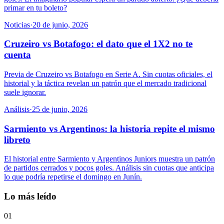
primar en tu boleto?
Noticias
·
20 de junio, 2026
Cruzeiro vs Botafogo: el dato que el 1X2 no te
cuenta
Previa de Cruzeiro vs Botafogo en Serie A. Sin cuotas oficiales, el
historial y la táctica revelan un patrón que el mercado tradicional
suele ignorar.
Análisis
·
25 de junio, 2026
Sarmiento vs Argentinos: la historia repite el mismo
libreto
El historial entre Sarmiento y Argentinos Juniors muestra un patrón
de partidos cerrados y pocos goles. Análisis sin cuotas que anticipa
lo que podría repetirse el domingo en Junín.
Lo más leído
01