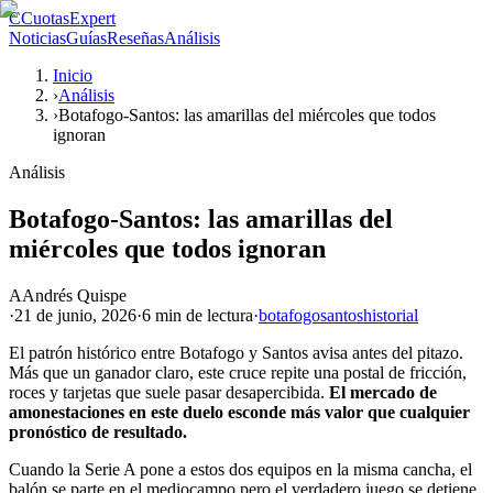
C
CuotasExpert
Noticias
Guías
Reseñas
Análisis
Inicio
›
Análisis
›
Botafogo-Santos: las amarillas del miércoles que todos
ignoran
Análisis
Botafogo-Santos: las amarillas del
miércoles que todos ignoran
A
Andrés Quispe
·
21 de junio, 2026
·
6 min
de lectura
·
botafogo
santos
historial
El patrón histórico entre Botafogo y Santos avisa antes del pitazo.
Más que un ganador claro, este cruce repite una postal de fricción,
roces y tarjetas que suele pasar desapercibida.
El mercado de
amonestaciones en este duelo esconde más valor que cualquier
pronóstico de resultado.
Cuando la Serie A pone a estos dos equipos en la misma cancha, el
balón se parte en el mediocampo pero el verdadero juego se detiene