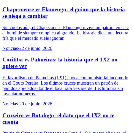
Chapecoense vs Flamengo: el guion que la historia
se niega a cambiar
Sin cuotas aún, el Chapecoense-Flamengo revive un patrón: en casa,
el humilde siempre complica al grande. La historia dicta una lectura
fría que el mercado suele ignorar.
Noticias
·
22 de junio, 2026
Coritiba vs Palmeiras: la historia que el 1X2 no
quiere ver
El favoritismo de Palmeiras (1.91) choca con un historial incómodo
en el Couto Pereira. Los últimos cruces muestran un patrón de
partidos apretados donde el local rara vez pierde. Lectura fría sin
inventar números.
Noticias
·
20 de junio, 2026
Cruzeiro vs Botafogo: el dato que el 1X2 no te
cuenta