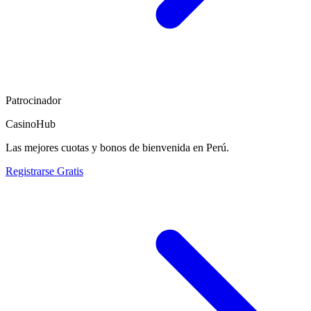
Patrocinador
CasinoHub
Las mejores cuotas y bonos de bienvenida en Perú.
Registrarse Gratis