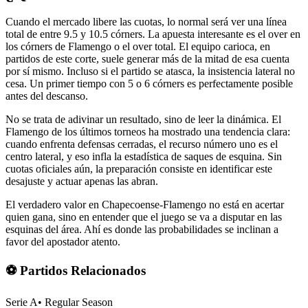
Cuando el mercado libere las cuotas, lo normal será ver una línea
total de entre 9.5 y 10.5 córners. La apuesta interesante es el over en
los córners de Flamengo o el over total. El equipo carioca, en
partidos de este corte, suele generar más de la mitad de esa cuenta
por sí mismo. Incluso si el partido se atasca, la insistencia lateral no
cesa. Un primer tiempo con 5 o 6 córners es perfectamente posible
antes del descanso.
No se trata de adivinar un resultado, sino de leer la dinámica. El
Flamengo de los últimos torneos ha mostrado una tendencia clara:
cuando enfrenta defensas cerradas, el recurso número uno es el
centro lateral, y eso infla la estadística de saques de esquina. Sin
cuotas oficiales aún, la preparación consiste en identificar este
desajuste y actuar apenas las abran.
El verdadero valor en Chapecoense-Flamengo no está en acertar
quien gana, sino en entender que el juego se va a disputar en las
esquinas del área. Ahí es donde las probabilidades se inclinan a
favor del apostador atento.
⚽ Partidos Relacionados
Serie A
•
Regular Season