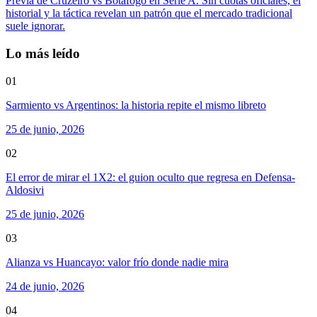
Previa de Cruzeiro vs Botafogo en Serie A. Sin cuotas oficiales, el
historial y la táctica revelan un patrón que el mercado tradicional
suele ignorar.
Lo más leído
01
Sarmiento vs Argentinos: la historia repite el mismo libreto
25 de junio, 2026
02
El error de mirar el 1X2: el guion oculto que regresa en Defensa-
Aldosivi
25 de junio, 2026
03
Alianza vs Huancayo: valor frío donde nadie mira
24 de junio, 2026
04