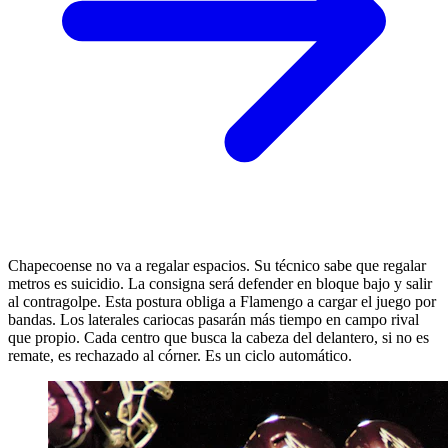
Chapecoense no va a regalar espacios. Su técnico sabe que regalar
metros es suicidio. La consigna será defender en bloque bajo y salir
al contragolpe. Esta postura obliga a Flamengo a cargar el juego por
bandas. Los laterales cariocas pasarán más tiempo en campo rival
que propio. Cada centro que busca la cabeza del delantero, si no es
remate, es rechazado al córner. Es un ciclo automático.