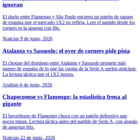
ignoran
El duelo entre Flamengo y São Paulo encierra un patrón de saques
de esquina que el mercado 1X2 no refleja. Leer el partido desde los
corners es la apuesta con filo.
Noticias
·
9 de junio, 2026
Atalanta vs Sassuolo: el over de corners pide pista
El choque del domingo entre Atalanta y Sassuolo promete más
saques de esquina de lo que las cuotas de la Serie A suelen anticipar.
La lectura táctica que el 1X2 ignora.
Análisis
·
6 de junio, 2026
Chapecoense vs Flamengo: la estadística frena al
gigante
El favoritismo de Flamengo choca con un patrón defensivo que
pocos miran. Lectura táctica antes del partido de Serie A, con ángulo
de apuestas frío.
Noticias
·
22 de junio, 2026