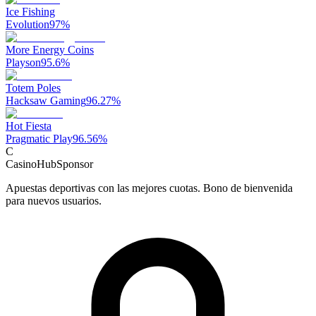
Ice Fishing
Evolution
97
%
More Energy Coins
Playson
95.6
%
Totem Poles
Hacksaw Gaming
96.27
%
Hot Fiesta
Pragmatic Play
96.56
%
C
CasinoHub
Sponsor
Apuestas deportivas con las mejores cuotas. Bono de bienvenida
para nuevos usuarios.