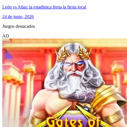
León vs Atlas: la estadística frena la fiesta local
24 de junio, 2026
Juegos destacados
AD