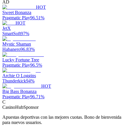
AD
HOT
Sweet Bonanza
Pragmatic Play
96.51
%
HOT
JetX
SmartSoft
97
%
Mystic Shaman
Habanero
96.83
%
Lucky Fortune Tree
Pragmatic Play
96.5
%
Archie O Loggins
Thunderkick
94
%
HOT
Big Bass Bonanza
Pragmatic Play
96.71
%
C
CasinoHub
Sponsor
Apuestas deportivas con las mejores cuotas. Bono de bienvenida
para nuevos usuarios.