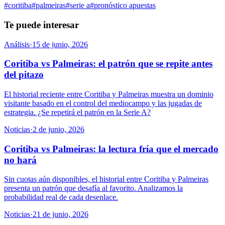
#
coritiba
#
palmeiras
#
serie a
#
pronóstico apuestas
Te puede interesar
Análisis
·
15 de junio, 2026
Coritiba vs Palmeiras: el patrón que se repite antes
del pitazo
El historial reciente entre Coritiba y Palmeiras muestra un dominio
visitante basado en el control del mediocampo y las jugadas de
estrategia. ¿Se repetirá el patrón en la Serie A?
Noticias
·
2 de junio, 2026
Coritiba vs Palmeiras: la lectura fría que el mercado
no hará
Sin cuotas aún disponibles, el historial entre Coritiba y Palmeiras
presenta un patrón que desafía al favorito. Analizamos la
probabilidad real de cada desenlace.
Noticias
·
21 de junio, 2026