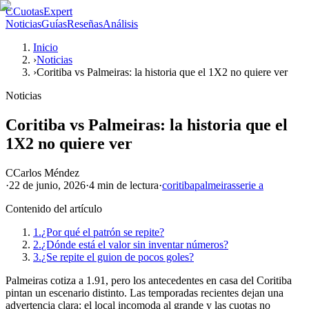
C
CuotasExpert
Noticias
Guías
Reseñas
Análisis
Inicio
›
Noticias
›
Coritiba vs Palmeiras: la historia que el 1X2 no quiere ver
Noticias
Coritiba vs Palmeiras: la historia que el
1X2 no quiere ver
C
Carlos Méndez
·
22 de junio, 2026
·
4 min
de lectura
·
coritiba
palmeiras
serie a
Contenido del artículo
1.
¿Por qué el patrón se repite?
2.
¿Dónde está el valor sin inventar números?
3.
¿Se repite el guion de pocos goles?
Palmeiras cotiza a 1.91, pero los antecedentes en casa del Coritiba
pintan un escenario distinto. Las temporadas recientes dejan una
advertencia clara: el local incomoda al grande y las cuotas no