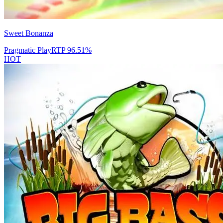
Sweet Bonanza
Pragmatic Play
RTP
96.51
%
HOT