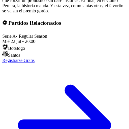
que forzar un pronóstico sin base histórica. Al final, en el Couto
Pereira, la historia manda. Y esta vez, como tantas otras, el favorito
se va sin el premio gordo.
⚽ Partidos Relacionados
Serie A
•
Regular Season
Mié 22 jul
•
20:00
Botafogo
Santos
Registrarse Gratis