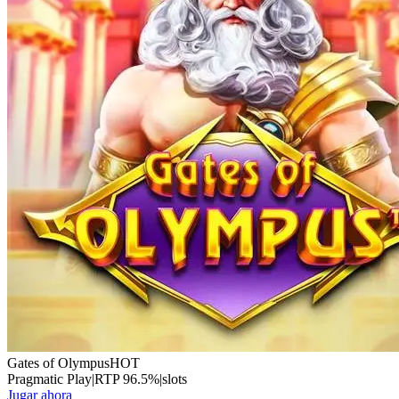
Gates of Olympus
HOT
Pragmatic Play
|
RTP
96.5
%
|
slots
Jugar ahora