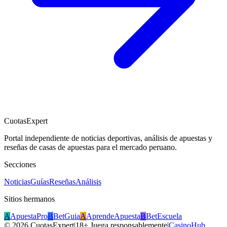
CuotasExpert
Portal independiente de noticias deportivas, análisis de apuestas y
reseñas de casas de apuestas para el mercado peruano.
Secciones
Noticias
Guías
Reseñas
Análisis
Sitios hermanos
A
ApuestaPro
B
BetGuia
A
AprendeApuesta
B
BetEscuela
©
2026
CuotasExpert
|
18+ Juega responsablemente
|
CasinoHub