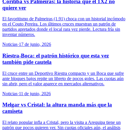
Coritiba vs Palmeiras: la historia que el 1X2 no
quiere ver
El favoritismo de Palmeiras (1.91) choca con un historial incómodo
en el Couto Pereira. Los últimos cruces muestran un patrón de
partidos apretados donde el local rara vez pierde. Lectura fría sin
inventar números.
Noticias
·
17 de junio, 2026
Riestra-Boca: el patrón histórico que esta vez
también pide cautela
El cruce entre un Deportivo Riestra compacto y un Boca que sufre
ante bloques bajos repite un libreto de pocos goles. Las cuotas aún
sin abrir, pero el valor aparece en mercados alternativos.
Noticias
·
11 de junio, 2026
Melgar vs Cristal: la altura manda más que la
camiseta
El relato popular infla a Cristal, pero la visita a Arequipa tiene un
patrón que pocos quieren ver. Sin cuotas oficiales aún, el análisis