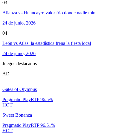
03
Alianza vs Huancayo: valor frío donde nadie mira
24 de junio, 2026
04
León vs Atlas: la estadística frena la fiesta local
24 de junio, 2026
Juegos destacados
AD
Gates of Olympus
Pragmatic Play
RTP
96.5
%
HOT
Sweet Bonanza
Pragmatic Play
RTP
96.51
%
HOT