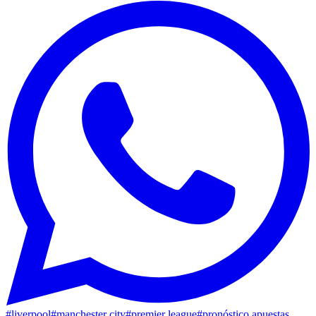
#
liverpool
#
manchester city
#
premier league
#
pronóstico apuestas