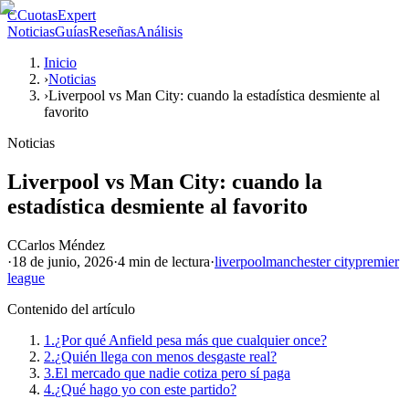
C
CuotasExpert
Noticias
Guías
Reseñas
Análisis
Inicio
›
Noticias
›
Liverpool vs Man City: cuando la estadística desmiente al
favorito
Noticias
Liverpool vs Man City: cuando la
estadística desmiente al favorito
C
Carlos Méndez
·
18 de junio, 2026
·
4 min
de lectura
·
liverpool
manchester city
premier
league
Contenido del artículo
1.
¿Por qué Anfield pesa más que cualquier once?
2.
¿Quién llega con menos desgaste real?
3.
El mercado que nadie cotiza pero sí paga
4.
¿Qué hago yo con este partido?