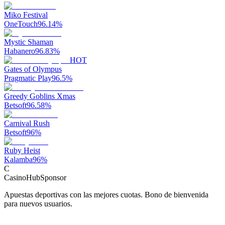
Miko Festival
OneTouch
96.14
%
Mystic Shaman
Habanero
96.83
%
HOT
Gates of Olympus
Pragmatic Play
96.5
%
Greedy Goblins Xmas
Betsoft
96.58
%
Carnival Rush
Betsoft
96
%
Ruby Heist
Kalamba
96
%
C
CasinoHub
Sponsor
Apuestas deportivas con las mejores cuotas. Bono de bienvenida
para nuevos usuarios.