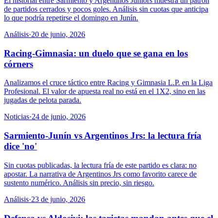
El historial entre Sarmiento y Argentinos Juniors muestra un patrón
de partidos cerrados y pocos goles. Análisis sin cuotas que anticipa
lo que podría repetirse el domingo en Junín.
Análisis
·
20 de junio, 2026
Racing-Gimnasia: un duelo que se gana en los
córners
Analizamos el cruce táctico entre Racing y Gimnasia L.P. en la Liga
Profesional. El valor de apuesta real no está en el 1X2, sino en las
jugadas de pelota parada.
Noticias
·
24 de junio, 2026
Sarmiento-Junín vs Argentinos Jrs: la lectura fría
dice 'no'
Sin cuotas publicadas, la lectura fría de este partido es clara: no
apostar. La narrativa de Argentinos Jrs como favorito carece de
sustento numérico. Análisis sin precio, sin riesgo.
Análisis
·
23 de junio, 2026