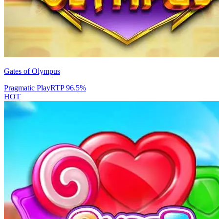
Gates of Olympus
Pragmatic Play
RTP
96.5
%
HOT