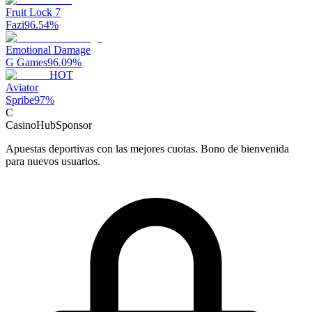
Fruit Lock 7
Fazi
96.54
%
Emotional Damage
G Games
96.09
%
HOT
Aviator
Spribe
97
%
C
CasinoHub
Sponsor
Apuestas deportivas con las mejores cuotas. Bono de bienvenida
para nuevos usuarios.