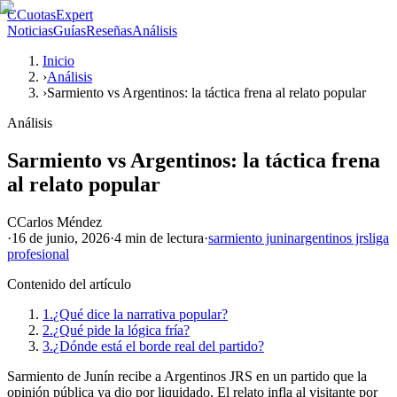
C
CuotasExpert
Noticias
Guías
Reseñas
Análisis
Inicio
›
Análisis
›
Sarmiento vs Argentinos: la táctica frena al relato popular
Análisis
Sarmiento vs Argentinos: la táctica frena
al relato popular
C
Carlos Méndez
·
16 de junio, 2026
·
4 min
de lectura
·
sarmiento junin
argentinos jrs
liga
profesional
Contenido del artículo
1.
¿Qué dice la narrativa popular?
2.
¿Qué pide la lógica fría?
3.
¿Dónde está el borde real del partido?
Sarmiento de Junín recibe a Argentinos JRS en un partido que la
opinión pública ya dio por liquidado. El relato infla al visitante por