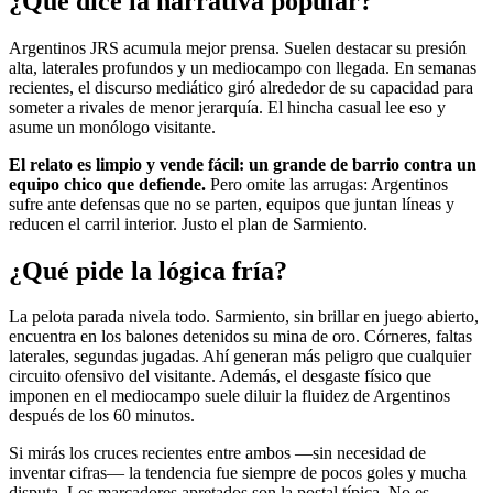
¿Qué dice la narrativa popular?
Argentinos JRS acumula mejor prensa. Suelen destacar su presión
alta, laterales profundos y un mediocampo con llegada. En semanas
recientes, el discurso mediático giró alrededor de su capacidad para
someter a rivales de menor jerarquía. El hincha casual lee eso y
asume un monólogo visitante.
El relato es limpio y vende fácil: un grande de barrio contra un
equipo chico que defiende.
Pero omite las arrugas: Argentinos
sufre ante defensas que no se parten, equipos que juntan líneas y
reducen el carril interior. Justo el plan de Sarmiento.
¿Qué pide la lógica fría?
La pelota parada nivela todo. Sarmiento, sin brillar en juego abierto,
encuentra en los balones detenidos su mina de oro. Córneres, faltas
laterales, segundas jugadas. Ahí generan más peligro que cualquier
circuito ofensivo del visitante. Además, el desgaste físico que
imponen en el mediocampo suele diluir la fluidez de Argentinos
después de los 60 minutos.
Si mirás los cruces recientes entre ambos —sin necesidad de
inventar cifras— la tendencia fue siempre de pocos goles y mucha
disputa. Los marcadores apretados son la postal típica. No es