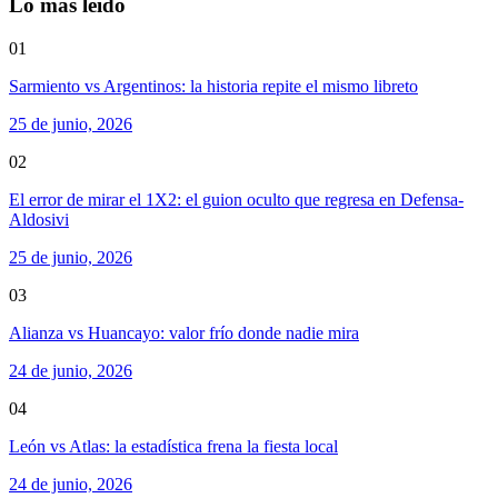
Lo más leído
01
Sarmiento vs Argentinos: la historia repite el mismo libreto
25 de junio, 2026
02
El error de mirar el 1X2: el guion oculto que regresa en Defensa-
Aldosivi
25 de junio, 2026
03
Alianza vs Huancayo: valor frío donde nadie mira
24 de junio, 2026
04
León vs Atlas: la estadística frena la fiesta local
24 de junio, 2026