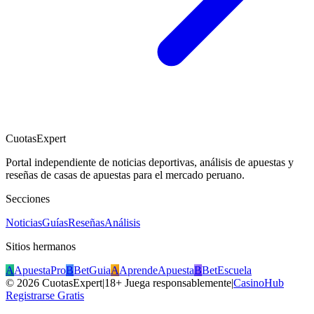
CuotasExpert
Portal independiente de noticias deportivas, análisis de apuestas y
reseñas de casas de apuestas para el mercado peruano.
Secciones
Noticias
Guías
Reseñas
Análisis
Sitios hermanos
A
ApuestaPro
B
BetGuia
A
AprendeApuesta
B
BetEscuela
©
2026
CuotasExpert
|
18+ Juega responsablemente
|
CasinoHub
Registrarse Gratis