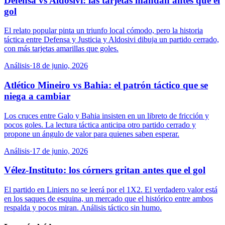
Defensa vs Aldosivi: las tarjetas mandan antes que el
gol
El relato popular pinta un triunfo local cómodo, pero la historia
táctica entre Defensa y Justicia y Aldosivi dibuja un partido cerrado,
con más tarjetas amarillas que goles.
Análisis
·
18 de junio, 2026
Atlético Mineiro vs Bahia: el patrón táctico que se
niega a cambiar
Los cruces entre Galo y Bahia insisten en un libreto de fricción y
pocos goles. La lectura táctica anticipa otro partido cerrado y
propone un ángulo de valor para quienes saben esperar.
Análisis
·
17 de junio, 2026
Vélez-Instituto: los córners gritan antes que el gol
El partido en Liniers no se leerá por el 1X2. El verdadero valor está
en los saques de esquina, un mercado que el histórico entre ambos
respalda y pocos miran. Análisis táctico sin humo.