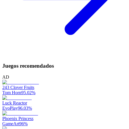
Juegos recomendados
AD
243 Clover Fruits
Tom Horn
95.02
%
Luck Reactor
EvoPlay
96.03
%
Phoenix Princess
GameArt
96
%