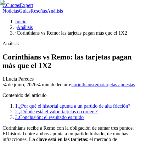
C
CuotasExpert
Noticias
Guías
Reseñas
Análisis
Inicio
›
Análisis
›
Corinthians vs Remo: las tarjetas pagan más que el 1X2
Análisis
Corinthians vs Remo: las tarjetas pagan
más que el 1X2
L
Lucía Paredes
·
4 de junio, 2026
·
4 min
de lectura
·
corinthians
remo
tarjetas apuestas
Contenido del artículo
1.
¿Por qué el historial apunta a un partido de alta fricción?
2.
¿Dónde está el valor: tarjetas o corners?
3.
Conclusión: el resultado es ruido
Corinthians recibe a Remo con la obligación de sumar tres puntos.
El historial entre ambos apunta a un partido trabado, de muchas
infracciones.
La clave está en las tarjetas
: el mercado de