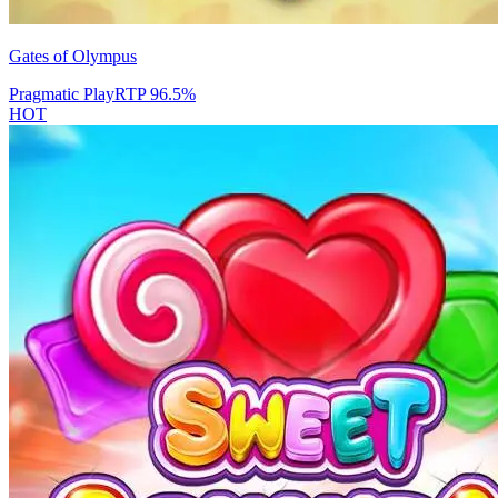
Gates of Olympus
Pragmatic Play
RTP
96.5
%
HOT