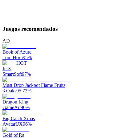
Juegos recomendados
AD
Book of Azure
Tom Horn
95
%
HOT
JetX
SmartSoft
97
%
Must Drop Jackpot Flame Fruits
3 Oaks
95.72
%
Dragon King
GameArt
96
%
Big Catch Xmas
AvatarUX
96
%
Gold of Ra