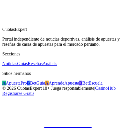
CuotasExpert
Portal independiente de noticias deportivas, análisis de apuestas y
reseñas de casas de apuestas para el mercado peruano.
Secciones
Noticias
Guías
Reseñas
Análisis
Sitios hermanos
A
ApuestaPro
B
BetGuia
A
AprendeApuesta
B
BetEscuela
©
2026
CuotasExpert
|
18+ Juega responsablemente
|
CasinoHub
Registrarse Gratis