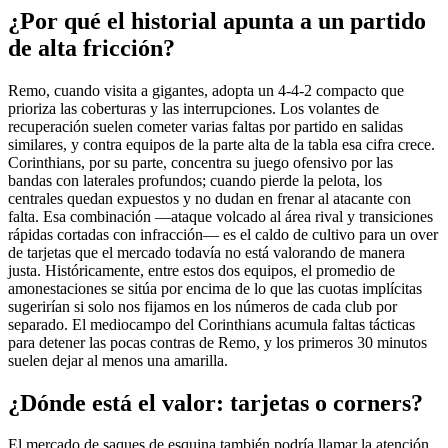
¿Por qué el historial apunta a un partido
de alta fricción?
Remo, cuando visita a gigantes, adopta un 4-4-2 compacto que
prioriza las coberturas y las interrupciones. Los volantes de
recuperación suelen cometer varias faltas por partido en salidas
similares, y contra equipos de la parte alta de la tabla esa cifra crece.
Corinthians, por su parte, concentra su juego ofensivo por las
bandas con laterales profundos; cuando pierde la pelota, los
centrales quedan expuestos y no dudan en frenar al atacante con
falta. Esa combinación —ataque volcado al área rival y transiciones
rápidas cortadas con infracción— es el caldo de cultivo para un over
de tarjetas que el mercado todavía no está valorando de manera
justa. Históricamente, entre estos dos equipos, el promedio de
amonestaciones se sitúa por encima de lo que las cuotas implícitas
sugerirían si solo nos fijamos en los números de cada club por
separado. El mediocampo del Corinthians acumula faltas tácticas
para detener las pocas contras de Remo, y los primeros 30 minutos
suelen dejar al menos una amarilla.
¿Dónde está el valor: tarjetas o corners?
El mercado de saques de esquina también podría llamar la atención