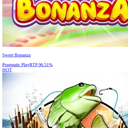
Sweet Bonanza
Pragmatic Play
RTP
96.51
%
HOT