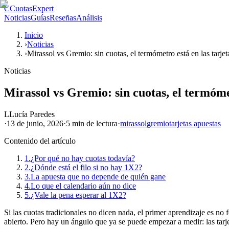
C
CuotasExpert
Noticias
Guías
Reseñas
Análisis
Inicio
›
Noticias
›
Mirassol vs Gremio: sin cuotas, el termómetro está en las tarjet
Noticias
Mirassol vs Gremio: sin cuotas, el termómet
L
Lucía Paredes
·
13 de junio, 2026
·
5 min
de lectura
·
mirassol
gremio
tarjetas apuestas
Contenido del artículo
1.
¿Por qué no hay cuotas todavía?
2.
¿Dónde está el filo si no hay 1X2?
3.
La apuesta que no depende de quién gane
4.
Lo que el calendario aún no dice
5.
¿Vale la pena esperar al 1X2?
Si las cuotas tradicionales no dicen nada, el primer aprendizaje es no
abierto. Pero hay un ángulo que ya se puede empezar a medir: las tarje